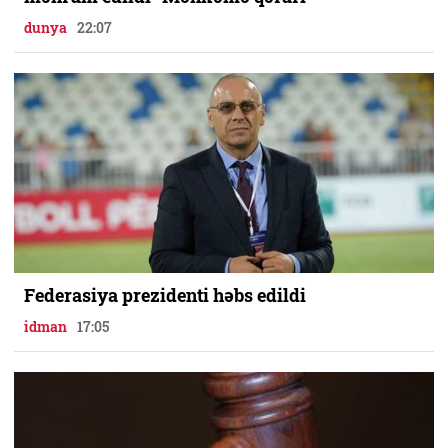
dunya
22:07
Federasiya prezidenti həbs edildi
idman
17:05