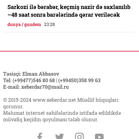
Sarkozi ilə bərabər, keçmiş nazir də saxlanılıb
–48 saat sonra barələrində qərar veriləcək
dunya / gundem
23:28
Təsisçi: Elman Abbasov
Tel: (+99477)546 80 68 | (+99450)358 99 63
E-mail: xeberdar70@mail.ru
© 2015-2024 www.xeberdar.net Müəllif hüquqları
qorunur.
Məlumat internet səhifələrində istifadə edildikdə
müvafiq keçidin qoyulması tələb olunur.