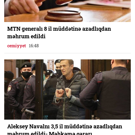
MTN generalı 8 il müddətinə azadlıqdan
məhrum edildi
cemiyyet
16:48
Aleksey Navalnı 3,5 il müddətinə azadlıqdan
məhrum edildi- Məhkəmə qərarı