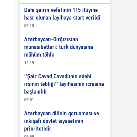
Dahi şairin vəfatının 115 illiyinə
həsr olunan layihəyə start verildi
–
09:10
Azərbaycan-Qırğızıstan
münasibətləri: türk dünyasına
mühüm töhfə
12:19
‘’Şair Cavad Cavadlının ədəbi
irsinin təbliği‘’ layihəsinin icrasına
başlanılıb
09:51
Azərbaycan dilinin qorunması və
inkişafı dövlət siyasətinin
prioritetidir
09:59