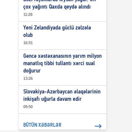
çox yağıntı Qaxda qeydə alındı
11:28
Yeni Zelandiyada güclü zəlzələ
olub
16:51
Gəncə xəstəxanasının yarım milyon
manatlıq tibbi tullantı xərci sual
doğurur
13:26
Slovakiya-Azərbaycan əlaqələrinin
inkişafı uğurla davam edir
09:50
BÜTÜN XƏBƏRLƏR