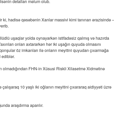
isənin detalları məlum olub.
rir ki, hadisə qəsəbənin Xanlar massivi kimi tanınan ərazisində 
erib.
llüdlü uşaqlar yolda oynayarkən istifadəsiz qalmış və hazırda
Yaxınları onları axtararkən hər iki uşağın quyuda olmasını
ə qonşular öz imkanları ilə onların meyitini quyudan çıxarmağa
 ediblər.
n olmadığından FHN-in Xüsusi Riskli Xilasetmə Xidmətinə
 çalışaraq 10 yaşlı iki oğlanın meyitini çıxararaq aidiyyəti üzrə
unda araşdırma aparılır.