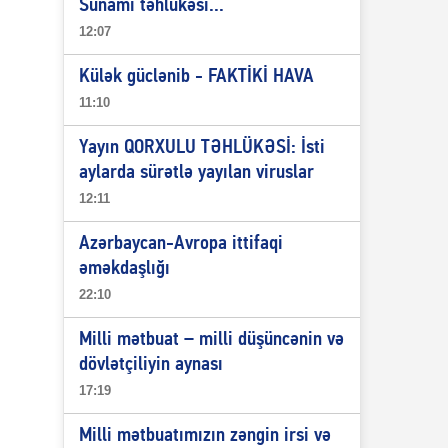
Sunami təhlükəsi...
12:07
Külək güclənib - FAKTİKİ HAVA
11:10
Yayın QORXULU TƏHLÜKƏSİ: İsti
aylarda sürətlə yayılan viruslar
12:11
Azərbaycan-Avropa ittifaqi
əməkdaşlığı
22:10
Milli mətbuat – milli düşüncənin və
dövlətçiliyin aynası
17:19
Milli mətbuatımızın zəngin irsi və