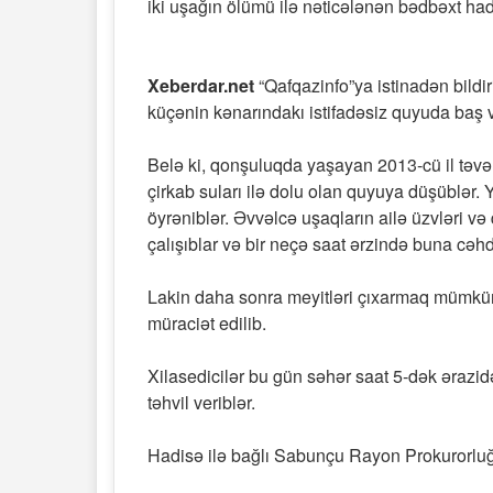
iki uşağın ölümü ilə nəticələnən bədbəxt had
Xeberdar.net
“Qafqazinfo”ya istinadən bildi
küçənin kənarındakı istifadəsiz quyuda baş v
Belə ki, qonşuluqda yaşayan 2013-cü il təvə
çirkab suları ilə dolu olan quyuya düşüblər. 
öyrəniblər. Əvvəlcə uşaqların ailə üzvləri v
çalışıblar və bir neçə saat ərzində buna cəhd
Lakin daha sonra meyitləri çıxarmaq mümkü
müraciət edilib.
Xilasedicilər bu gün səhər saat 5-dək ərazidə
təhvil veriblər.
Hadisə ilə bağlı Sabunçu Rayon Prokurorluğ