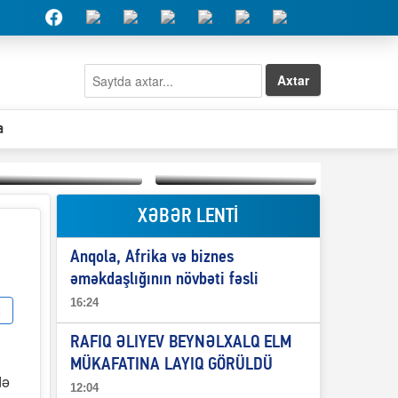
Axtar
a
XƏBƏR LENTİ
Elşad Abdullayevin
erməniləri
Qeyri-səlis məntiq və
maliyyələşdirən oğlu
Anqola, Afrika və biznes
il-nitq” elmimizə
niyə Azərbaycana
ələr verdi?
ekstradisiya olunmur?
əməkdaşlığının növbəti fəsli
16:24
RAFIQ ƏLIYEV BEYNƏLXALQ ELM
MÜKAFATINA LAYIQ GÖRÜLDÜ
də
12:04