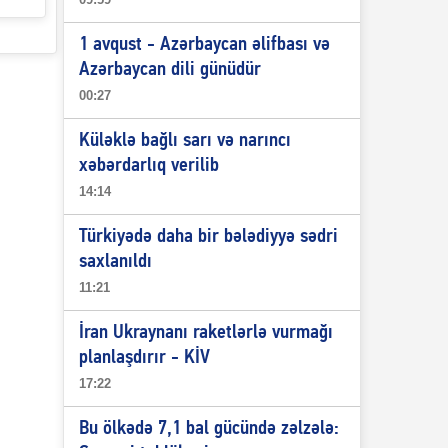
1 avqust - Azərbaycan əlifbası və
Azərbaycan dili günüdür
00:27
Küləklə bağlı sarı və narıncı
xəbərdarlıq verilib
14:14
Türkiyədə daha bir bələdiyyə sədri
saxlanıldı
11:21
İran Ukraynanı raketlərlə vurmağı
planlaşdırır - KİV
17:22
Bu ölkədə 7,1 bal gücündə zəlzələ: