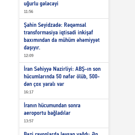
uğurlu gələcəyi
11:56
Şahin Seyidzadə: Rəqəmsal
transformasiya iqtisadi inkişaf
baxımından da mühüm əhəmiyyət
daşıyır.
12:09
İran Səhiyyə Nazirliyi: ABŞ-ın son
hücumlarında 50 nəfər ölüb, 500-
dən çox yaralı var
16:17
İranın hücumundan sonra
aeroportu bağladılar
13:57
Bəzi rayonlarda leysan yağdı: Ən