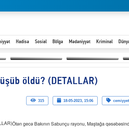
iyyət
Hadisə
Sosial
Bölgə
Mədəniyyət
Kriminal
Düny
Hər an ən çətin savaşa
düşüb öldü? (DETALLAR)
Paytaxta giriş vizası —
hazır olmalıyıq-
“
"Xoş gəldin, cibində
ZƏLİMXAN
d
pul varsa.”
MƏMMƏDLİ YAZIR
n
315
18-05-2023, 15:06
cemiyyet
Ötən gecə Bakının Sabunçu rayonu, Maştağa qəsəbəsin