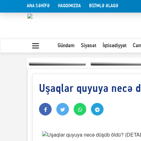
ANA SƏHİFƏ
HAQQIMIZDA
BİZİMLƏ ƏLAQƏ
Gündəm
Siyasət
İqtisadiyyat
Cəm
Uşaqlar quyuya necə 
Yaxın Şərqdəki
müharibənin qısa
Olduğu kimi görünən
təhlili
insan