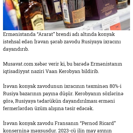
Ermənistanda “Ararat” brendi adı altında konyak
istehsal edən İrəvan şərab zavodu Rusiyaya ixracını
dayandırıb.
Musavat.com xəbər verir ki, bu barədə Ermənistanın
iqtisadiyyat naziri Vaan Kerobyan bildirib.
İrəvan konyak zavodunun ixracının təxminən 80%-i
Rusiya bazarının payına düşür. Kerobyanın sözlərinə
görə, Rusiyaya tədarükün dayandırılması erməni
fermerlərdən üzüm alışına təsir edəcək.
İrəvan konyak zavodu Fransanın “Pernod Ricard”
konserninə məxsusdur. 2023-cü ilin may ayının