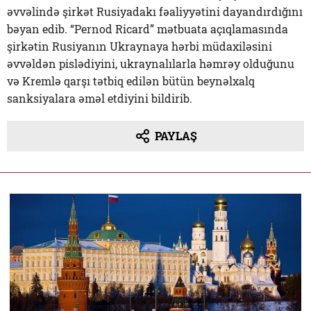
əvvəlində şirkət Rusiyadakı fəaliyyətini dayandırdığını
bəyan edib. “Pernod Ricard” mətbuata açıqlamasında
şirkətin Rusiyanın Ukraynaya hərbi müdaxiləsini
əvvəldən pislədiyini, ukraynalılarla həmrəy olduğunu
və Kremlə qarşı tətbiq edilən bütün beynəlxalq
sanksiyalara əməl etdiyini bildirib.
PAYLAŞ