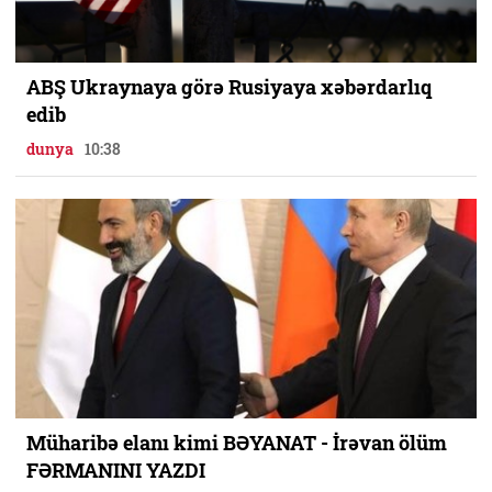
ABŞ Ukraynaya görə Rusiyaya xəbərdarlıq
edib
dunya
10:38
Müharibə elanı kimi BƏYANAT - İrəvan ölüm
FƏRMANINI YAZDI