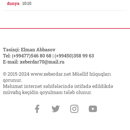
dunya
10:10
Təsisçi: Elman Abbasov
Tel: (+99477)546 80 68 | (+99450)358 99 63
E-mail: xeberdar70@mail.ru
© 2015-2024 www.xeberdar.net Müəllif hüquqları
qorunur.
Məlumat internet səhifələrində istifadə edildikdə
müvafiq keçidin qoyulması tələb olunur.