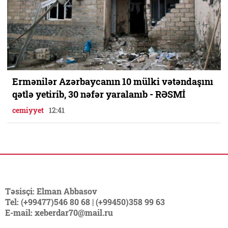
Ermənilər Azərbaycanın 10 mülki vətəndaşını
qətlə yetirib, 30 nəfər yaralanıb - RƏSMİ
cemiyyet
12:41
Təsisçi: Elman Abbasov
Tel: (+99477)546 80 68 | (+99450)358 99 63
E-mail: xeberdar70@mail.ru