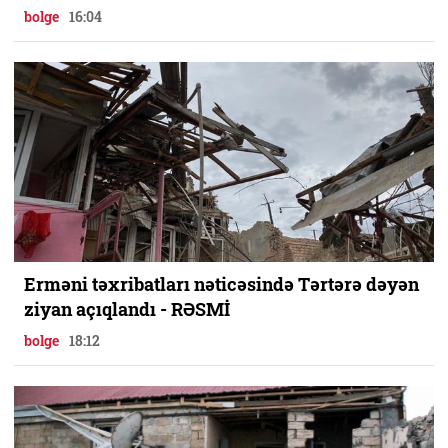
bolge
16:04
Erməni təxribatları nəticəsində Tərtərə dəyən
ziyan açıqlandı - RƏSMİ
bolge
18:12