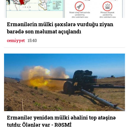
Ermənilərin mülki şəxslərə vurduğu ziyan
barədə son məlumat açıqlandı
cemiyyet
15:40
Ermənilər yenidən mülki əhalini top atəşinə
tutdu: Ölənlər var - RƏSMİ