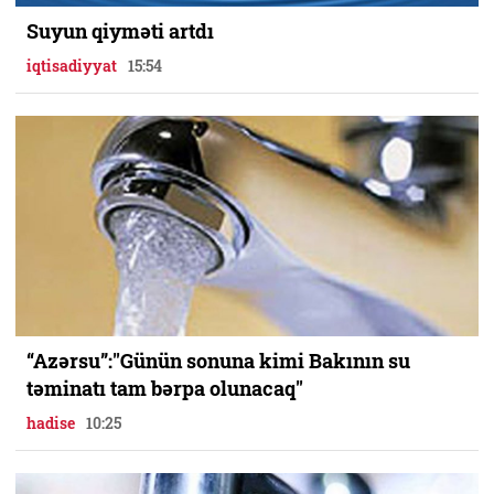
Suyun qiyməti artdı
iqtisadiyyat
15:54
“Azərsu”:"Günün sonuna kimi Bakının su
təminatı tam bərpa olunacaq"
hadise
10:25