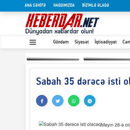
ANA SƏHİFƏ
HAQQIMIZDA
BİZİMLƏ ƏLAQƏ
Gündəm
Siyasət
İqtisadiyyat
Cəm
Sabah 35 dərəcə isti o
Yaxın Şərqdəki
müharibənin qısa
Olduğu kimi görünən
təhlili
insan
Mayın 28-ə ol