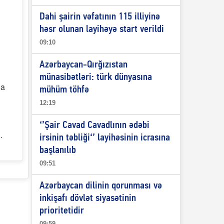
Dahi şairin vəfatının 115 illiyinə
i
həsr olunan layihəyə start verildi
09:10
Azərbaycan-Qırğızıstan
münasibətləri: türk dünyasına
da
mühüm töhfə
12:19
‘’Şair Cavad Cavadlının ədəbi
.
irsinin təbliği‘’ layihəsinin icrasına
başlanılıb
09:51
Azərbaycan dilinin qorunması və
inkişafı dövlət siyasətinin
prioritetidir
09:59