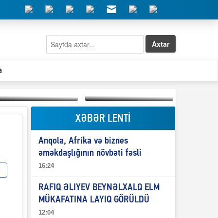
Axtar
a
XƏBƏR LENTİ
Elşad Abdullayevin
erməniləri
Qeyri-səlis məntiq və
maliyyələşdirən oğlu
Anqola, Afrika və biznes
il-nitq” elmimizə
niyə Azərbaycana
ələr verdi?
ekstradisiya olunmur?
əməkdaşlığının növbəti fəsli
16:24
RAFIQ ƏLIYEV BEYNƏLXALQ ELM
MÜKAFATINA LAYIQ GÖRÜLDÜ
12:04