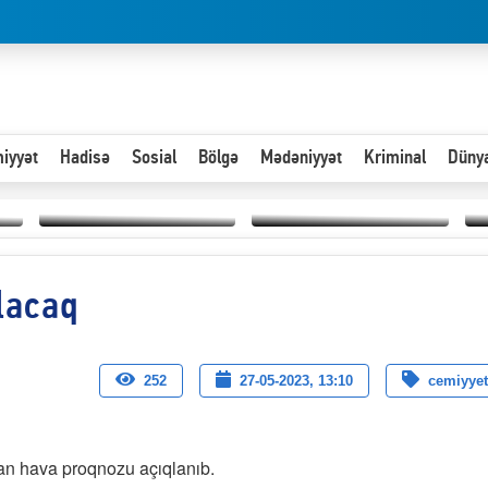
iyyət
Hadisə
Sosial
Bölgə
Mədəniyyət
Kriminal
Düny
Hər an ən çətin savaşa
lacaq
Paytaxta giriş vizası —
hazır olmalıyıq-
“
"Xoş gəldin, cibində
ZƏLİMXAN
d
pul varsa.”
MƏMMƏDLİ YAZIR
n
252
27-05-2023, 13:10
cemiyyet
an hava proqnozu açıqlanıb.