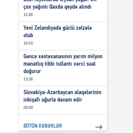
çox yağıntı Qaxda qeydə alındı
11:28
Yeni Zelandiyada güclü zəlzələ
olub
16:51
Gəncə xəstəxanasının yarım milyon
manatlıq tibbi tullantı xərci sual
doğurur
13:26
Slovakiya-Azərbaycan əlaqələrinin
inkişafı uğurla davam edir
09:50
BÜTÜN XƏBƏRLƏR