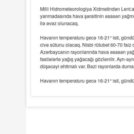
Milli Hidrometeorologiya Xidmətindən Lent.
yarımadasında hava şəraitinin əsasən yağmu
ilə əvəz olunacaq.
Havanın temperaturu gecə 16-21° isti, gündü
civə sütunu olacaq. Nisbi rütubət 60-70 faiz 
Azərbaycanın rayonlarında hava əsasən yağ
fasilələrlə yağış yağacağı gözlənilir. Ayrı-ay
düşəcəyi ehtimalı var. Bəzi rayonlarda duman
Havanın temperaturu gecə 16-21° isti, gündüz 