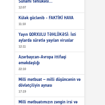
Sunami təhlükəsi...
12:07
Külək güclənib - FAKTİKİ HAVA
11:10
Yayın QORXULU TƏHLÜKƏSİ: İsti
aylarda sürətlə yayılan viruslar
12:11
Azərbaycan-Avropa ittifaqi
əməkdaşlığı
22:10
Milli mətbuat – milli düşüncənin və
dövlətçiliyin aynası
17:19
Milli mətbuatımızın zəngin irsi və