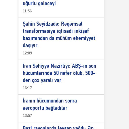
uğurlu gələcəyi
11:56
Şahin Seyidzadə: Rəqəmsal
transformasiya iqtisadi inkişaf
baxımından da mühüm əhəmiyyət
daşıyır.
12:09
İran Səhiyyə Nazirliyi: ABŞ-ın son
hücumlarında 50 nəfər ölüb, 500-
dən çox yaralı var
16:17
İranın hücumundan sonra
aeroportu bağladılar
13:57
Bəzi rayonlarda leysan yağdı: Ən