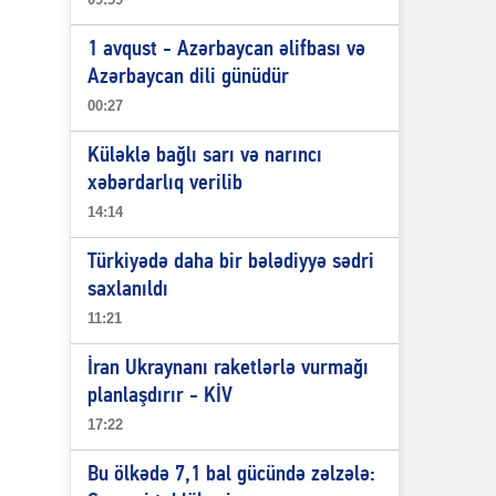
1 avqust - Azərbaycan əlifbası və
Azərbaycan dili günüdür
00:27
Küləklə bağlı sarı və narıncı
xəbərdarlıq verilib
14:14
Türkiyədə daha bir bələdiyyə sədri
saxlanıldı
11:21
İran Ukraynanı raketlərlə vurmağı
planlaşdırır - KİV
17:22
Bu ölkədə 7,1 bal gücündə zəlzələ: