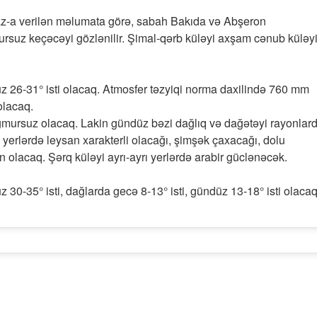
az-a verilən məlumata görə, sabah Bakıda və Abşeron
rsuz keçəcəyi gözlənilir. Şimal-qərb küləyi axşam cənub küləy
z 26-31° isti olacaq. Atmosfer təzyiqi norma daxilində 760 mm
olacaq.
mursuz olacaq. Lakin gündüz bəzi dağlıq və dağətəyi rayonlar
rı yerlərdə leysan xarakterli olacağı, şimşək çaxacağı, dolu
 olacaq. Şərq küləyi ayrı-ayrı yerlərdə arabir güclənəcək.
30-35° isti, dağlarda gecə 8-13° isti, gündüz 13-18° isti olacaq