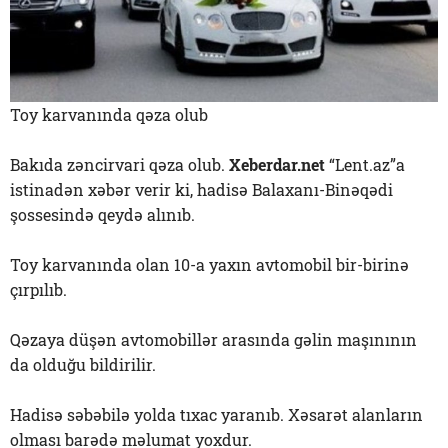
Toy karvanında qəza olub
Bakıda zəncirvari qəza olub.
Xeberdar.net
“Lent.az”a
istinadən xəbər verir ki, hadisə Balaxanı-Binəqədi
şossesində qeydə alınıb.
Toy karvanında olan 10-a yaxın avtomobil bir-birinə
çırpılıb.
Qəzaya düşən avtomobillər arasında gəlin maşınının
da olduğu bildirilir.
Hadisə səbəbilə yolda tıxac yaranıb. Xəsarət alanların
olması barədə məlumat yoxdur.