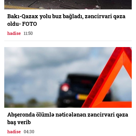
Bakı-Qazax yolu buz bağladı, zəncirvari qəza
oldu- FOTO
hadise
11:50
Abşeronda ölümlə nəticələnən zəncirvari qəza
baş verib
hadise
04:30