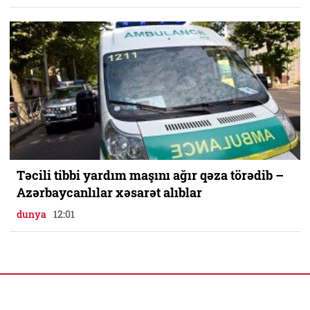
Təcili tibbi yardım maşını ağır qəza törədib –
Azərbaycanlılar xəsarət alıblar
dunya
12:01