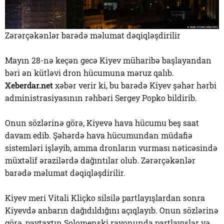
Zərərçəkənlər barədə məlumat dəqiqləşdirilir
Mayın 28-nə keçən gecə Kiyev müharibə başlayandan
bəri ən kütləvi dron hücumuna məruz qalıb.
Xeberdar.net
xəbər verir ki, bu barədə Kiyev şəhər hərbi
administrasiyasının rəhbəri Sergey Popko bildirib.
Onun sözlərinə görə, Kiyevə hava hücumu beş saat
davam edib. Şəhərdə hava hücumundan müdafiə
sistemləri işləyib, amma dronların vurması nəticəsində
müxtəlif ərazilərdə dağıntılar olub. Zərərçəkənlər
barədə məlumat dəqiqləşdirilir.
Kiyev meri Vitali Kliçko silsilə partlayışlardan sonra
Kiyevdə anbarın dağıdıldığını açıqlayıb. Onun sözlərinə
görə, paytaxtın Solomenski rayonunda partlayışlar və