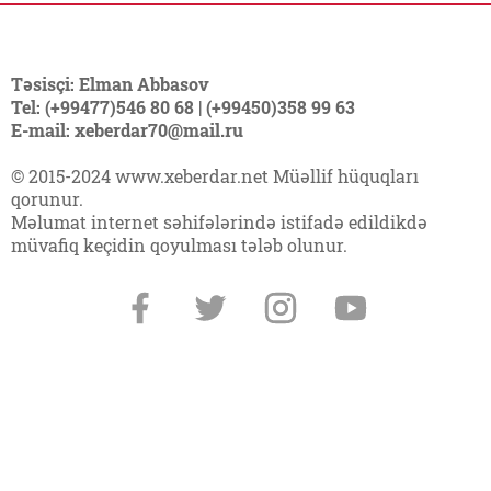
Təsisçi: Elman Abbasov
Tel: (+99477)546 80 68 | (+99450)358 99 63
E-mail: xeberdar70@mail.ru
© 2015-2024 www.xeberdar.net Müəllif hüquqları
qorunur.
Məlumat internet səhifələrində istifadə edildikdə
müvafiq keçidin qoyulması tələb olunur.