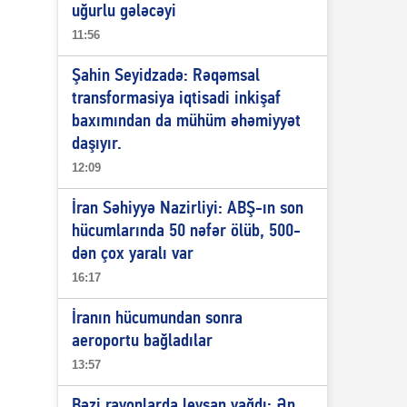
uğurlu gələcəyi
11:56
Şahin Seyidzadə: Rəqəmsal
transformasiya iqtisadi inkişaf
baxımından da mühüm əhəmiyyət
daşıyır.
12:09
İran Səhiyyə Nazirliyi: ABŞ-ın son
hücumlarında 50 nəfər ölüb, 500-
dən çox yaralı var
16:17
İranın hücumundan sonra
aeroportu bağladılar
13:57
Bəzi rayonlarda leysan yağdı: Ən