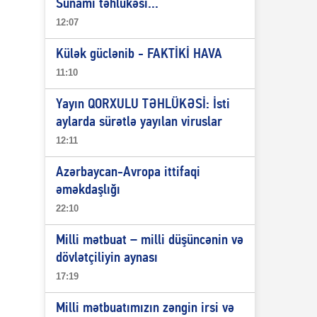
Sunami təhlükəsi...
12:07
Külək güclənib - FAKTİKİ HAVA
11:10
Yayın QORXULU TƏHLÜKƏSİ: İsti
aylarda sürətlə yayılan viruslar
12:11
Azərbaycan-Avropa ittifaqi
əməkdaşlığı
22:10
Milli mətbuat – milli düşüncənin və
dövlətçiliyin aynası
17:19
Milli mətbuatımızın zəngin irsi və