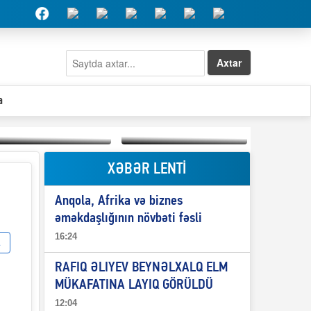
Axtar
a
XƏBƏR LENTİ
Elşad Abdullayevin
erməniləri
Qeyri-səlis məntiq və
maliyyələşdirən oğlu
Anqola, Afrika və biznes
il-nitq” elmimizə
niyə Azərbaycana
ələr verdi?
ekstradisiya olunmur?
əməkdaşlığının növbəti fəsli
16:24
RAFIQ ƏLIYEV BEYNƏLXALQ ELM
MÜKAFATINA LAYIQ GÖRÜLDÜ
12:04