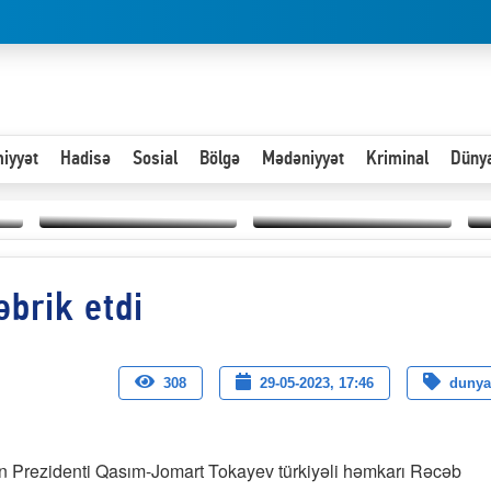
iyyət
Hadisə
Sosial
Bölgə
Mədəniyyət
Kriminal
Düny
Hər an ən çətin savaşa
brik etdi
Paytaxta giriş vizası —
hazır olmalıyıq-
“
"Xoş gəldin, cibində
ZƏLİMXAN
d
pul varsa.”
MƏMMƏDLİ YAZIR
n
308
29-05-2023, 17:46
dunya
n Prezidenti Qasım-Jomart Tokayev türkiyəli həmkarı Rəcəb