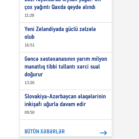
çox yağıntı Qaxda qeydə alındı
11:28
Yeni Zelandiyada güclü zəlzələ
olub
16:51
Gəncə xəstəxanasının yarım milyon
manatlıq tibbi tullantı xərci sual
doğurur
13:26
Slovakiya-Azərbaycan əlaqələrinin
inkişafı uğurla davam edir
09:50
BÜTÜN XƏBƏRLƏR