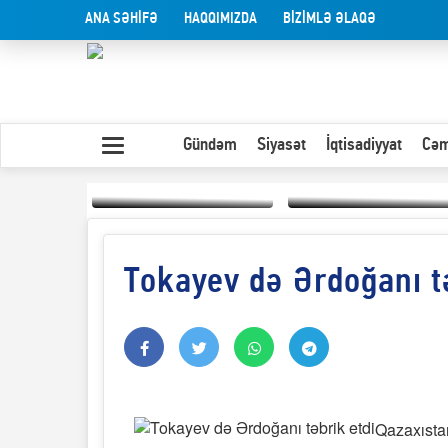
ANA SƏHİFƏ
HAQQIMIZDA
BİZİMLƏ ƏLAQƏ
Gündəm
Siyasət
İqtisadiyyat
Cəm
Tokayev də Ərdoğanı tə
Yaxın Şərqdəki
müharibənin qısa
Olduğu kimi görünən
təhlili
insan
Qazaxısta