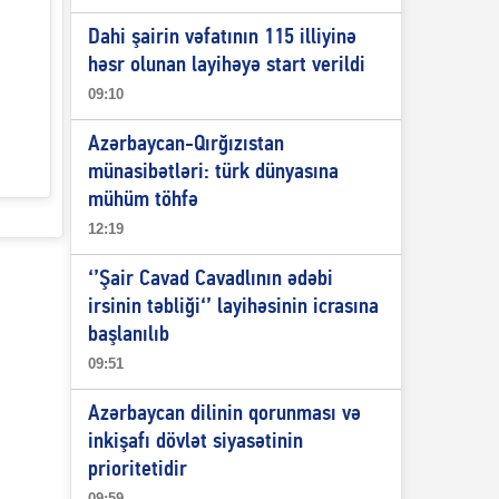
Dahi şairin vəfatının 115 illiyinə
həsr olunan layihəyə start verildi
09:10
Azərbaycan-Qırğızıstan
münasibətləri: türk dünyasına
mühüm töhfə
12:19
‘’Şair Cavad Cavadlının ədəbi
irsinin təbliği‘’ layihəsinin icrasına
başlanılıb
09:51
Azərbaycan dilinin qorunması və
inkişafı dövlət siyasətinin
prioritetidir
09:59