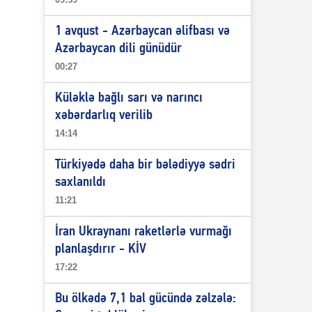
1 avqust - Azərbaycan əlifbası və
Azərbaycan dili günüdür
00:27
Küləklə bağlı sarı və narıncı
xəbərdarlıq verilib
14:14
Türkiyədə daha bir bələdiyyə sədri
saxlanıldı
11:21
İran Ukraynanı raketlərlə vurmağı
planlaşdırır - KİV
17:22
Bu ölkədə 7,1 bal gücündə zəlzələ: