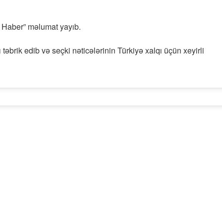
T Haber” məlumat yayıb.
əbrik edib və seçki nəticələrinin Türkiyə xalqı üçün xeyirli