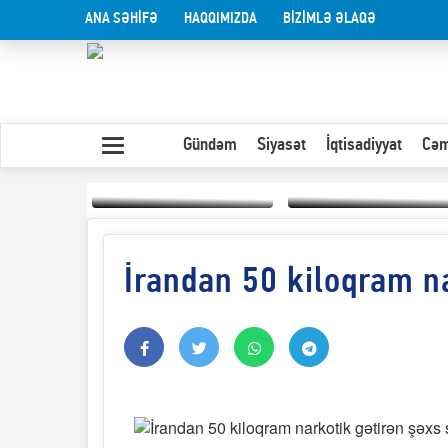
ANA SƏHİFƏ
HAQQIMIZDA
BİZİMLƏ ƏLAQƏ
Gündəm
Siyasət
İqtisadiyyat
Cəm
İrandan 50 kiloqram na
Yaxın Şərqdəki
müharibənin qısa
Olduğu kimi görünən
təhlili
insan