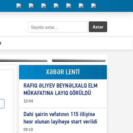
Axtar
a
XƏBƏR LENTİ
Elşad Abdullayevin
erməniləri
Qeyri-səlis məntiq və
maliyyələşdirən oğlu
RAFIQ ƏLIYEV BEYNƏLXALQ ELM
il-nitq” elmimizə
niyə Azərbaycana
ələr verdi?
ekstradisiya olunmur?
MÜKAFATINA LAYIQ GÖRÜLDÜ
12:04
Dahi şairin vəfatının 115 illiyinə
həsr olunan layihəyə start verildi
09:10