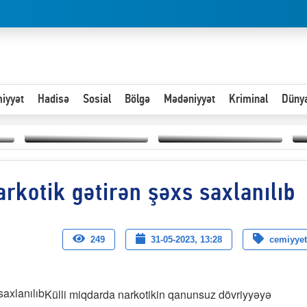
iyyət
Hadisə
Sosial
Bölgə
Mədəniyyət
Kriminal
Düny
Hər an ən çətin savaşa
rkotik gətirən şəxs saxlanılıb
Paytaxta giriş vizası —
hazır olmalıyıq-
“
"Xoş gəldin, cibində
ZƏLİMXAN
d
pul varsa.”
MƏMMƏDLİ YAZIR
n
249
31-05-2023, 13:28
cemiyyet
Külli miqdarda narkotikin qanunsuz dövriyyəyə