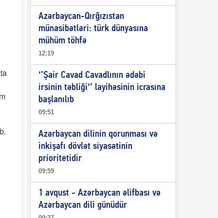
Azərbaycan-Qırğızıstan
münasibətləri: türk dünyasına
mühüm töhfə
12:19
ta
‘’Şair Cavad Cavadlının ədəbi
irsinin təbliği‘’ layihəsinin icrasına
am
başlanılıb
09:51
b.
Azərbaycan dilinin qorunması və
inkişafı dövlət siyasətinin
prioritetidir
09:59
1 avqust - Azərbaycan əlifbası və
Azərbaycan dili günüdür
00:27