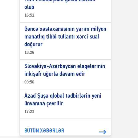
olub
16:51
Gəncə xəstəxanasının yarım milyon
manatlıq tibbi tullantı xərci sual
doğurur
13:26
Slovakiya-Azərbaycan əlaqələrinin
inkişafı uğurla davam edir
09:50
Azad Şuşa qlobal tədbirlərin yeni
ünvanına çevrilir
17:23
BÜTÜN XƏBƏRLƏR