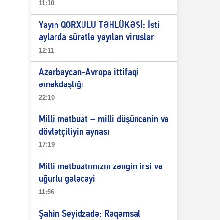
11:10
Yayın QORXULU TƏHLÜKƏSİ: İsti
aylarda sürətlə yayılan viruslar
12:11
Azərbaycan-Avropa ittifaqi
əməkdaşlığı
22:10
Milli mətbuat – milli düşüncənin və
dövlətçiliyin aynası
17:19
Milli mətbuatımızın zəngin irsi və
uğurlu gələcəyi
11:56
Şahin Seyidzadə: Rəqəmsal