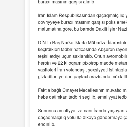
buraxılmasının qarşısı alınıb
İran İslam Respublikasından qaçaqmalçılıq y
dövriyyəyə buraxılmasının qarşısı polis əmək
məlumatına görə, bu barədə Daxili İşlər Nazir
DİN-in Baş Narkotiklərlə Mübarizə İdarəsin
keçirdikləri tədbir nəticəsində Abşeron ra
təşkil etdiyi üçün saxlanılıb. Onun avtomob
heroin və 22 kiloqram pixotrop maddə meta
vasitələri İran vətəndaşı, şəxsiyyəti istintaq
gizlədilən yerdən paytaxt ərazisində müxtəlif
Faktla bağlı Cinayət Məcəlləsinin müvafiq 
həbs qətimkan tədbiri seçilib, əməliyyat tədbir
Sonuncu əməliyyat zamanı İranda yaşayan v
qaçaqmalçılıq yolu ilə ölkəyə göndərməyə çal
endirilib.