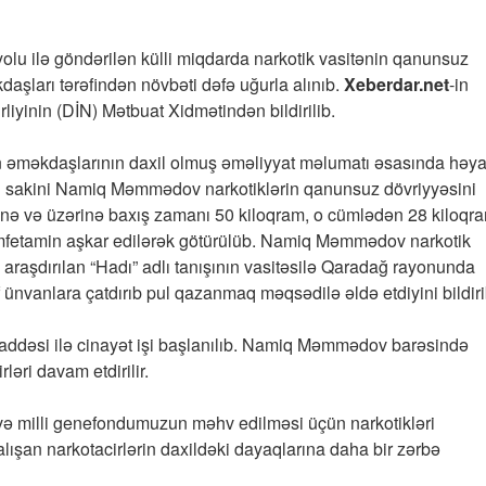
olu ilə göndərilən külli miqdarda narkotik vasitənin qanunsuz
daşları tərəfindən növbəti dəfə uğurla alınıb.
Xeberdar.net
-in
liyinin (DİN) Mətbuat Xidmətindən bildirilib.
in əməkdaşlarının daxil olmuş əməliyyat məlumatı əsasında həya
yon sakini Namiq Məmmədov narkotiklərin qanunsuz dövriyyəsini
ilinə və üzərinə baxış zamanı 50 kiloqram, o cümlədən 28 kiloqr
mfetamin aşkar edilərək götürülüb. Namiq Məmmədov narkotik
la araşdırılan “Hadı” adlı tanışının vasitəsilə Qaradağ rayonunda
 ünvanlara çatdırıb pul qazanmaq məqsədilə əldə etdiyini bildiri
maddəsi ilə cinayət işi başlanılıb. Namiq Məmmədov barəsində
ləri davam etdirilir.
ə milli genefondumuzun məhv edilməsi üçün narkotikləri
ışan narkotacirlərin daxildəki dayaqlarına daha bir zərbə