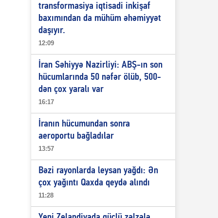
transformasiya iqtisadi inkişaf
baxımından da mühüm əhəmiyyət
daşıyır.
12:09
İran Səhiyyə Nazirliyi: ABŞ-ın son
hücumlarında 50 nəfər ölüb, 500-
dən çox yaralı var
16:17
İranın hücumundan sonra
aeroportu bağladılar
13:57
Bəzi rayonlarda leysan yağdı: Ən
çox yağıntı Qaxda qeydə alındı
11:28
Yeni Zelandiyada güclü zəlzələ