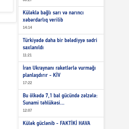
Küləklə bağlı sarı və narıncı
xəbərdarlıq verilib
14:14
Türkiyədə daha bir bələdiyyə sədri
saxlanıldı
11:21
İran Ukraynanı raketlərlə vurmağı
planlaşdırır - KİV
17:22
Bu ölkədə 7,1 bal gücündə zəlzələ:
Sunami təhlükəsi...
12:07
Külək güclənib - FAKTİKİ HAVA