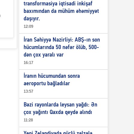
transformasiya iqtisadi inkişaf
baxımından da mühüm əhəmiyyət
n
daşıyır.
12:09
İran Səhiyyə Nazirliyi: ABŞ-ın son
hücumlarında 50 nəfər ölüb, 500-
dən çox yaralı var
16:17
İranın hücumundan sonra
aeroportu bağladılar
13:57
Bəzi rayonlarda leysan yağdı: Ən
çox yağıntı Qaxda qeydə alındı
11:28
Yeni Zelandiyada güclü zəlzələ