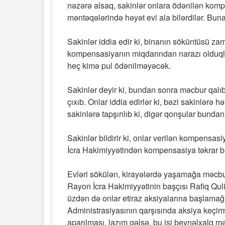
nəzərə alsaq, sakinlər onlara ödənilən komp
məntəqələrində həyət evi ala bilərdilər. Buna
Sakinlər iddia edir ki, binanın söküntüsü zama
kompensasiyanın miqdarından narazı olduqları
heç kimə pul ödənilməyəcək.
Sakinlər deyir ki, bundan sonra məcbur qal
çıxıb. Onlar iddia edirlər ki, bəzi sakinlər
sakinlərə tapşırılıb ki, digər qonşular bunda
Sakinlər bildirir ki, onlar verilən kompensas
İcra Hakimiyyətindən kompensasiya təkrar ba
Evləri sökülən, kirayələrdə yaşamağa məcbur 
Rayon İcra Hakimiyyətinin başçısı Rafiq Qul
üzdən də onlar etiraz aksiyalarına başlamağa
Administrasiyasının qarşısında aksiya keçi
aparılması, lazım gəlsə, bu işi beynəlxalq mə