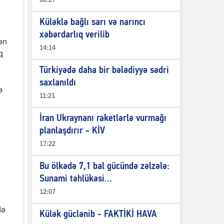
Küləklə bağlı sarı və narıncı
xəbərdarlıq verilib
lən
14:14
q
Türkiyədə daha bir bələdiyyə sədri
saxlanıldı
ə
11:21
İran Ukraynanı raketlərlə vurmağı
planlaşdırır - KİV
17:22
Bu ölkədə 7,1 bal gücündə zəlzələ:
Sunami təhlükəsi...
12:07
də
Külək güclənib - FAKTİKİ HAVA