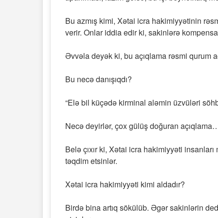
Bu azmış kimi, Xətai icra hakimiyyətinin rəs
verir. Onlar iddia edir ki, sakinlərə kompens
Əvvəla deyək ki, bu açıqlama rəsmi qurum aç
Bu necə danışıqdı?
“Elə bil küçədə kirminal aləmin üzvüləri söhbə
Necə deyirlər, çox gülüş doğuran açıqlama
Belə çıxır ki, Xətai icra hakimiyyəti insanlar
təqdim etsinlər.
Xətai icra hakimiyyəti kimi aldadır?
Birdə bina artıq sökülüb. Əgər sakinlərin ded