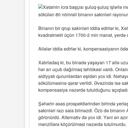
sökülən 80 nömrəli binanın sakinləri rayonun
Binanın bir qrup sakinləri iddia edirlər ki, 
kvadratmetri üçün 1700-2 min manat, yerdə 
Ailələr iddia edirlər ki, kompensasiyanın ödə
Xatırladaq ki, bu binada yaşayan 17 ailə uz
hər an uçub dağılmaq təhlükəsi vardı. Onlar
aidiyyatı qurumlardan eşidən yox idi. Nəhayə
sökülüməsinə qərar verildi. Əvəzində isə sa
kompensasiya nəzərdə tutulduğunu açıqladı
Şəhərin əsas prospektlərindən birində yerlə
sakinləri razı sala bilməzdi. Özü də binanı
görünürdü. Alternativ də yox idi. Yəni ən azı
mənzillərə köçürülməsi nəzərdə tutulmurdu.