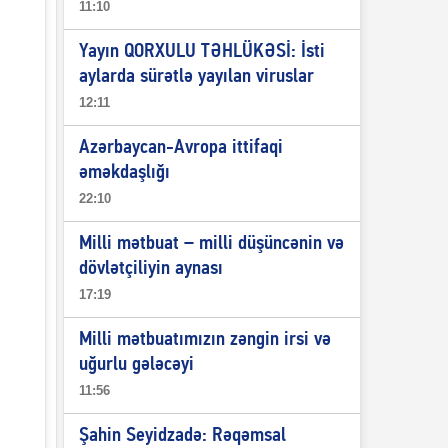
11:10
Yayın QORXULU TƏHLÜKƏSİ: İsti
aylarda sürətlə yayılan viruslar
12:11
Azərbaycan-Avropa ittifaqi
əməkdaşlığı
22:10
Milli mətbuat – milli düşüncənin və
dövlətçiliyin aynası
17:19
Milli mətbuatımızın zəngin irsi və
uğurlu gələcəyi
11:56
Şahin Seyidzadə: Rəqəmsal