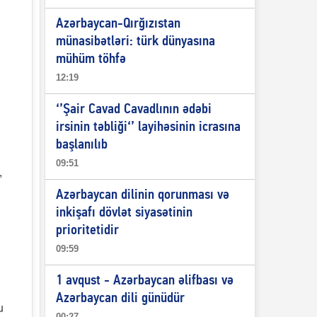
Azərbaycan-Qırğızıstan
münasibətləri: türk dünyasına
mühüm töhfə
12:19
‘’Şair Cavad Cavadlının ədəbi
irsinin təbliği‘’ layihəsinin icrasına
başlanılıb
09:51
,
Azərbaycan dilinin qorunması və
inkişafı dövlət siyasətinin
prioritetidir
09:59
1 avqust - Azərbaycan əlifbası və
Azərbaycan dili günüdür
u
00:27