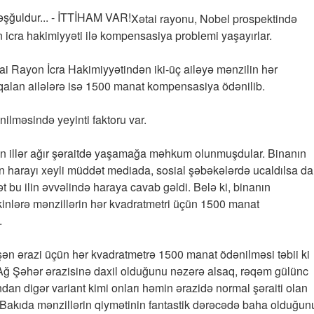
Xətai rayonu, Nobel prospektində
 icra hakimiyyəti ilə kompensasiya problemi yaşayırlar.
Xətai Rayon İcra Hakimiyyətindən iki-üç ailəyə mənzilin hər
qalan ailələrə isə 1500 manat kompensasiya ödənilib.
nilməsində yeyinti faktoru var.
un illər ağır şəraitdə yaşamağa məhkum olunmuşdular. Binanın
ın harayı xeyli müddət mediada, sosial şəbəkələrdə ucaldılsa da
t bu ilin əvvəlində haraya cavab gəldi. Belə ki, binanın
kinlərə mənzillərin hər kvadratmetri üçün 1500 manat
.
şən ərazi üçün hər kvadratmetrə 1500 manat ödənilməsi təbii ki
n Ağ Şəhər ərazisinə daxil olduğunu nəzərə alsaq, rəqəm gülünc
ndan digər variant kimi onları həmin ərazidə normal şəraiti olan
 Bakıda mənzillərin qiymətinin fantastik dərəcədə baha olduğun