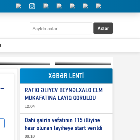
Axtar
a
XƏBƏR LENTİ
Elşad Abdullayevin
erməniləri
 -
Qeyri-səlis məntiq və
maliyyələşdirən oğlu
RAFIQ ƏLIYEV BEYNƏLXALQ ELM
il-nitq” elmimizə
niyə Azərbaycana
ələr verdi?
ekstradisiya olunmur?
MÜKAFATINA LAYIQ GÖRÜLDÜ
12:04
Dahi şairin vəfatının 115 illiyinə
həsr olunan layihəyə start verildi
09:10