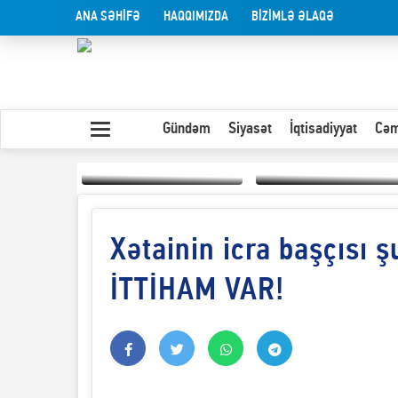
ANA SƏHİFƏ
HAQQIMIZDA
BİZİMLƏ ƏLAQƏ
Gündəm
Siyasət
İqtisadiyyat
Cəm
Xətainin icra başçısı ş
Yaxın Şərqdəki
müharibənin qısa
Olduğu kimi görünən
təhlili
insan
İTTİHAM VAR!