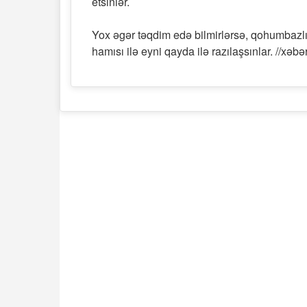
etsinlər.
Yox əgər təqdim edə bilmirlərsə, qohumbazlığ
hamısı ilə eyni qayda ilə razılaşsınlar. //xəbər