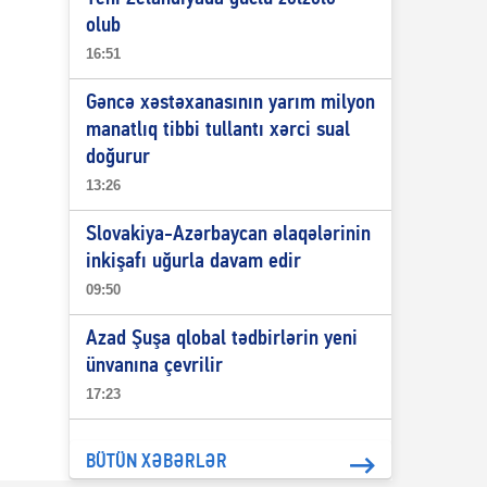
olub
16:51
Gəncə xəstəxanasının yarım milyon
manatlıq tibbi tullantı xərci sual
doğurur
13:26
Slovakiya-Azərbaycan əlaqələrinin
inkişafı uğurla davam edir
09:50
Azad Şuşa qlobal tədbirlərin yeni
ünvanına çevrilir
17:23
BÜTÜN XƏBƏRLƏR