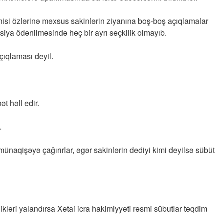
misi özlərinə məxsus sakinlərin ziyanına boş-boş açıqlamalar
asiya ödənilməsində heç bir ayrı seçkilik olmayıb.
ıqlaması deyil.
t həll edir.
…
ı münaqişəyə çağırırlar, əgər sakinlərin dediyi kimi deyilsə sübüt
ikləri yalandırsa Xətai icra hakimiyyəti rəsmi sübutlar təqdim