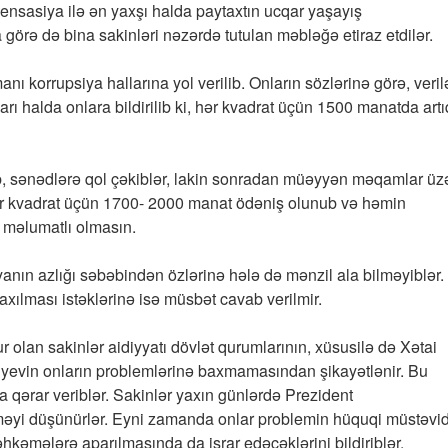
ensasiya ilə ən yaxşı halda paytaxtın ucqar yaşayış
 görə də bina sakinləri nəzərdə tutulan məbləğə etiraz etdilər.
nı korrupsiya hallarına yol verilib. Onların sözlərinə görə, veri
 halda onlara bildirilib ki, hər kvadrat üçün 1500 manatda artı
ıb, sənədlərə qol çəkiblər, lakin sonradan müəyyən məqamlar üz
ə hər kvadrat üçün 1700- 2000 manat ödəniş olunub və həmin
n məlumatlı olmasın.
iyanın azlığı səbəbindən özlərinə hələ də mənzil ala bilməyiblər.
xılması istəklərinə isə müsbət cavab verilmir.
olan sakinlər aidiyyatı dövlət qurumlarının, xüsusilə də Xətai
iyevin onların problemlərinə baxmamasından şikayətlənir. Bu
 qərar veriblər. Sakinlər yaxın günlərdə Prezident
rməyi düşünürlər. Eyni zamanda onlar problemin hüquqi müstəvi
hkəmələrə aparılmasında da israr edəcəklərini bildiriblər.