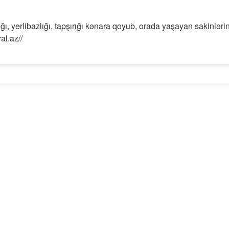
ı, yerlibazlığı, tapşırığı kənara qoyub, orada yaşayan sakinləri
al.az//