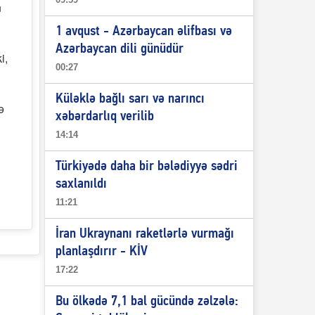
n
1 avqust - Azərbaycan əlifbası və
Azərbaycan dili günüdür
i,
00:27
Küləklə bağlı sarı və narıncı
ə
xəbərdarlıq verilib
14:14
Türkiyədə daha bir bələdiyyə sədri
saxlanıldı
11:21
İran Ukraynanı raketlərlə vurmağı
planlaşdırır - KİV
17:22
Bu ölkədə 7,1 bal gücündə zəlzələ: