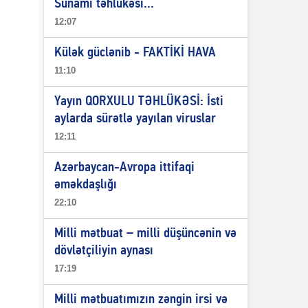
Sunami təhlükəsi...
12:07
Külək güclənib - FAKTİKİ HAVA
11:10
Yayın QORXULU TƏHLÜKƏSİ: İsti
aylarda sürətlə yayılan viruslar
12:11
Azərbaycan-Avropa ittifaqi
əməkdaşlığı
22:10
Milli mətbuat – milli düşüncənin və
dövlətçiliyin aynası
17:19
Milli mətbuatımızın zəngin irsi və