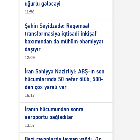
uğurlu gələcəyi
11:56
Şahin Seyidzadə: Rəqəmsal
transformasiya iqtisadi inkişaf
baxımından da mühüm əhəmiyyət
daşıyır.
12:09
İran Səhiyyə Nazirliyi: ABŞ-ın son
hücumlarında 50 nəfər ölüb, 500-
dən çox yaralı var
16:17
İranın hücumundan sonra
aeroportu bağladılar
13:57
Bəzi rayonlarda leysan yağdı: Ən