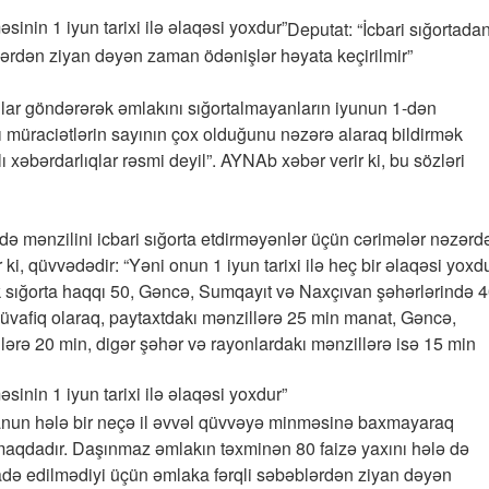
Deputat: “İcbari sığortada
lərdən ziyan dəyən zaman ödənişlər həyata keçirilmir”
lıqlar göndərərək əmlakını sığortalmayanların iyunun 1-dən
lı müraciətlərin sayının çox olduğunu nəzərə alaraq bildirmək
ağlı xəbərdarlıqlar rəsmi deyil”. AYNAb xəbər verir ki, bu sözləri
ikdə mənzilini icbari sığorta etdirməyənlər üçün cərimələr nəzərd
 ki, qüvvədədir: “Yəni onun 1 iyun tarixi ilə heç bir əlaqəsi yoxdu
ik sığorta haqqı 50, Gəncə, Sumqayıt və Naxçıvan şəhərlərində 4
Müvafiq olaraq, paytaxtdakı mənzillərə 25 min manat, Gəncə,
ərə 20 min, digər şəhər və rayonlardakı mənzillərə isə 15 min
qanun hələ bir neçə il əvvəl qüvvəyə minməsinə baxmayaraq
almaqdadır. Daşınmaz əmlakın təxminən 80 faizə yaxını hələ də
tifadə edilmədiyi üçün əmlaka fərqli səbəblərdən ziyan dəyən