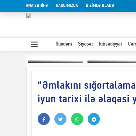
ANA SƏHİFƏ
HAQQIMIZDA
BİZİMLƏ ƏLAQƏ
Gündəm
Siyasət
İqtisadiyyat
Cəm
“Əmlakını sığortalama
Yaxın Şərqdəki
müharibənin qısa
Olduğu kimi görünən
təhlili
insan
iyun tarixi ilə əlaqəsi