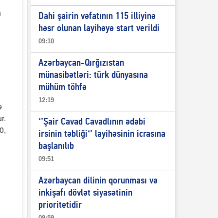
n
Dahi şairin vəfatının 115 illiyinə
həsr olunan layihəyə start verildi
09:10
Azərbaycan-Qırğızıstan
münasibətləri: türk dünyasına
mühüm töhfə
12:19
ə
r.
‘’Şair Cavad Cavadlının ədəbi
0,
irsinin təbliği‘’ layihəsinin icrasına
başlanılıb
09:51
Azərbaycan dilinin qorunması və
inkişafı dövlət siyasətinin
prioritetidir
09:59