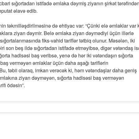
cbari sığortadan istifadə əmlaka dəymiş ziyanın şirkət tərəfində
eputat əlavə edib.
n təkmilləşdirilməsinə də ehtiyac var: “Çünki elə əmlaklar var k
aklara ziyan dəymir. Belə əmlaka ziyan dəymədiyi üçün illərlə
sığortalanmasında fiks-vahid tariflər tətbiq olunur. Məsələn, iki
iri son beş ildə sığortadan istifadə etməyibsə, digər vətəndaş is
ığorta hadisəsi baş veribsə, yenə də hər iki vətəndaşın sığorta
 baş verməyən əmlaklar üçün daha aşağı tariflərin
u, təbii olaraq, imkan verəcək ki, həm vətəndaşlar daha geniş
ə əmlakına ziyan dəyməyən, sığorta hadisəsi baş verməyən
ifi ödəsin”.