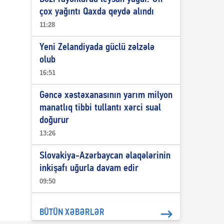
çox yağıntı Qaxda qeydə alındı
11:28
Yeni Zelandiyada güclü zəlzələ
olub
16:51
Gəncə xəstəxanasının yarım milyon
manatlıq tibbi tullantı xərci sual
doğurur
13:26
Slovakiya-Azərbaycan əlaqələrinin
inkişafı uğurla davam edir
09:50
BÜTÜN XƏBƏRLƏR