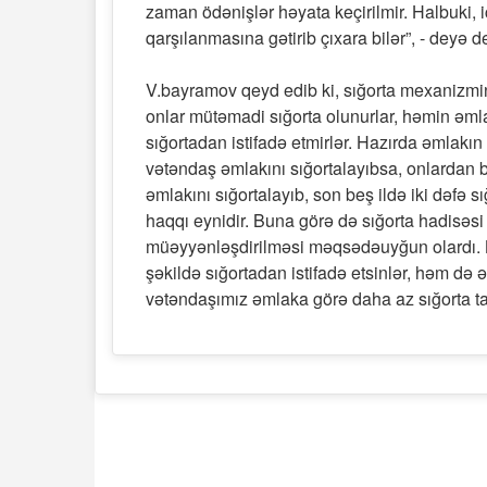
zaman ödənişlər həyata keçirilmir. Halbuki, i
qarşılanmasına gətirib çıxara bilər”, - deyə d
V.bayramov qeyd edib ki, sığorta mexanizmini
onlar mütəmadi sığorta olunurlar, həmin əml
sığortadan istifadə etmirlər. Hazırda əmlakın 
vətəndaş əmlakını sığortalayıbsa, onlardan b
əmlakını sığortalayıb, son beş ildə iki dəfə s
haqqı eynidir. Buna görə də sığorta hadisəsi
müəyyənləşdirilməsi məqsədəuyğun olardı. B
şəkildə sığortadan istifadə etsinlər, həm d
vətəndaşımız əmlaka görə daha az sığorta tar