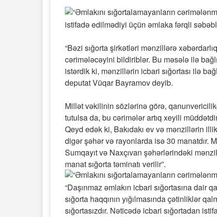
istifadə edilmədiyi üçün əmlaka fərqli səbəb
“Bəzi sığorta şirkətləri mənzillərə xəbərdar
cərimələcəyini bildiriblər. Bu məsələ ilə bağ
istərdik ki, mənzillərin icbari sığortası ilə b
deputat Vüqar Bayramov deyib.
Millət vəkilinin sözlərinə görə, qanunvericil
tutulsa da, bu cərimələr artıq xeyili müddətdir
Qeyd edək ki, Bakıdakı ev və mənzillərin ill
digər şəhər və rayonlarda isə 30 manatdır. 
Sumqayıt və Naxçıvan şəhərlərindəki mənzill
manat sığorta təminatı verilir”.
“Daşınmaz əmlakın icbari sığortasına dair 
sığorta haqqının yığılmasında çətinliklər q
sığortasızdır. Nəticədə icbari sığortadan is