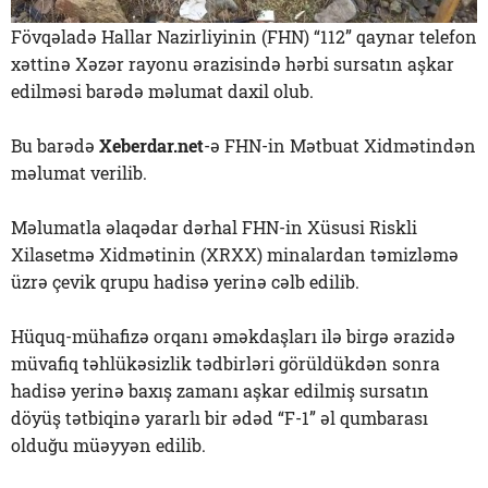
Fövqəladə Hallar Nazirliyinin (FHN) “112” qaynar telefon
xəttinə Xəzər rayonu ərazisində hərbi sursatın aşkar
edilməsi barədə məlumat daxil olub.
Bu barədə
Xeberdar.net
-ə FHN-in Mətbuat Xidmətindən
məlumat verilib.
Məlumatla əlaqədar dərhal FHN-in Xüsusi Riskli
Xilasetmə Xidmətinin (XRXX) minalardan təmizləmə
üzrə çevik qrupu hadisə yerinə cəlb edilib.
Hüquq-mühafizə orqanı əməkdaşları ilə birgə ərazidə
müvafiq təhlükəsizlik tədbirləri görüldükdən sonra
hadisə yerinə baxış zamanı aşkar edilmiş sursatın
döyüş tətbiqinə yararlı bir ədəd “F-1” əl qumbarası
olduğu müəyyən edilib.