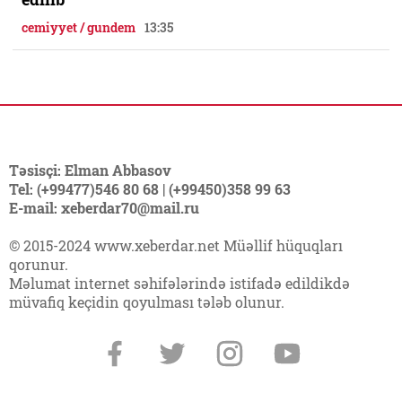
cemiyyet / gundem
13:35
Təsisçi: Elman Abbasov
Tel: (+99477)546 80 68 | (+99450)358 99 63
E-mail: xeberdar70@mail.ru
© 2015-2024 www.xeberdar.net Müəllif hüquqları
qorunur.
Məlumat internet səhifələrində istifadə edildikdə
müvafiq keçidin qoyulması tələb olunur.