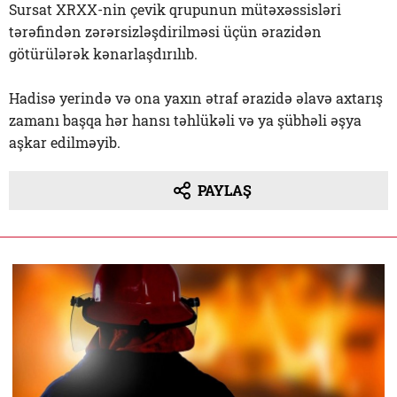
Sursat XRXX-nin çevik qrupunun mütəxəssisləri
tərəfindən zərərsizləşdirilməsi üçün ərazidən
götürülərək kənarlaşdırılıb.
Hadisə yerində və ona yaxın ətraf ərazidə əlavə axtarış
zamanı başqa hər hansı təhlükəli və ya şübhəli əşya
aşkar edilməyib.
PAYLAŞ