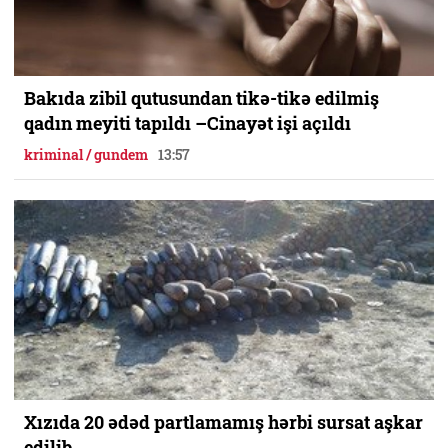
Bakıda zibil qutusundan tikə-tikə edilmiş
qadın meyiti tapıldı –Cinayət işi açıldı
kriminal / gundem
13:57
Xızıda 20 ədəd partlamamış hərbi sursat aşkar
edilib