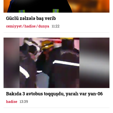
Güclü zəlzələ baş verib
cemiyyet / hadise / dunya
11:22
Bakıda 3 avtobus toqquşdu, yaralı var yan-06
hadise
13:39