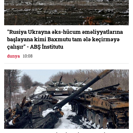
"Rusiya Ukrayna əks-hücum əməliyyatlarına
başlayana kimi Baxmutu tam ələ keçirməyə
çalışır" - ABŞ İnstitutu
dunya
10:08