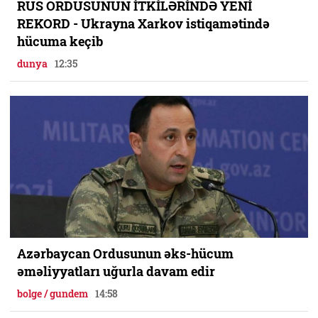
RUS ORDUSUNUN İTKİLƏRİNDƏ YENİ
REKORD - Ukrayna Xarkov istiqamətində
hücuma keçib
dunya
12:35
Azərbaycan Ordusunun əks-hücum
əməliyyatları uğurla davam edir
bolge / gundem
14:58