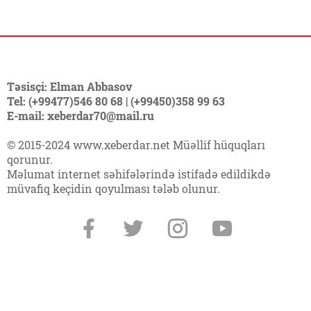
Təsisçi: Elman Abbasov
Tel: (+99477)546 80 68 | (+99450)358 99 63
E-mail: xeberdar70@mail.ru
© 2015-2024 www.xeberdar.net Müəllif hüquqları
qorunur.
Məlumat internet səhifələrində istifadə edildikdə
müvafiq keçidin qoyulması tələb olunur.