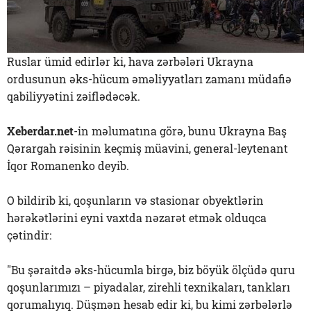
Ruslar ümid edirlər ki, hava zərbələri Ukrayna
ordusunun əks-hücum əməliyyatları zamanı müdafiə
qabiliyyətini zəiflədəcək.
Xeberdar.net
-in məlumatına görə, bunu Ukrayna Baş
Qərargah rəisinin keçmiş müavini, general-leytenant
İqor Romanenko deyib.
O bildirib ki, qoşunların və stasionar obyektlərin
hərəkətlərini eyni vaxtda nəzarət etmək olduqca
çətindir:
"Bu şəraitdə əks-hücumla birgə, biz böyük ölçüdə quru
qoşunlarımızı – piyadalar, zirehli texnikaları, tankları
qorumalıyıq. Düşmən hesab edir ki, bu kimi zərbələrlə