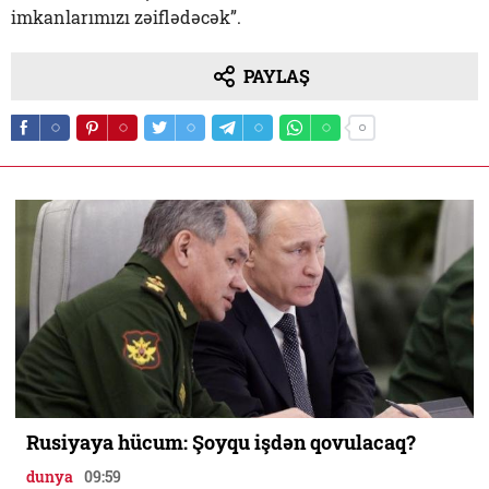
imkanlarımızı zəiflədəcək”.
PAYLAŞ
Rusiyaya hücum: Şoyqu işdən qovulacaq?
dunya
09:59