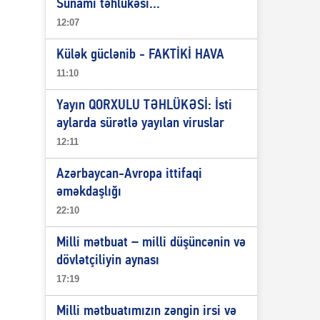
Sunami təhlükəsi...
12:07
Külək güclənib - FAKTİKİ HAVA
11:10
Yayın QORXULU TƏHLÜKƏSİ: İsti
aylarda sürətlə yayılan viruslar
12:11
Azərbaycan-Avropa ittifaqi
əməkdaşlığı
22:10
Milli mətbuat – milli düşüncənin və
dövlətçiliyin aynası
17:19
Milli mətbuatımızın zəngin irsi və