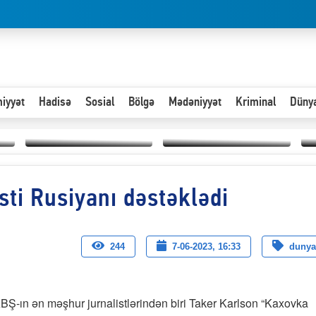
iyyət
Hadisə
Sosial
Bölgə
Mədəniyyət
Kriminal
Düny
Hər an ən çətin savaşa
ti Rusiyanı dəstəklədi
Paytaxta giriş vizası —
hazır olmalıyıq-
“
"Xoş gəldin, cibində
ZƏLİMXAN
d
pul varsa.”
MƏMMƏDLİ YAZIR
n
244
7-06-2023, 16:33
dunya
BŞ-ın ən məşhur jurnalistlərindən biri Taker Karlson “Kaxovka