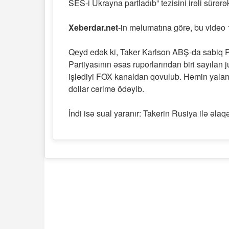
SES-i Ukrayna partladıb” tezisini irəli sürərə
Xeberdar.net
-in məlumatına görə, bu video 
Qeyd edək ki, Taker Karlson ABŞ-da sabiq P
Partiyasının əsas ruporlarından biri sayılan 
işlədiyi FOX kanaldan qovulub. Həmin yalan
dollar cərimə ödəyib.
İndi isə sual yaranır: Takerin Rusiya ilə əlaq