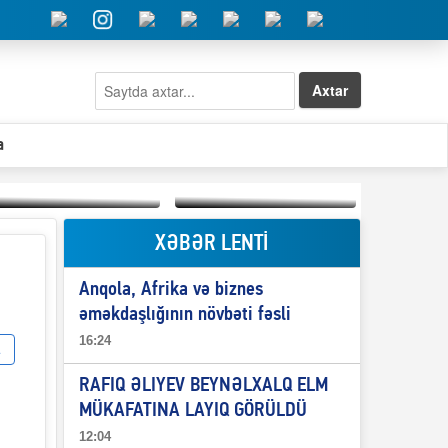
Axtar
a
XƏBƏR LENTİ
Elşad Abdullayevin
erməniləri
Qeyri-səlis məntiq və
maliyyələşdirən oğlu
Anqola, Afrika və biznes
il-nitq” elmimizə
niyə Azərbaycana
ələr verdi?
ekstradisiya olunmur?
əməkdaşlığının növbəti fəsli
16:24
RAFIQ ƏLIYEV BEYNƏLXALQ ELM
MÜKAFATINA LAYIQ GÖRÜLDÜ
12:04