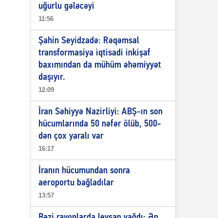
uğurlu gələcəyi
11:56
Şahin Seyidzadə: Rəqəmsal
transformasiya iqtisadi inkişaf
baxımından da mühüm əhəmiyyət
daşıyır.
12:09
İran Səhiyyə Nazirliyi: ABŞ-ın son
hücumlarında 50 nəfər ölüb, 500-
dən çox yaralı var
16:17
İranın hücumundan sonra
aeroportu bağladılar
13:57
Bəzi rayonlarda leysan yağdı: Ən