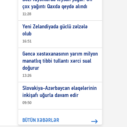
çox yağıntı Qaxda qeydə alındı
11:28
Yeni Zelandiyada güclü zəlzələ
olub
16:51
Gəncə xəstəxanasının yarım milyon
manatlıq tibbi tullantı xərci sual
doğurur
13:26
Slovakiya-Azərbaycan əlaqələrinin
inkişafı uğurla davam edir
09:50
BÜTÜN XƏBƏRLƏR