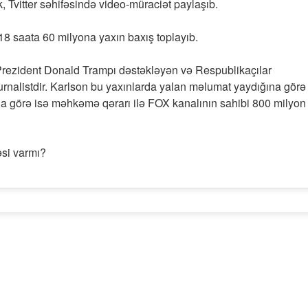
k, Tvitter səhifəsində video-müraciət paylaşıb.
18 saata 60 milyona yaxın baxış toplayıb.
rezident Donald Trampı dəstəkləyən və Respublikaçılar
jurnalistdir. Karlson bu yaxınlarda yalan məlumat yaydığına görə
a görə isə məhkəmə qərarı ilə FOX kanalının sahibi 800 milyon
əsi varmı?