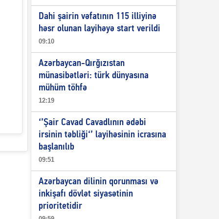
Dahi şairin vəfatının 115 illiyinə
həsr olunan layihəyə start verildi
09:10
Azərbaycan-Qırğızıstan
münasibətləri: türk dünyasına
mühüm töhfə
12:19
‘’Şair Cavad Cavadlının ədəbi
irsinin təbliği‘’ layihəsinin icrasına
başlanılıb
09:51
Azərbaycan dilinin qorunması və
inkişafı dövlət siyasətinin
prioritetidir
09:59