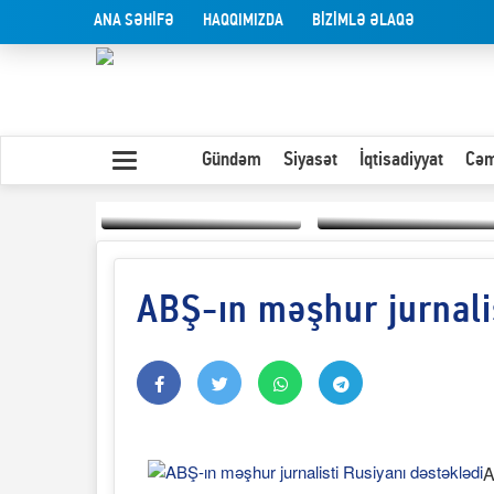
ANA SƏHİFƏ
HAQQIMIZDA
BİZİMLƏ ƏLAQƏ
Gündəm
Siyasət
İqtisadiyyat
Cəm
ABŞ-ın məşhur jurnalis
Yaxın Şərqdəki
müharibənin qısa
Olduğu kimi görünən
təhlili
insan
A