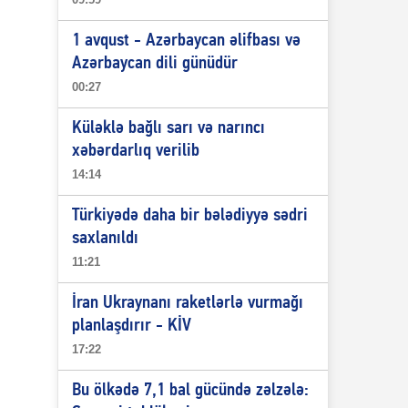
1 avqust - Azərbaycan əlifbası və
Azərbaycan dili günüdür
00:27
Küləklə bağlı sarı və narıncı
xəbərdarlıq verilib
14:14
Türkiyədə daha bir bələdiyyə sədri
saxlanıldı
11:21
İran Ukraynanı raketlərlə vurmağı
planlaşdırır - KİV
17:22
Bu ölkədə 7,1 bal gücündə zəlzələ: