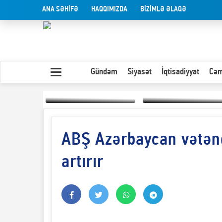
ANA SƏHİFƏ
HAQQIMIZDA
BİZİMLƏ ƏLAQƏ
Gündəm
Siyasət
İqtisadiyyat
Cəm
ABŞ Azərbaycan vətən
Yaxın Şərqdəki
müharibənin qısa
Olduğu kimi görünən
təhlili
insan
artırır