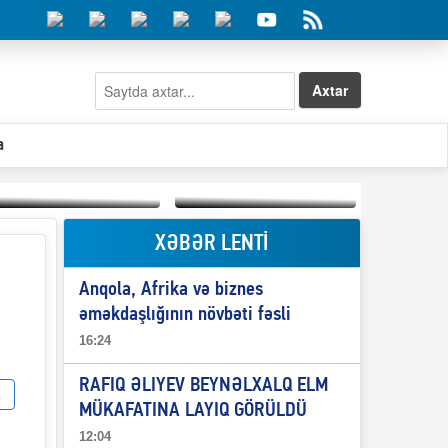
Axtar
a
XƏBƏR LENTİ
Elşad Abdullayevin
erməniləri
Qeyri-səlis məntiq və
maliyyələşdirən oğlu
Anqola, Afrika və biznes
il-nitq” elmimizə
niyə Azərbaycana
ələr verdi?
ekstradisiya olunmur?
əməkdaşlığının növbəti fəsli
16:24
RAFIQ ƏLIYEV BEYNƏLXALQ ELM
MÜKAFATINA LAYIQ GÖRÜLDÜ
12:04