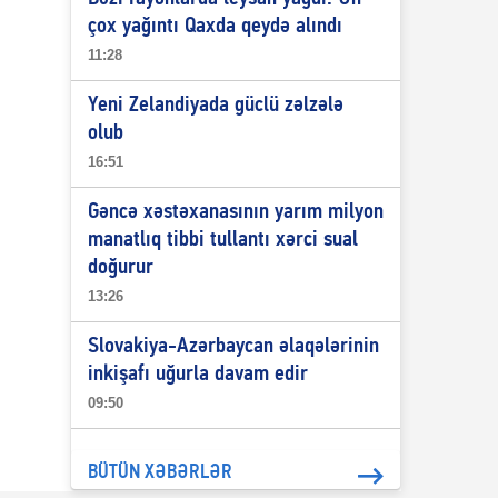
çox yağıntı Qaxda qeydə alındı
11:28
Yeni Zelandiyada güclü zəlzələ
olub
16:51
Gəncə xəstəxanasının yarım milyon
manatlıq tibbi tullantı xərci sual
doğurur
13:26
Slovakiya-Azərbaycan əlaqələrinin
inkişafı uğurla davam edir
09:50
BÜTÜN XƏBƏRLƏR