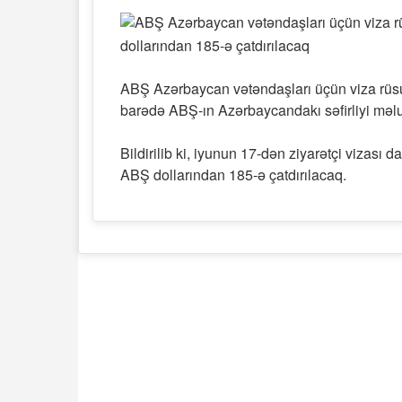
dollarından 185-ə çatdırılacaq
ABŞ Azərbaycan vətəndaşları üçün viza rüsu
barədə ABŞ-ın Azərbaycandakı səfirliyi məl
Bildirilib ki, iyunun 17-dən ziyarətçi vizası
ABŞ dollarından 185-ə çatdırılacaq.