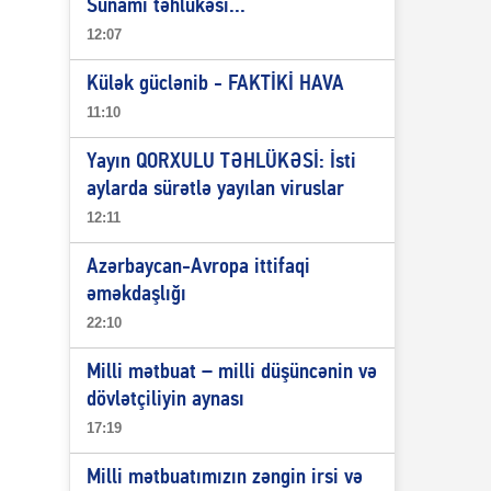
Sunami təhlükəsi...
12:07
Külək güclənib - FAKTİKİ HAVA
11:10
Yayın QORXULU TƏHLÜKƏSİ: İsti
aylarda sürətlə yayılan viruslar
12:11
Azərbaycan-Avropa ittifaqi
əməkdaşlığı
22:10
Milli mətbuat – milli düşüncənin və
dövlətçiliyin aynası
17:19
Milli mətbuatımızın zəngin irsi və