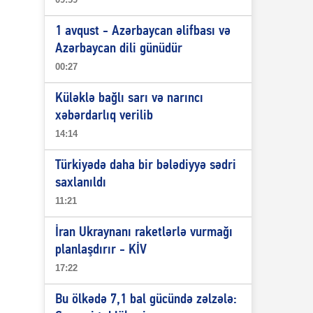
1 avqust - Azərbaycan əlifbası və
Azərbaycan dili günüdür
00:27
Küləklə bağlı sarı və narıncı
xəbərdarlıq verilib
14:14
Türkiyədə daha bir bələdiyyə sədri
saxlanıldı
11:21
İran Ukraynanı raketlərlə vurmağı
planlaşdırır - KİV
17:22
Bu ölkədə 7,1 bal gücündə zəlzələ: