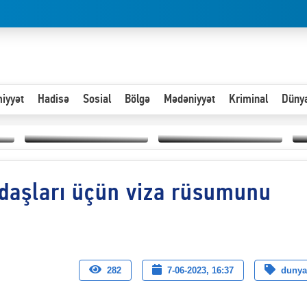
iyyət
Hadisə
Sosial
Bölgə
Mədəniyyət
Kriminal
Düny
Hər an ən çətin savaşa
daşları üçün viza rüsumunu
Paytaxta giriş vizası —
hazır olmalıyıq-
“
"Xoş gəldin, cibində
ZƏLİMXAN
d
pul varsa.”
MƏMMƏDLİ YAZIR
n
282
7-06-2023, 16:37
dunya