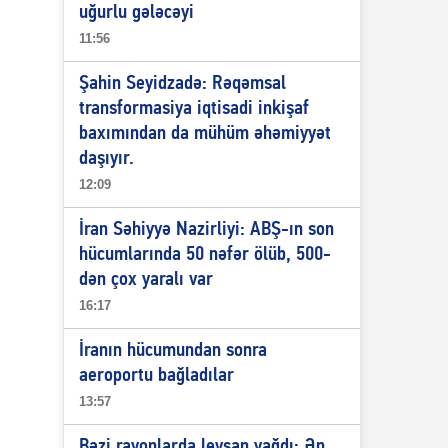
uğurlu gələcəyi
11:56
Şahin Seyidzadə: Rəqəmsal
transformasiya iqtisadi inkişaf
baxımından da mühüm əhəmiyyət
daşıyır.
12:09
İran Səhiyyə Nazirliyi: ABŞ-ın son
hücumlarında 50 nəfər ölüb, 500-
dən çox yaralı var
16:17
İranın hücumundan sonra
aeroportu bağladılar
13:57
Bəzi rayonlarda leysan yağdı: Ən