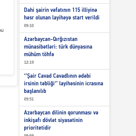
Dahi şairin vəfatının 115 illiyinə
həsr olunan layihəyə start verildi
09:10
bu
Azərbaycan-Qırğızıstan
münasibətləri: türk dünyasına
mühüm töhfə
12:19
‘’Şair Cavad Cavadlının ədəbi
irsinin təbliği‘’ layihəsinin icrasına
başlanılıb
09:51
Azərbaycan dilinin qorunması və
inkişafı dövlət siyasətinin
prioritetidir
09:59