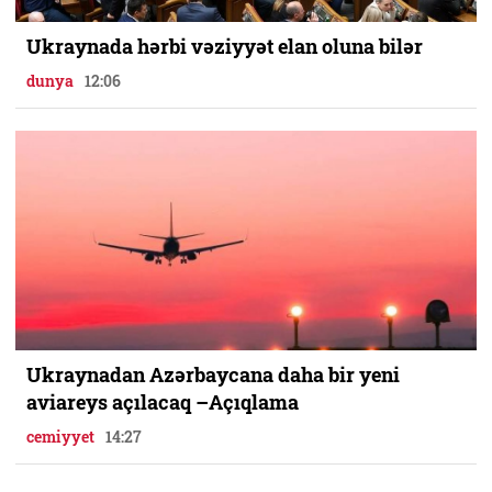
Ukraynada hərbi vəziyyət elan oluna bilər
dunya
12:06
Ukraynadan Azərbaycana daha bir yeni
aviareys açılacaq –Açıqlama
cemiyyet
14:27