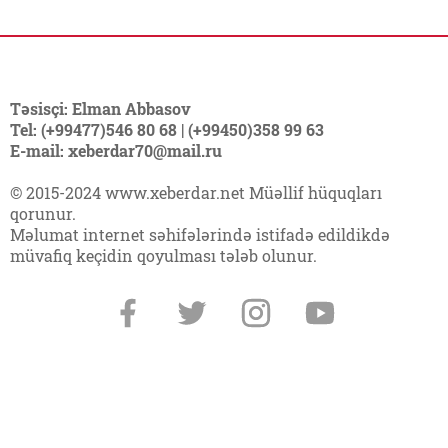
Təsisçi: Elman Abbasov
Tel: (+99477)546 80 68 | (+99450)358 99 63
E-mail: xeberdar70@mail.ru
© 2015-2024 www.xeberdar.net Müəllif hüquqları
qorunur.
Məlumat internet səhifələrində istifadə edildikdə
müvafiq keçidin qoyulması tələb olunur.