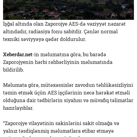
İşğal altında olan Zaporojye AES-də vəziyyət nəzarət
altındadır, radiasiya fonu sabitdir. Çənlər normal
texniki səviyyəyə qədər doldurulur.
Xeberdar.net
-in məlumatına görə, bu barədə
Zaporojyenin hərbi rəhbərliyinin məlumatında
bildirilib.
Məlumata görə, mütəxəssislər zavodun təhlükəsizliyini
təmin etmək üçün AES işçilərinin necə hərəkət etməli
olduğuna dair tədbirlərin siyahısı və müvafiq təlimatlar
hazırlayıblar.
“Zaporojye vilayətinin sakinlərini sakit olmağa və
yalnız təsdiqlənmiş məlumatlara etibar etməyə