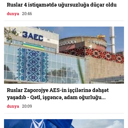
Ruslar 4 istiqamətdə uğursuzluğa düçar oldu
dunya
20:46
Ruslar Zaporojye AES-in işçilərinə dəhşət
yaşadıb - Qətl, işgəncə, adam oğurluğu...
dunya
20:09