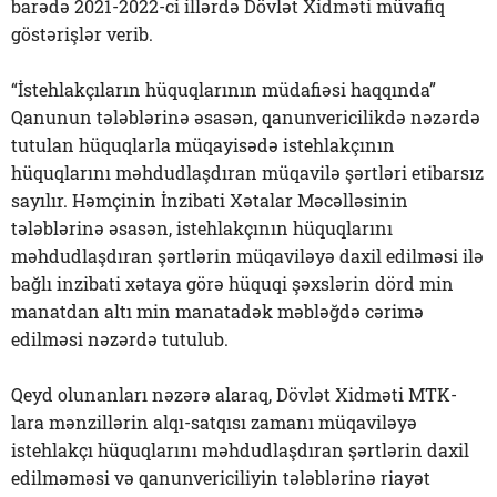
barədə 2021-2022-ci illərdə Dövlət Xidməti müvafiq
göstərişlər verib.
“İstehlakçıların hüquqlarının müdafiəsi haqqında”
Qanunun tələblərinə əsasən, qanunvericilikdə nəzərdə
tutulan hüquqlarla müqayisədə istehlakçının
hüquqlarını məhdudlaşdıran müqavilə şərtləri etibarsız
sayılır. Həmçinin İnzibati Xətalar Məcəlləsinin
tələblərinə əsasən, istehlakçının hüquqlarını
məhdudlaşdıran şərtlərin müqaviləyə daxil edilməsi ilə
bağlı inzibati xətaya görə hüquqi şəxslərin dörd min
manatdan altı min manatadək məbləğdə cərimə
edilməsi nəzərdə tutulub.
Qeyd olunanları nəzərə alaraq, Dövlət Xidməti MTK-
lara mənzillərin alqı-satqısı zamanı müqaviləyə
istehlakçı hüquqlarını məhdudlaşdıran şərtlərin daxil
edilməməsi və qanunvericiliyin tələblərinə riayət