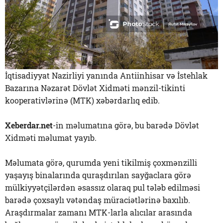
İqtisadiyyat Nazirliyi yanında Antiinhisar və İstehlak
Bazarına Nəzarət Dövlət Xidməti mənzil-tikinti
kooperativlərinə (MTK) xəbərdarlıq edib.
Xeberdar.net
-in məlumatına görə, bu barədə Dövlət
Xidməti məlumat yayıb.
Məlumata görə, qurumda yeni tikilmiş çoxmənzilli
yaşayış binalarında quraşdırılan sayğaclara görə
mülkiyyətçilərdən əsassız olaraq pul tələb edilməsi
barədə çoxsaylı vətəndaş müraciətlərinə baxılıb.
Araşdırmalar zamanı MTK-larla alıcılar arasında