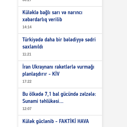
Küləklə bağlı sarı və narıncı
xəbərdarlıq verilib
14:14
Türkiyədə daha bir bələdiyyə sədri
saxlanıldı
11:21
İran Ukraynanı raketlərlə vurmağı
planlaşdırır - KİV
17:22
Bu ölkədə 7,1 bal gücündə zəlzələ:
Sunami təhlükəsi...
12:07
Külək güclənib - FAKTİKİ HAVA