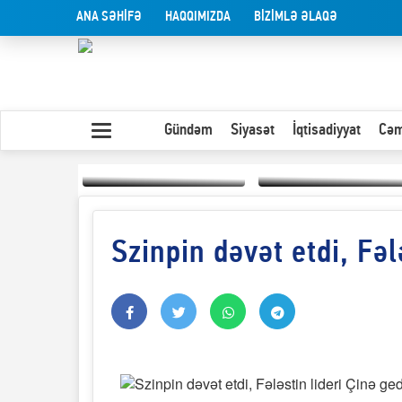
ANA SƏHİFƏ
HAQQIMIZDA
BİZİMLƏ ƏLAQƏ
Gündəm
Siyasət
İqtisadiyyat
Cəm
Szinpin dəvət etdi, Fəl
Yaxın Şərqdəki
müharibənin qısa
Olduğu kimi görünən
təhlili
insan