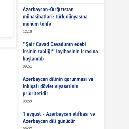
Azərbaycan-Qırğızıstan
münasibətləri: türk dünyasına
mühüm töhfə
12:19
‘’Şair Cavad Cavadlının ədəbi
irsinin təbliği‘’ layihəsinin icrasına
başlanılıb
09:51
Azərbaycan dilinin qorunması və
inkişafı dövlət siyasətinin
prioritetidir
09:59
1 avqust - Azərbaycan əlifbası və
Azərbaycan dili günüdür
00:27