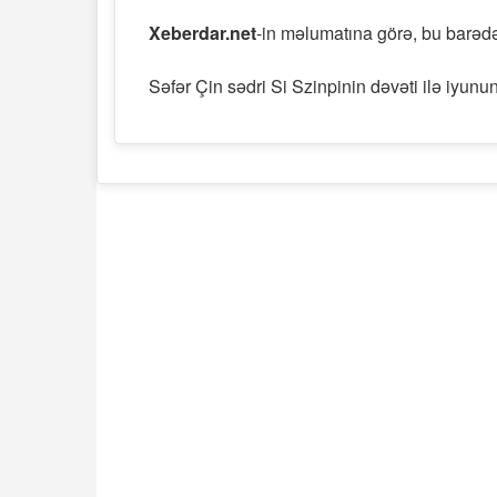
Xeberdar.net
-in məlumatına görə, bu barəd
Səfər Çin sədri Si Szinpinin dəvəti ilə iyun