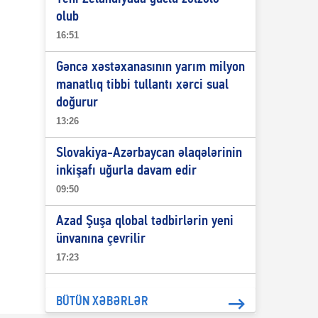
olub
16:51
Gəncə xəstəxanasının yarım milyon
manatlıq tibbi tullantı xərci sual
doğurur
13:26
Slovakiya-Azərbaycan əlaqələrinin
inkişafı uğurla davam edir
09:50
Azad Şuşa qlobal tədbirlərin yeni
ünvanına çevrilir
17:23
BÜTÜN XƏBƏRLƏR