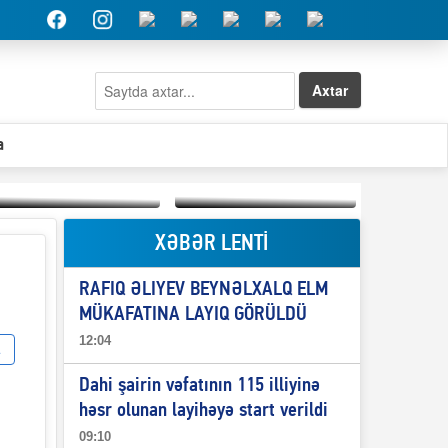
Axtar
a
XƏBƏR LENTİ
Elşad Abdullayevin
erməniləri
Qeyri-səlis məntiq və
maliyyələşdirən oğlu
RAFIQ ƏLIYEV BEYNƏLXALQ ELM
il-nitq” elmimizə
niyə Azərbaycana
ələr verdi?
ekstradisiya olunmur?
MÜKAFATINA LAYIQ GÖRÜLDÜ
12:04
Dahi şairin vəfatının 115 illiyinə
həsr olunan layihəyə start verildi
09:10