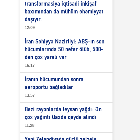
transformasiya iqtisadi inkişaf
baxımından da mühüm əhəmiyyət
daşıyır.
12:09
İran Səhiyyə Nazirliyi: ABŞ-ın son
hücumlarında 50 nəfər ölüb, 500-
dən çox yaralı var
16:17
İranın hücumundan sonra
aeroportu bağladılar
13:57
Bəzi rayonlarda leysan yağdı: Ən
çox yağıntı Qaxda qeydə alındı
11:28
Yeni Zelandiyada güclü zəlzələ