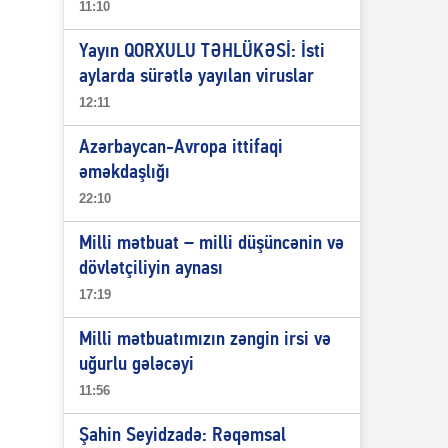
11:10
Yayın QORXULU TƏHLÜKƏSİ: İsti
aylarda sürətlə yayılan viruslar
12:11
Azərbaycan-Avropa ittifaqi
əməkdaşlığı
22:10
Milli mətbuat – milli düşüncənin və
dövlətçiliyin aynası
17:19
Milli mətbuatımızın zəngin irsi və
uğurlu gələcəyi
11:56
Şahin Seyidzadə: Rəqəmsal