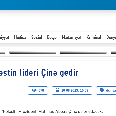
iyyət
Hadisə
Sosial
Bölgə
Mədəniyyət
Kriminal
Düny
Hər an ən çətin savaşa
əstin lideri Çinə gedir
Paytaxta giriş vizası —
hazır olmalıyıq-
“
"Xoş gəldin, cibində
ZƏLİMXAN
d
pul varsa.”
MƏMMƏDLİ YAZIR
n
378
10-06-2023, 10:57
dunya
Fələstin Prezidenti Mahmud Abbas Çinə səfər edəcək.