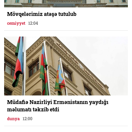
Mövqelərimiz atəşə tutulub
cemiyyet
12:04
Müdafiə Nazirliyi Ermənistanın yaydığı
məlumatı təkzib etdi
dunya
12:00