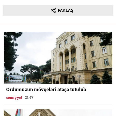
PAYLAŞ
Ordumuzun mövqeləri atəşə tutulub
cemiyyet
21:47