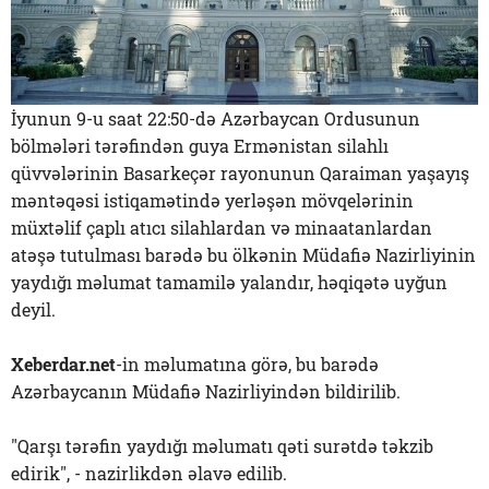
İyunun 9-u saat 22:50-də Azərbaycan Ordusunun
bölmələri tərəfindən guya Ermənistan silahlı
qüvvələrinin Basarkeçər rayonunun Qaraiman yaşayış
məntəqəsi istiqamətində yerləşən mövqelərinin
müxtəlif çaplı atıcı silahlardan və minaatanlardan
atəşə tutulması barədə bu ölkənin Müdafiə Nazirliyinin
yaydığı məlumat tamamilə yalandır, həqiqətə uyğun
deyil.
Xeberdar.net
-in məlumatına görə, bu barədə
Azərbaycanın Müdafiə Nazirliyindən bildirilib.
"Qarşı tərəfin yaydığı məlumatı qəti surətdə təkzib
edirik", - nazirlikdən əlavə edilib.