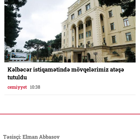
Kəlbəcər istiqamətində mövqelərimiz atəşə
tutuldu
cemiyyet
10:38
Təsisçi: Elman Abbasov