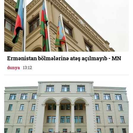
Ermənistan bölmələrinə atəş açılmayıb - MN
dunya
13:12