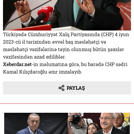
Türkiyədə Cümhuriyyət Xalq Partiyasında (CHP) 4 iyun
2023-cü il tarixindən əvvəl baş məsləhətçi və
məsləhətçi vəzifələrinə təyin olunmuş bütün şəxslər
vəzifəsindən azad ediliblər.
Xeberdar.net
-in məlumatına görə, bu barədə CHP sədri
Kamal Kılıçdaroğlu əmr imzalayıb.
PAYLAŞ