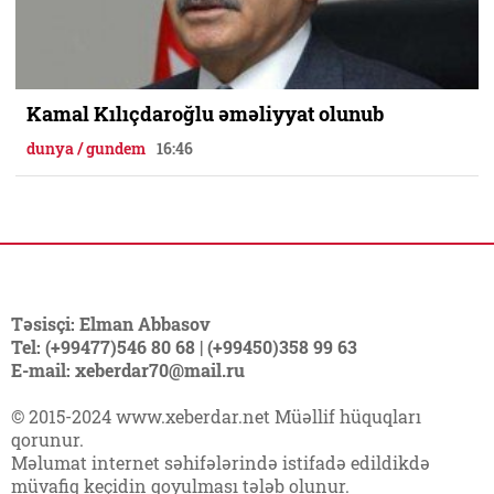
Kamal Kılıçdaroğlu əməliyyat olunub
dunya / gundem
16:46
Təsisçi: Elman Abbasov
Tel: (+99477)546 80 68 | (+99450)358 99 63
E-mail: xeberdar70@mail.ru
© 2015-2024 www.xeberdar.net Müəllif hüquqları
qorunur.
Məlumat internet səhifələrində istifadə edildikdə
müvafiq keçidin qoyulması tələb olunur.