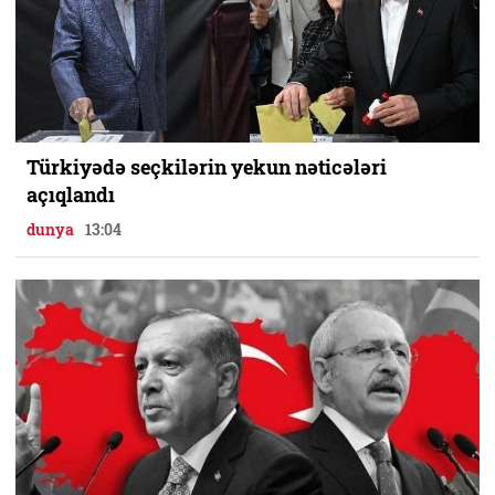
Türkiyədə seçkilərin yekun nəticələri
açıqlandı
dunya
13:04