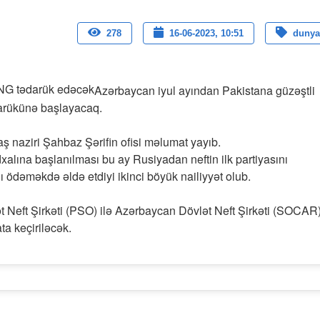
278
16-06-2023, 10:51
dunya
Azərbaycan iyul ayından Pakistana güzəştli
ədarükünə başlayacaq.
ş naziri Şahbaz Şərifin ofisi məlumat yayıb.
alına başlanılması bu ay Rusiyadan neftin ilk partiyasını
ı ödəməkdə əldə etdiyi ikinci böyük nailiyyət olub.
t Neft Şirkəti (PSO) ilə Azərbaycan Dövlət Neft Şirkəti (SOCAR
a keçiriləcək.