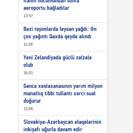
İranın hücumundan sonra
aeroportu bağladılar
13:57
Bəzi rayonlarda leysan yağdı: Ən
çox yağıntı Qaxda qeydə alındı
11:28
Yeni Zelandiyada güclü zəlzələ
olub
16:51
Gəncə xəstəxanasının yarım milyon
manatlıq tibbi tullantı xərci sual
doğurur
13:26
Slovakiya-Azərbaycan əlaqələrinin
inkişafı uğurla davam edir