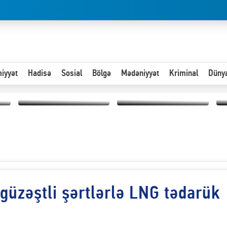
iyyət
Hadisə
Sosial
Bölgə
Mədəniyyət
Kriminal
Düny
Hər an ən çətin savaşa
Paytaxta giriş vizası —
hazır olmalıyıq-
“
"Xoş gəldin, cibində
ZƏLİMXAN
d
pul varsa.”
MƏMMƏDLİ YAZIR
n
güzəştli şərtlərlə LNG tədarük