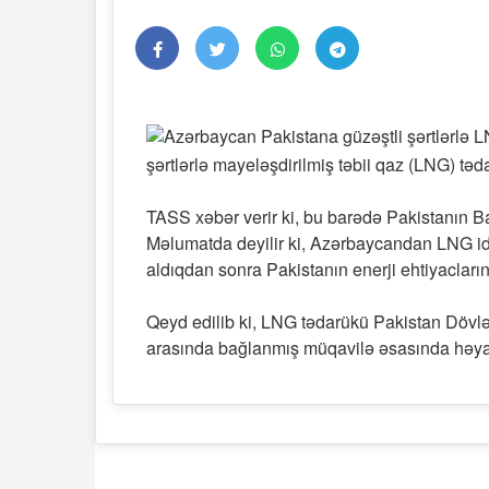
şərtlərlə mayeləşdirilmiş təbii qaz (LNG) t
TASS xəbər verir ki, bu barədə Pakistanın Ba
Məlumatda deyilir ki, Azərbaycandan LNG idx
aldıqdan sonra Pakistanın enerji ehtiyacların
Qeyd edilib ki, LNG tədarükü Pakistan Dövlə
arasında bağlanmış müqavilə əsasında həyat