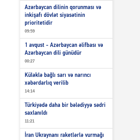
Azərbaycan dilinin qorunması və
inkişafı dövlət siyasətinin
prioritetidir
09:59
1 avqust - Azərbaycan əlifbası və
Azərbaycan dili günüdür
00:27
Küləklə bağlı sarı və narıncı
xəbərdarlıq verilib
14:14
Türkiyədə daha bir bələdiyyə sədri
saxlanıldı
11:21
İran Ukraynanı raketlərlə vurmağı