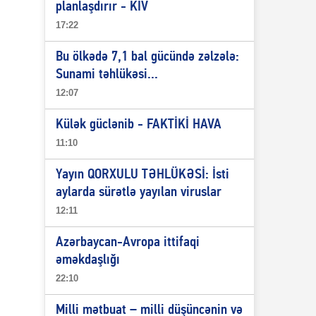
planlaşdırır - KİV
17:22
Bu ölkədə 7,1 bal gücündə zəlzələ:
Sunami təhlükəsi...
12:07
Külək güclənib - FAKTİKİ HAVA
11:10
Yayın QORXULU TƏHLÜKƏSİ: İsti
aylarda sürətlə yayılan viruslar
12:11
Azərbaycan-Avropa ittifaqi
əməkdaşlığı
22:10
Milli mətbuat – milli düşüncənin və