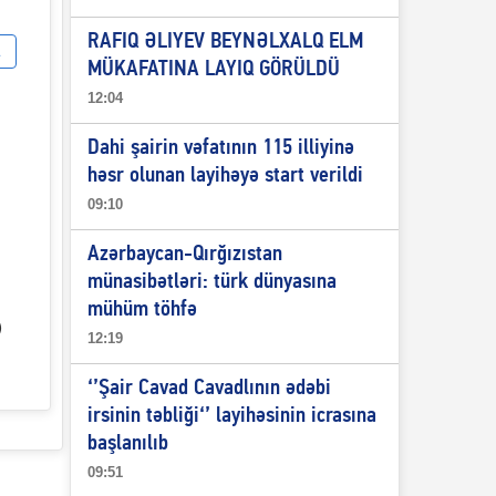
RAFIQ ƏLIYEV BEYNƏLXALQ ELM
MÜKAFATINA LAYIQ GÖRÜLDÜ
12:04
Dahi şairin vəfatının 115 illiyinə
həsr olunan layihəyə start verildi
09:10
Azərbaycan-Qırğızıstan
münasibətləri: türk dünyasına
mühüm töhfə
)
12:19
‘’Şair Cavad Cavadlının ədəbi
irsinin təbliği‘’ layihəsinin icrasına
başlanılıb
09:51