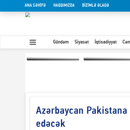
ANA SƏHİFƏ
HAQQIMIZDA
BİZİMLƏ ƏLAQƏ
Gündəm
Siyasət
İqtisadiyyat
Cəm
Yaxın Şərqdəki
müharibənin qısa
Olduğu kimi görünən
təhlili
insan
Azərbaycan Pakistana 
edəcək