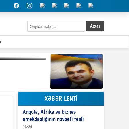
Axtar
a
Qeyri-səlis məntiq və
il-nitq” elmimizə
ələr verdi?
XƏBƏR LENTİ
Elşad Abdullayevin
erməniləri
maliyyələşdirən oğlu
Anqola, Afrika və biznes
niyə Azərbaycana
ekstradisiya olunmur?
əməkdaşlığının növbəti fəsli
16:24