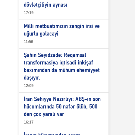
dövlətçiliyin aynası
17:19
Milli mətbuatımızın zəngin irsi və
uğurlu gələcəyi
11:56
Şahin Seyidzadə: Rəqəmsal
transformasiya iqtisadi inkişaf
baxımından da mühüm əhəmiyyət
daşıyır.
12:09
İran Səhiyyə Nazirliyi: ABŞ-ın son
hücumlarında 50 nəfər ölüb, 500-
dən çox yaralı var
16:17