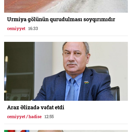
Urmiya gölünün qurudulması soyqırımıdır
cemiyyet
16:33
Araz Əlizadə vəfat etdi
cemiyyet / hadise
12:55