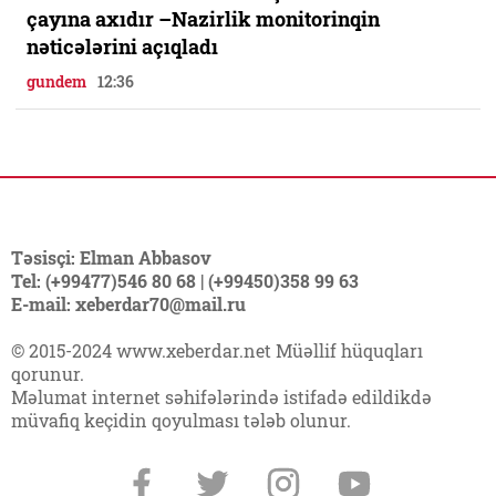
çayına axıdır –Nazirlik monitorinqin
nəticələrini açıqladı
gundem
12:36
Təsisçi: Elman Abbasov
Tel: (+99477)546 80 68 | (+99450)358 99 63
E-mail: xeberdar70@mail.ru
© 2015-2024 www.xeberdar.net Müəllif hüquqları
qorunur.
Məlumat internet səhifələrində istifadə edildikdə
müvafiq keçidin qoyulması tələb olunur.