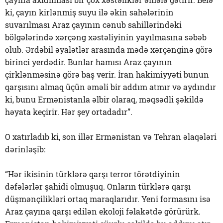
ki, çayın kirlənmiş suyu ilə əkin sahələrinin
suvarılması Araz çayının cənub sahillərindəki
bölgələrində xərçəng xəstəliyinin yayılmasına səbəb
olub. Ərdəbil əyalətlər arasında mədə xərçənginə görə
birinci yerdədir. Bunlar hamısı Araz çayının
çirklənməsinə görə baş verir. İran hakimiyyəti bunun
qarşısını almaq üçün əməli bir addım atmır və aydındır
ki, bunu Ermənistanla əlbir olaraq, məqsədli şəkildə
həyata keçirir. Hər şey ortadadır”.
O xatırladıb ki, son illər Ermənistan və Tehran əlaqələri
dərinləşib:
“Hər ikisinin türklərə qarşı terror törətdiyinin
dəfələrlər şahidi olmuşuq. Onların türklərə qarşı
düşmənçilikləri ortaq maraqlarıdır. Yeni formasını isə
Araz çayına qarşı edilən ekoloji fəlakətdə görürürk.