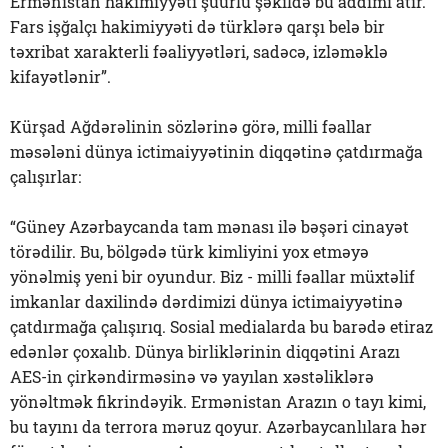
Ermənistan hakimiyyəti şüurlu şəkildə bu addımı atır.
Fars işğalçı hakimiyyəti də türklərə qarşı belə bir
təxribat xarakterli fəaliyyətləri, sadəcə, izləməklə
kifayətlənir”.
Kürşad Ağdərəlinin sözlərinə görə, milli fəallar
məsələni dünya ictimaiyyətinin diqqətinə çatdırmağa
çalışırlar:
“Güney Azərbaycanda tam mənası ilə bəşəri cinayət
törədilir. Bu, bölgədə türk kimliyini yox etməyə
yönəlmiş yeni bir oyundur. Biz - milli fəallar müxtəlif
imkanlar daxilində dərdimizi dünya ictimaiyyətinə
çatdırmağa çalışırıq. Sosial medialarda bu barədə etiraz
edənlər çoxalıb. Dünya birliklərinin diqqətini Arazı
AES-in çirkəndirməsinə və yayılan xəstəliklərə
yönəltmək fikrindəyik. Ermənistan Arazın o tayı kimi,
bu tayını da terrora məruz qoyur. Azərbaycanlılara hər