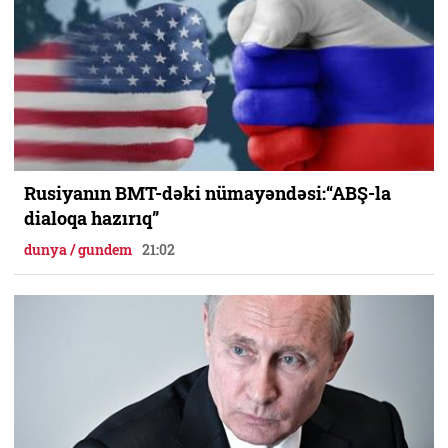
Rusiyanın BMT-dəki nümayəndəsi:“ABŞ-la
dialoqa hazırıq”
dunya / gundem
21:02