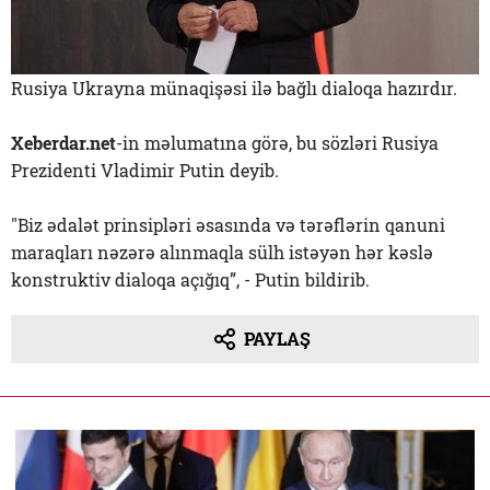
Rusiya Ukrayna münaqişəsi ilə bağlı dialoqa hazırdır.
Xeberdar.net
-in məlumatına görə, bu sözləri Rusiya
Prezidenti Vladimir Putin deyib.
"Biz ədalət prinsipləri əsasında və tərəflərin qanuni
maraqları nəzərə alınmaqla sülh istəyən hər kəslə
konstruktiv dialoqa açığıq”, - Putin bildirib.
PAYLAŞ