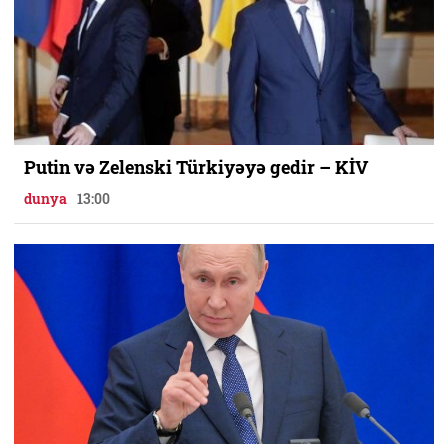
Putin və Zelenski Türkiyəyə gedir – KİV
dunya
13:00