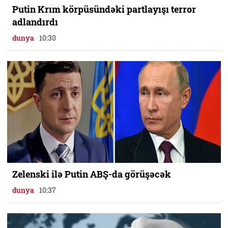
Putin Krım körpüsündəki partlayışı terror
adlandırdı
dunya
10:30
Zelenski ilə Putin ABŞ-da görüşəcək
dunya
10:37