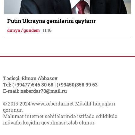
Putin Ukrayna gəmilərini qaytarır
dunya / gundem
11:16
Təsisçi: Elman Abbasov
Tel: (+99477)546 80 68 | (+99450)358 99 63
E-mail: xeberdar70@mail.ru
© 2015-2024 www.xeberdar.net Müəllif hüquqları
qorunur.
Məlumat internet səhifələrində istifadə edildikdə
müvafiq keçidin qoyulması tələb olunur.