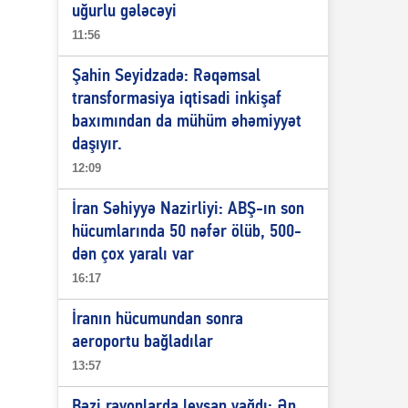
uğurlu gələcəyi
11:56
Şahin Seyidzadə: Rəqəmsal
transformasiya iqtisadi inkişaf
baxımından da mühüm əhəmiyyət
daşıyır.
12:09
İran Səhiyyə Nazirliyi: ABŞ-ın son
hücumlarında 50 nəfər ölüb, 500-
dən çox yaralı var
16:17
İranın hücumundan sonra
aeroportu bağladılar
13:57
Bəzi rayonlarda leysan yağdı: Ən