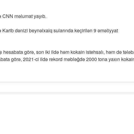
də CNN məlumat yayıb.
ə Karib dənizi beynəlxalq sularında keçirilən 9 əməliyyat
 hesabata görə, son iki ildə həm kokain istehsalı, həm də tələb
bata görə, 2021-ci ildə rekord məbləğdə 2000 tona yaxın kokai