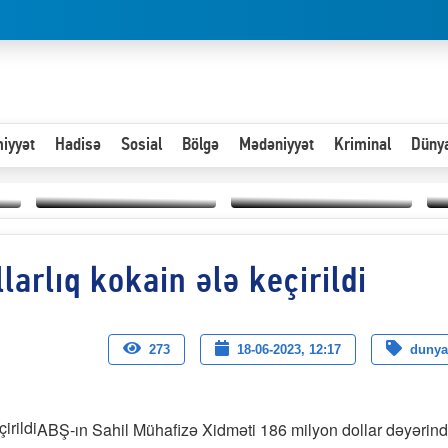
iyyət
Hadisə
Sosial
Bölgə
Mədəniyyət
Kriminal
Düny
Hər an ən çətin savaşa
arlıq kokain ələ keçirildi
Paytaxta giriş vizası —
hazır olmalıyıq-
“
"Xoş gəldin, cibində
ZƏLİMXAN
d
pul varsa.”
MƏMMƏDLİ YAZIR
n
273
18-06-2023, 12:17
dunya
ABŞ-ın Sahil Mühafizə Xidməti 186 milyon dollar dəyərin