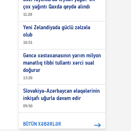
çox yağıntı Qaxda qeydə alındı
11:28
Yeni Zelandiyada güclü zəlzələ
olub
16:51
Gəncə xəstəxanasının yarım milyon
manatlıq tibbi tullantı xərci sual
doğurur
13:26
Slovakiya-Azərbaycan əlaqələrinin
inkişafı uğurla davam edir
09:50
BÜTÜN XƏBƏRLƏR