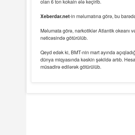
olan 6 ton kokain ələ keçirib.
Xeberdar.net
-in məlumatına görə, bu barə
Məlumata görə, narkotiklər Atlantik okeanı v
nəticəsində götürülüb.
Qeyd edək ki, BMT-nin mart ayında açıqladığı
dünya miqyasında kəskin şəkildə artıb. Hesa
müsadirə edilərək götürülüb.