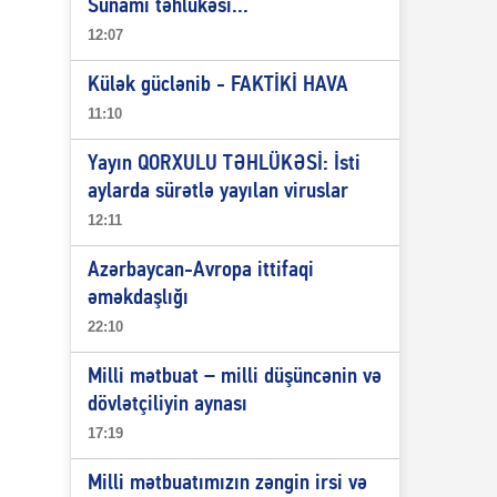
Sunami təhlükəsi...
12:07
Külək güclənib - FAKTİKİ HAVA
11:10
Yayın QORXULU TƏHLÜKƏSİ: İsti
aylarda sürətlə yayılan viruslar
12:11
Azərbaycan-Avropa ittifaqi
əməkdaşlığı
22:10
Milli mətbuat – milli düşüncənin və
dövlətçiliyin aynası
17:19
Milli mətbuatımızın zəngin irsi və