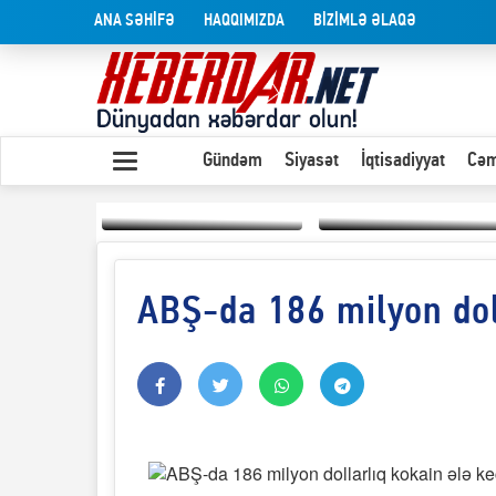
ANA SƏHİFƏ
HAQQIMIZDA
BİZİMLƏ ƏLAQƏ
Gündəm
Siyasət
İqtisadiyyat
Cəm
ABŞ-da 186 milyon doll
Yaxın Şərqdəki
müharibənin qısa
Olduğu kimi görünən
təhlili
insan