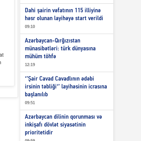
Dahi şairin vəfatının 115 illiyinə
həsr olunan layihəyə start verildi
09:10
Azərbaycan-Qırğızıstan
münasibətləri: türk dünyasına
at
mühüm töhfə
n
12:19
‘’Şair Cavad Cavadlının ədəbi
irsinin təbliği‘’ layihəsinin icrasına
başlanılıb
09:51
Azərbaycan dilinin qorunması və
inkişafı dövlət siyasətinin
prioritetidir
09:59