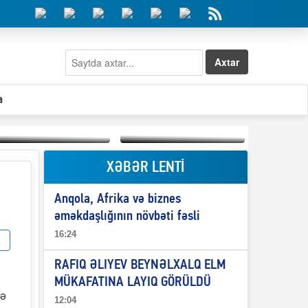
Axtar
a
XƏBƏR LENTİ
Elşad Abdullayevin
erməniləri
Qeyri-səlis məntiq və
maliyyələşdirən oğlu
Anqola, Afrika və biznes
il-nitq” elmimizə
niyə Azərbaycana
ələr verdi?
ekstradisiya olunmur?
əməkdaşlığının növbəti fəsli
16:24
RAFIQ ƏLIYEV BEYNƏLXALQ ELM
MÜKAFATINA LAYIQ GÖRÜLDÜ
də
12:04