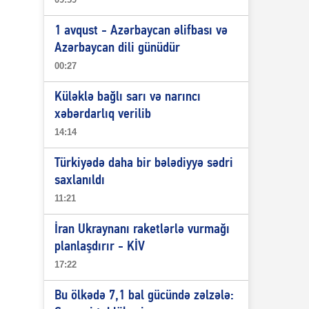
1 avqust - Azərbaycan əlifbası və
Azərbaycan dili günüdür
00:27
Küləklə bağlı sarı və narıncı
xəbərdarlıq verilib
14:14
Türkiyədə daha bir bələdiyyə sədri
saxlanıldı
11:21
İran Ukraynanı raketlərlə vurmağı
planlaşdırır - KİV
17:22
Bu ölkədə 7,1 bal gücündə zəlzələ: