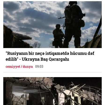
"Rusiyanın bir neçə istiqamətdə hücumu dəf
edilib" - Ukrayna Baş Qərargahı
cemiyyet / dunya
09:03