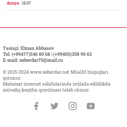
dunya
16:07
Təsisçi: Elman Abbasov
Tel: (+99477)546 80 68 | (+99450)358 99 63
E-mail: xeberdar70@mail.ru
© 2015-2024 www.xeberdar.net Müəllif hüquqları
qorunur.
Məlumat internet səhifələrində istifadə edildikdə
müvafiq keçidin qoyulması tələb olunur.