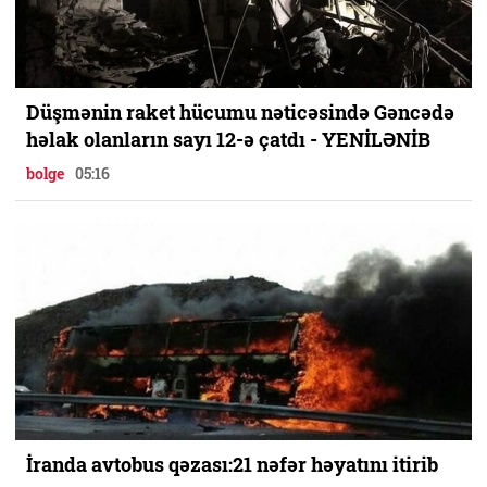
Düşmənin raket hücumu nəticəsində Gəncədə
həlak olanların sayı 12-ə çatdı - YENİLƏNİB
bolge
05:16
İranda avtobus qəzası:21 nəfər həyatını itirib