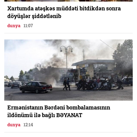
Xartumda atəşkəs müddəti bitdikdən sonra
döyüşlər şiddətlənib
dunya
11:07
Ermənistanın Bərdəni bombalamasının
ildönümü ilə bağlı BƏYANAT
dunya
12:14