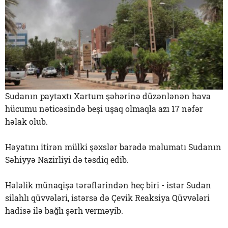
Sudanın paytaxtı Xartum şəhərinə düzənlənən hava
hücumu nəticəsində beşi uşaq olmaqla azı 17 nəfər
həlak olub.
Həyatını itirən mülki şəxslər barədə məlumatı Sudanın
Səhiyyə Nazirliyi də təsdiq edib.
Hələlik münaqişə tərəflərindən heç biri - istər Sudan
silahlı qüvvələri, istərsə də Çevik Reaksiya Qüvvələri
hadisə ilə bağlı şərh verməyib.