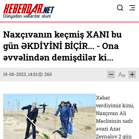
Naxçıvanın keçmiş XANI bu
gün ƏKDİYİNİ BİÇİR... - Ona
əvvəlindən demişdilər ki...
19-06-2023, 14:01
260
Xəbər
verdiyimiz kimi,
Naxçıvan Ali
Məclisinin sədr
əvəzi Azər
Zeynalov 2 gün