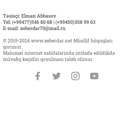
Təsisçi: Elman Abbasov
Tel: (+99477)546 80 68 | (+99450)358 99 63
E-mail: xeberdar70@mail.ru
© 2015-2024 www.xeberdar.net Müəllif hüquqları
qorunur.
Məlumat internet səhifələrində istifadə edildikdə
müvafiq keçidin qoyulması tələb olunur.