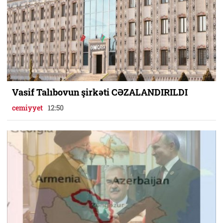
Vasif Talıbovun şirkəti CƏZALANDIRILDI
cemiyyet
12:50