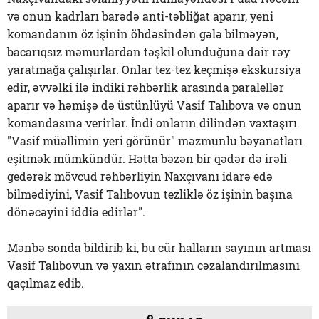
və onun kadrları barədə anti-təbliğat aparır, yeni
komandanın öz işinin öhdəsindən gələ bilməyən,
bacarıqsız məmurlardan təşkil olunduğuna dair rəy
yaratmağa çalışırlar. Onlar tez-tez keçmişə ekskursiya
edir, əvvəlki ilə indiki rəhbərlik arasında paralellər
aparır və həmişə də üstünlüyü Vasif Talıbova və onun
komandasına verirlər. İndi onların dilindən vaxtaşırı
"Vasif müəllimin yeri görünür" məzmunlu bəyanatları
eşitmək mümkündür. Hətta bəzən bir qədər də irəli
gedərək mövcud rəhbərliyin Naxçıvanı idarə edə
bilmədiyini, Vasif Talıbovun tezliklə öz işinin başına
dönəcəyini iddia edirlər".
Mənbə sonda bildirib ki, bu cür halların sayının artması
Vasif Talıbovun və yaxın ətrafının cəzalandırılmasını
qaçılmaz edib.