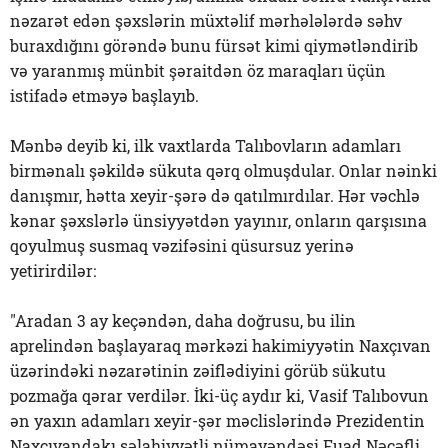
nəzarət edən şəxslərin müxtəlif mərhələlərdə səhv
buraxdığını görəndə bunu fürsət kimi qiymətləndirib
və yaranmış münbit şəraitdən öz maraqları üçün
istifadə etməyə başlayıb.
Mənbə deyib ki, ilk vaxtlarda Talıbovların adamları
birmənalı şəkildə sükuta qərq olmuşdular. Onlar nəinki
danışmır, hətta xeyir-şərə də qatılmırdılar. Hər vəchlə
kənar şəxslərlə ünsiyyətdən yayınır, onların qarşısına
qoyulmuş susmaq vəzifəsini qüsursuz yerinə
yetirirdilər:
"Aradan 3 ay keçəndən, daha doğrusu, bu ilin
aprelindən başlayaraq mərkəzi hakimiyyətin Naxçıvan
üzərindəki nəzarətinin zəiflədiyini görüb sükutu
pozmağa qərar verdilər. İki-üç aydır ki, Vasif Talıbovun
ən yaxın adamları xeyir-şər məclislərində Prezidentin
Naxçıvandakı səlahiyyətli nümayəndəsi Fuad Nəcəfli