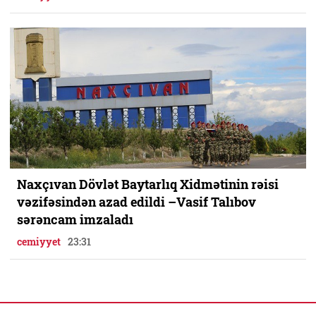
Naxçıvan Dövlət Baytarlıq Xidmətinin rəisi
vəzifəsindən azad edildi –Vasif Talıbov
sərəncam imzaladı
cemiyyet
23:31