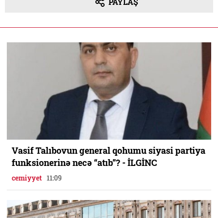
PAYLAŞ
Vasif Talıbovun general qohumu siyasi partiya
funksionerinə necə “atıb”? - İLGİNC
cemiyyet
11:09