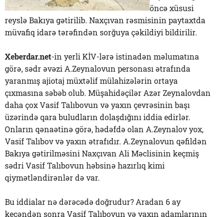
öncə xüsusi
reyslə Bakıya gətirilib. Naxçıvan rəsmisinin paytaxtda
müvafiq idarə tərəfindən sorğuya çəkildiyi bildirilir.
Xeberdar.net
-in yerli KİV-lərə istinadən məlumatına
görə, sədr əvəzi A.Zeynalovun personası ətrafında
yaranmış ajiotaj müxtəlif mülahizələrin ortaya
çıxmasına səbəb olub. Müşahidəçilər Azər Zeynalovdan
daha çox Vasif Talıbovun və yaxın çevrəsinin başı
üzərində qara buludların dolaşdığını iddia edirlər.
Onların qənaətinə görə, hədəfdə olan A.Zeynalov yox,
Vasif Talıbov və yaxın ətrafıdır. A.Zeynalovun qəfildən
Bakıya gətirilməsini Naxçıvan Ali Məclisinin keçmiş
sədri Vasif Talıbovun həbsinə hazırlıq kimi
qiymətləndirənlər də var.
Bu iddialar nə dərəcədə doğrudur? Aradan 6 ay
keçəndən sonra Vasif Talıbovun və yaxın adamlarının