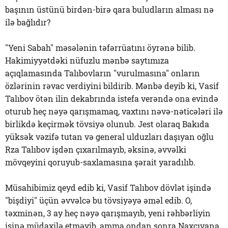
başının üstünü birdən-birə qara buludların alması nə
ilə bağlıdır?
"Yeni Sabah" məsələnin təfərrüatını öyrənə bilib.
Hakimiyyətdəki nüfuzlu mənbə saytımıza
açıqlamasında Talıbovların "vurulmasına" onların
özlərinin rəvac verdiyini bildirib. Mənbə deyib ki, Vasif
Talıbov ötən ilin dekabrında istefa verəndə ona evində
oturub heç nəyə qarışmamaq, vaxtını nəvə-nəticələri ilə
birlikdə keçirmək tövsiyə olunub. Jest olaraq Bakıda
yüksək vəzifə tutan və general ulduzları daşıyan oğlu
Rza Talıbov işdən çıxarılmayıb, əksinə, əvvəlki
mövqeyini qoruyub-saxlamasına şərait yaradılıb.
Müsahibimiz qeyd edib ki, Vasif Talıbov dövlət işində
"bişdiyi" üçün əvvəlcə bu tövsiyəyə əməl edib. O,
təxminən, 3 ay heç nəyə qarışmayıb, yeni rəhbərliyin
işinə müdaxilə etməyib, amma ondan sonra Naxçıvana