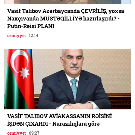
Vasif Talıbov Azərbaycanda ÇEVRİLİŞ, yoxsa
Naxçıvanda MÜSTƏQİLLİYƏ hazırlaşırdı? -
Putin-Rəisi PLANI
cemiyyet
12:14
VASİF TALIBOV AVİAKASSANIN RƏİSİNİ
İŞDƏN ÇIXARDI - Narazılıqlara görə
cemiyyet
09:27