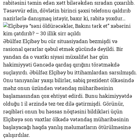
rabitəsini təmin edən xətt bilərəkdən sıradan çıxarılıb.
Təsəvvür edin, dövlətin birinci şəxsi telefonu qaldırıb
nazirlərlə danışmaq istəyir, baxır ki, rabitə yoxdur…
Əbülfəz Elçibəy bu cür situasiyadan bezmişdi və
rasional qərarlar qəbul etmək gücündə deyildi. Bir
yandan da o vaxtkı siyasi müxalifət hər gün
hakimiyyəti Gəncədə qardaş qırığını törətməkdə
suçlayırdı. Əbülfəz Elçibəy bu ittihamlardan sarsılmışdı.
Onu tanıyanlar yaxşı bilirlər, sabiq prezident ölkəsində
məhz onun üzündən vətəndaş müharibəsinin
başlamasından çox ehtiyat edirdi. Bunu hakimiyyətdə
olduğu 1 il ərzində tez-tez dilə gətirmişdi. Görünür,
rəqibləri onun bu həssas nöqtəsini bildikləri üçün
Elçibəyə son vaxtlar ölkədə vətəndaş müharibəsinin
başlayacağı haqda yanlış məlumatların ötürülməsinə
çalışırdılar.