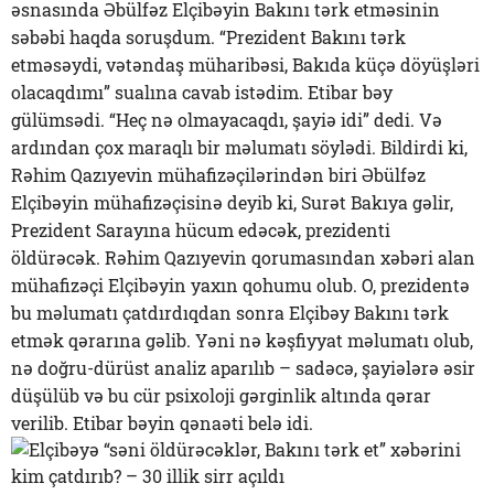
əsnasında Əbülfəz Elçibəyin Bakını tərk etməsinin
səbəbi haqda soruşdum. “Prezident Bakını tərk
etməsəydi, vətəndaş müharibəsi, Bakıda küçə döyüşləri
olacaqdımı” sualına cavab istədim. Etibar bəy
gülümsədi. “Heç nə olmayacaqdı, şayiə idi” dedi. Və
ardından çox maraqlı bir məlumatı söylədi. Bildirdi ki,
Rəhim Qazıyevin mühafizəçilərindən biri Əbülfəz
Elçibəyin mühafizəçisinə deyib ki, Surət Bakıya gəlir,
Prezident Sarayına hücum edəcək, prezidenti
öldürəcək. Rəhim Qazıyevin qorumasından xəbəri alan
mühafizəçi Elçibəyin yaxın qohumu olub. O, prezidentə
bu məlumatı çatdırdıqdan sonra Elçibəy Bakını tərk
etmək qərarına gəlib. Yəni nə kəşfiyyat məlumatı olub,
nə doğru-dürüst analiz aparılıb – sadəcə, şayiələrə əsir
düşülüb və bu cür psixoloji gərginlik altında qərar
verilib. Etibar bəyin qənaəti belə idi.