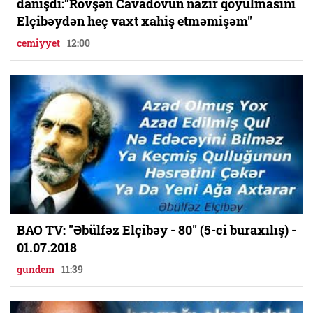
danışdı:“Rövşən Cavadovun nazir qoyulmasını
Elçibəydən heç vaxt xahiş etməmişəm"
cemiyyet
12:00
BAO TV: "Əbülfəz Elçibəy - 80" (5-ci buraxılış) -
01.07.2018
gundem
11:39