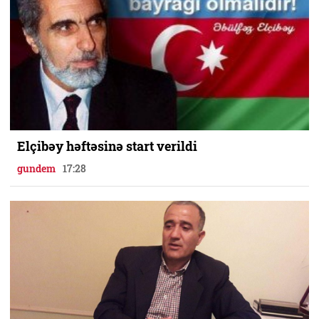
Elçibəy həftəsinə start verildi
gundem
17:28