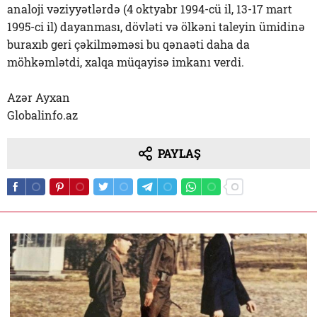
analoji vəziyyətlərdə (4 oktyabr 1994-cü il, 13-17 mart
1995-ci il) dayanması, dövləti və ölkəni taleyin ümidinə
buraxıb geri çəkilməməsi bu qənaəti daha da
möhkəmlətdi, xalqa müqayisə imkanı verdi.
Azər Ayxan
Globalinfo.az
PAYLAŞ