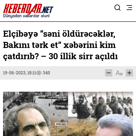
Elçibəyə “səni öldürəcəklər,
Bakını tərk et” xəbərini kim
çatdırıb? – 30 illik sirr açıldı
19-06-2023, 18:11
340