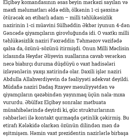
Elçibəy komandasının əsas beyin mərkəzi sayılan və
məxfi məlumatları əldə edib, ölkənin 1-ci şəxsinə
ötürəcək ən etibarlı adam – milli təhlükəsizlik
nazirinin 1-ci müavini Sülhəddin Əkbər iyunun 4-dən
Gəncədə qiyamçıların girovluğunda idi. O vaxtkı milli
təhlükəsizlik naziri Fəxrəddin Təhməzov vəzifədə
qalsa da, özünü-sözünü itirmişdi. Onun Milli Məclisin
iclasında Heydər Əliyevin suallarına cavab verərkən
necə biabırçı duruma düşdüyü o vaxt hadisələri
izləyənlərin yaxşı xatirində olar. Daxili işlər naziri
Abdulla Allahverdiyevin də fəaliyyəti adekvat deyildi.
Müdafiə naziri Dadaş Rzayev məsuliyyətdən və
qiyamçıların qəzəbindən yayınmaq üçün nala-mıxa
vururdu. Əbülfəz Elçibəy sonralar mətbuata
müsahibələrində deyirdi ki, güc strukturlarının
rəhbərləri ilə kontakt qurmaqda çətinlik çəkirmiş. Bu
etirafı Kələkidə olarkən özünün dilindən mən də
eşitmişəm. Həmin vaxt prezidentin nazirlərlə birbaşa