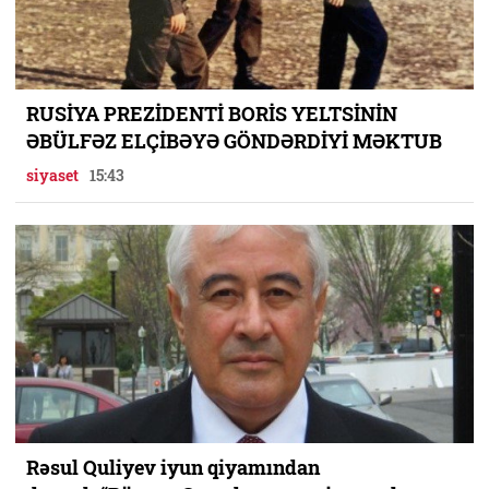
RUSİYA PREZİDENTİ BORİS YELTSİNİN
ƏBÜLFƏZ ELÇİBƏYƏ GÖNDƏRDİYİ MƏKTUB
siyaset
15:43
Rəsul Quliyev iyun qiyamından