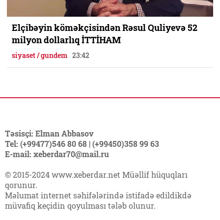
Elçibəyin köməkçisindən Rəsul Quliyevə 52
milyon dollarlıq İTTİHAM
siyaset / gundem
23:42
Təsisçi: Elman Abbasov
Tel: (+99477)546 80 68 | (+99450)358 99 63
E-mail: xeberdar70@mail.ru
© 2015-2024 www.xeberdar.net Müəllif hüquqları
qorunur.
Məlumat internet səhifələrində istifadə edildikdə
müvafiq keçidin qoyulması tələb olunur.