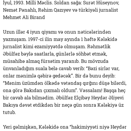
İyul, 1993. Milli Məclis. Soldan sağa: Surət Hüseynov,
Nemət Pənahlı, Rəhim Qazıyev və türkiyəli jurnalist
Mehmet Ali Birand
Uzun illər 4 iyun qiyamı və onun nəticələrindən
yazmışam. 1997-ci ilin may ayında 1 həftə Kələkidə
jurnalist kimi ezamiyyətdə olmuşam. Rəhmətlik
Əbülfəz bəylə saatlarla, günlərlə söhbət etmək,
müsahibə almaq fürsətim yaranıb. Bu mövzuda
ünvanladığım suala belə cavab verib: “Bəzi sirlər var,
onlar mənimlə qəbirə gedəcək”. Bir də bunu deyib:
“Mənim üzümdən ölkədə vətəndaş qırğını düşə bilərdi,
ona görə Bakıdan çıxmalı oldum”. Vəssalam! Başqa heç
bir cavab ala bilmədim. Əbülfəz Elçibəy Heydər Əliyevi
Bakıya dəvət etdikdən bir neçə gün sonra Kələkiyə üz
tutub.
Yeri gəlmişkən, Kələkidə ona “hakimiyyəti niyə Heydər