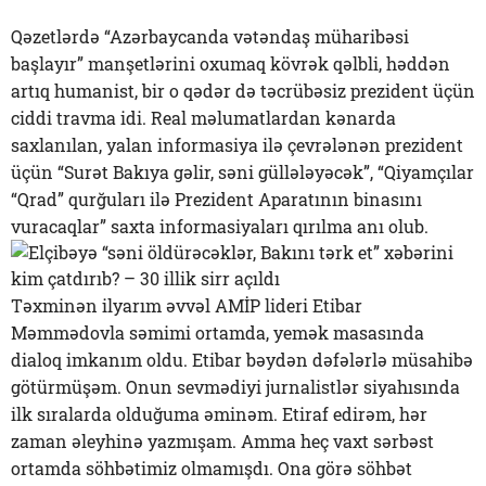
Qəzetlərdə “Azərbaycanda vətəndaş müharibəsi
başlayır” manşetlərini oxumaq kövrək qəlbli, həddən
artıq humanist, bir o qədər də təcrübəsiz prezident üçün
ciddi travma idi. Real məlumatlardan kənarda
saxlanılan, yalan informasiya ilə çevrələnən prezident
üçün “Surət Bakıya gəlir, səni güllələyəcək”, “Qiyamçılar
“Qrad” qurğuları ilə Prezident Aparatının binasını
vuracaqlar” saxta informasiyaları qırılma anı olub.
Təxminən ilyarım əvvəl AMİP lideri Etibar
Məmmədovla səmimi ortamda, yemək masasında
dialoq imkanım oldu. Etibar bəydən dəfələrlə müsahibə
götürmüşəm. Onun sevmədiyi jurnalistlər siyahısında
ilk sıralarda olduğuma əminəm. Etiraf edirəm, hər
zaman əleyhinə yazmışam. Amma heç vaxt sərbəst
ortamda söhbətimiz olmamışdı. Ona görə söhbət