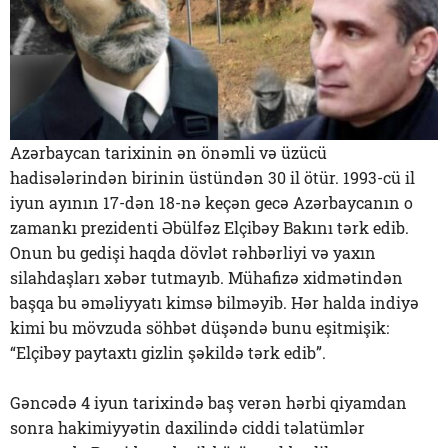
Azərbaycan tarixinin ən önəmli və üzücü
hadisələrindən birinin üstündən 30 il ötür. 1993-cü il
iyun ayının 17-dən 18-nə keçən gecə Azərbaycanın o
zamankı prezidenti Əbülfəz Elçibəy Bakını tərk edib.
Onun bu gedişi haqda dövlət rəhbərliyi və yaxın
silahdaşları xəbər tutmayıb. Mühafizə xidmətindən
başqa bu əməliyyatı kimsə bilməyib. Hər halda indiyə
kimi bu mövzuda söhbət düşəndə bunu eşitmişik:
“Elçibəy paytaxtı gizlin şəkildə tərk edib”.
Gəncədə 4 iyun tarixində baş verən hərbi qiyamdan
sonra hakimiyyətin daxilində ciddi təlatümlər