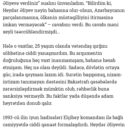
Əliyevə verdiniz” sualını ünvanladım. “Bilirdim ki,
Heydər Əliyev nəyin bahasına olur-olsun, Azərbaycanın
parçalanmasına, ölkənin müstəqilliyini itirməsinə
imkan verməyəcək” – cavabını verdi. Bu cavabı məni
xeyli təəccübləndirmişdi…
Hələ o vaxtlar, 25 yaşım olanda vətəndaş qırğını
söhbətinə ciddi yanaşmırdım. Bu arqumentin
doğruluğuna heç vaxt inanmamışam, bəhanə hesab
etmişəm. Heç nə olası deyildi. Sadəcə, dövlətin ortaya
güc, iradə qoyması lazım idi. Surətin başıpozuq, nizam-
intizam tanımayan dəstəsini Bakıətrafı qəsəbələrdə
zərərsizləşdirmək mümkün olub, rəhbərlik buna
sanksiya verməyib. Bu faktlar yada düşəndə adam
heyrətdən donub qalır.
1993-cü ilin iyun hadisələri Elçibəy komandası ilə bağlı
cəmiyyətdə ciddi qənaət formalaşdırdı. Heydər Əliyevin