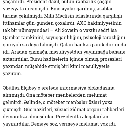
yaşanırdı. Prezident daxil, bütün rəhbərlik çaşqın
vəziyyətə düşmüşdü. Emosiyalar gərilmiş, əsəblər
tarıma çəkilmişdi. Milli Məclisin iclaslarında qarşılıqlı
ittihamlar gün-gündən çoxalırdı. AXC hakimiyyətinin
tək bir nümayəndəsi – Ali Sovetin o vaxtkı sədri İsa
Qəmbər təmkinini, soyuqqanlılığını, psixoloji tarazlığını
qoruyub saxlaya bilmişdi. Qalan hər kəs panik durumda
idi. Aradan çıxmağa, məsuliyyətdən yayınmağa bəhanə
axtarırdılar. Bunu hadisələrin içində olmuş, prosesləri
yaxından müşahidə etmiş biri kimi məsuliyyətlə
yazıram.
Əbülfəz Elçibəy o ərəfədə informasiya blokadasına
alınmışdı. Ona mötəbər mənbələrdən məlumat
gəlmirdi. Əslində, o mötəbər mənbələr özləri yoxa
çıxmışdı. Güc nazirləri, xüsusi xidmət orqanı rəhbərləri
demoralizə olmuşdular. Prezidentlə əlaqələrdən
yayınırdılar. Deməyə söz, verməyə məlumat yox idi.