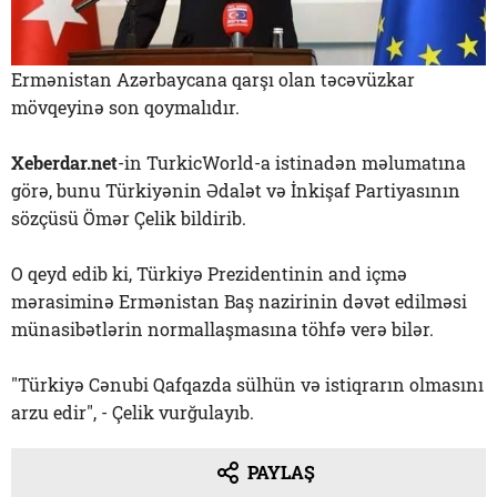
Ermənistan Azərbaycana qarşı olan təcəvüzkar
mövqeyinə son qoymalıdır.
Xeberdar.net
-in TurkicWorld-a istinadən məlumatına
görə, bunu Türkiyənin Ədalət və İnkişaf Partiyasının
sözçüsü Ömər Çelik bildirib.
O qeyd edib ki, Türkiyə Prezidentinin and içmə
mərasiminə Ermənistan Baş nazirinin dəvət edilməsi
münasibətlərin normallaşmasına töhfə verə bilər.
"Türkiyə Cənubi Qafqazda sülhün və istiqrarın olmasını
arzu edir", - Çelik vurğulayıb.
PAYLAŞ