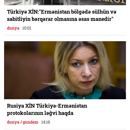
Türkiyə XİN:"Ermənistan bölgədə sülhün və
sabitliyin bərqərar olmasına əsas manedir"
dunya
10:01
Rusiya XİN Türkiyə-Ermənistan
protokolarının ləğvi haqda
dunya / gundem
14:16