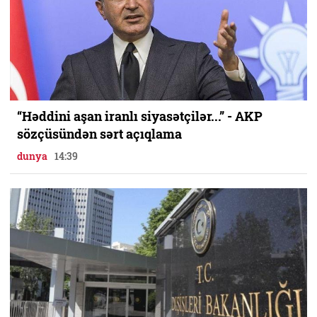
“Həddini aşan iranlı siyasətçilər...” - AKP
sözçüsündən sərt açıqlama
dunya
14:39