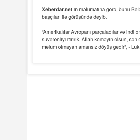
Xeberdar.net
-in məlumatına görə, bunu Bel
başçıları ilə görüşündə deyib.
“Amerikalılar Avropanı parçaladılar və indi o
suverenliyi itiririk. Allah köməyin olsun, sə
məlum olmayan amansız döyüş gedir”, - Luka