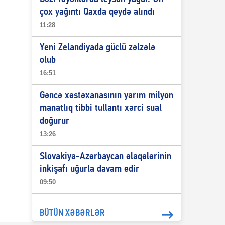
çox yağıntı Qaxda qeydə alındı
11:28
Yeni Zelandiyada güclü zəlzələ
olub
16:51
Gəncə xəstəxanasının yarım milyon
manatlıq tibbi tullantı xərci sual
doğurur
13:26
Slovakiya-Azərbaycan əlaqələrinin
inkişafı uğurla davam edir
09:50
BÜTÜN XƏBƏRLƏR