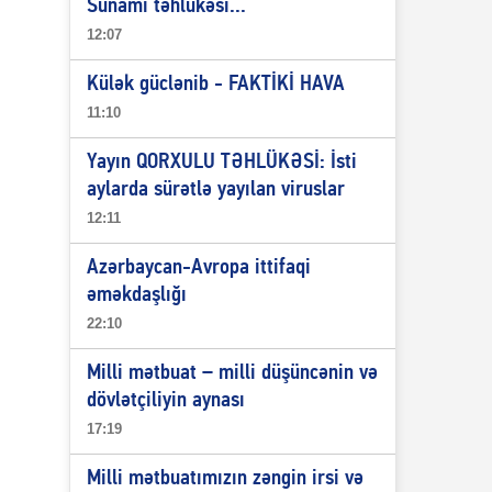
Sunami təhlükəsi...
12:07
Külək güclənib - FAKTİKİ HAVA
11:10
Yayın QORXULU TƏHLÜKƏSİ: İsti
aylarda sürətlə yayılan viruslar
12:11
Azərbaycan-Avropa ittifaqi
əməkdaşlığı
22:10
Milli mətbuat – milli düşüncənin və
dövlətçiliyin aynası
17:19
Milli mətbuatımızın zəngin irsi və