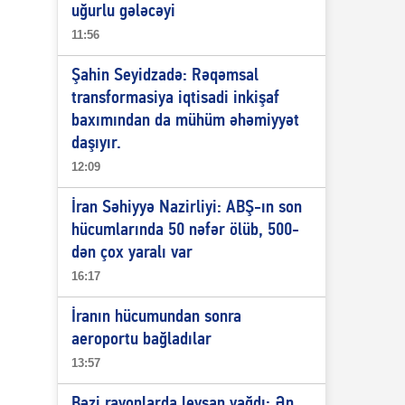
uğurlu gələcəyi
11:56
Şahin Seyidzadə: Rəqəmsal
transformasiya iqtisadi inkişaf
baxımından da mühüm əhəmiyyət
daşıyır.
12:09
İran Səhiyyə Nazirliyi: ABŞ-ın son
hücumlarında 50 nəfər ölüb, 500-
dən çox yaralı var
16:17
İranın hücumundan sonra
aeroportu bağladılar
13:57
Bəzi rayonlarda leysan yağdı: Ən