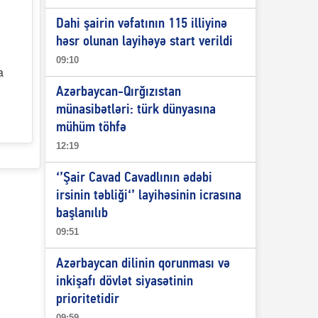
Dahi şairin vəfatının 115 illiyinə
həsr olunan layihəyə start verildi
09:10
a
Azərbaycan-Qırğızıstan
münasibətləri: türk dünyasına
mühüm töhfə
12:19
‘’Şair Cavad Cavadlının ədəbi
irsinin təbliği‘’ layihəsinin icrasına
başlanılıb
09:51
Azərbaycan dilinin qorunması və
inkişafı dövlət siyasətinin
prioritetidir
09:59