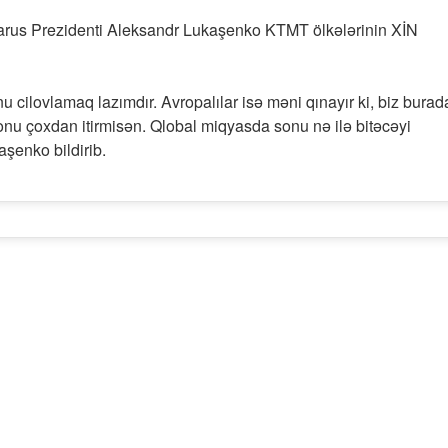
arus Prezidenti Aleksandr Lukaşenko KTMT ölkələrinin XİN
nu cilovlamaq lazımdır. Avropalılar isə məni qınayır ki, biz burad
n onu çoxdan itirmisən. Qlobal miqyasda sonu nə ilə bitəcəyi
şenko bildirib.