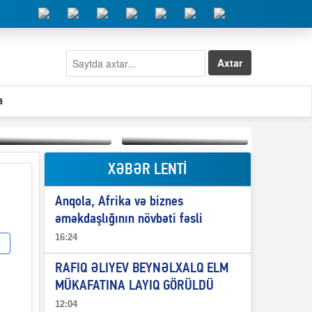
Axtar
a
XƏBƏR LENTİ
Elşad Abdullayevin
erməniləri
Qeyri-səlis məntiq və
maliyyələşdirən oğlu
Anqola, Afrika və biznes
il-nitq” elmimizə
niyə Azərbaycana
ələr verdi?
ekstradisiya olunmur?
əməkdaşlığının növbəti fəsli
16:24
RAFIQ ƏLIYEV BEYNƏLXALQ ELM
MÜKAFATINA LAYIQ GÖRÜLDÜ
12:04