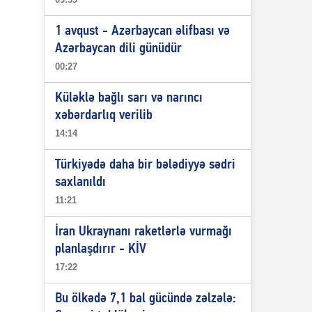
1 avqust - Azərbaycan əlifbası və
Azərbaycan dili günüdür
00:27
Küləklə bağlı sarı və narıncı
xəbərdarlıq verilib
14:14
Türkiyədə daha bir bələdiyyə sədri
saxlanıldı
11:21
İran Ukraynanı raketlərlə vurmağı
planlaşdırır - KİV
17:22
Bu ölkədə 7,1 bal gücündə zəlzələ: