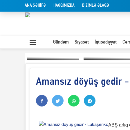
ANA SƏHİFƏ
HAQQIMIZDA
BİZİMLƏ ƏLAQƏ
Gündəm
Siyasət
İqtisadiyyat
Cəm
Amansız döyüş gedir 
Yaxın Şərqdəki
müharibənin qısa
Olduğu kimi görünən
təhlili
insan
ABŞ artıq