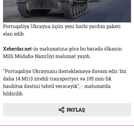
Portuqaliya Ukrayna üçün yeni hərbi yardım paketi
elan edib.
Xeberdar.net
-in məlumatına görə bu barədə ölkənin
Milli Müdafiə Nazirliyi məlumat yayıb.
"Portuqaliya Ukraynanı dəstəkləməyə davam edir: biz
daha 14 M113 zirehli transportyor və 105 mm-lik
haubitsa dəstini təhvil verəcəyik", - məlumatda
bildirilib.
PAYLAŞ