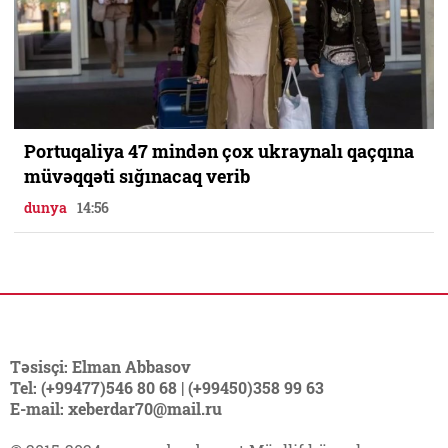
Portuqaliya 47 mindən çox ukraynalı qaçqına
müvəqqəti sığınacaq verib
dunya
14:56
Təsisçi: Elman Abbasov
Tel: (+99477)546 80 68 | (+99450)358 99 63
E-mail: xeberdar70@mail.ru