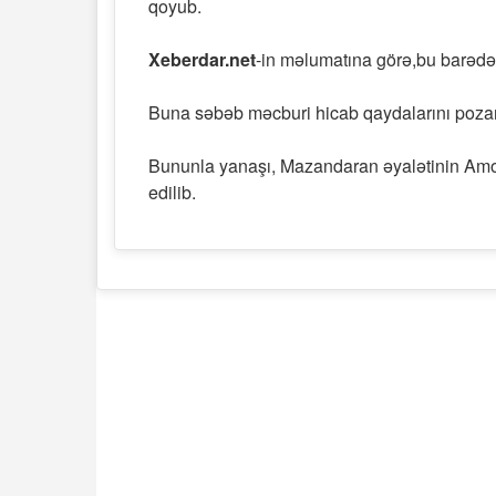
qoyub.
Xeberdar.net
-in məlumatına görə,bu barədə
Buna səbəb məcburi hicab qaydalarını pozan 
Bununla yanaşı, Mazandaran əyalətinin Amol 
edilib.