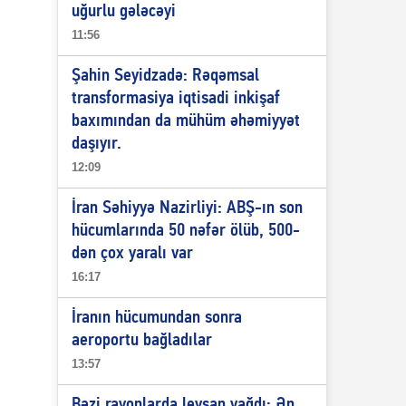
uğurlu gələcəyi
11:56
Şahin Seyidzadə: Rəqəmsal
transformasiya iqtisadi inkişaf
baxımından da mühüm əhəmiyyət
daşıyır.
12:09
İran Səhiyyə Nazirliyi: ABŞ-ın son
hücumlarında 50 nəfər ölüb, 500-
dən çox yaralı var
16:17
İranın hücumundan sonra
aeroportu bağladılar
13:57
Bəzi rayonlarda leysan yağdı: Ən