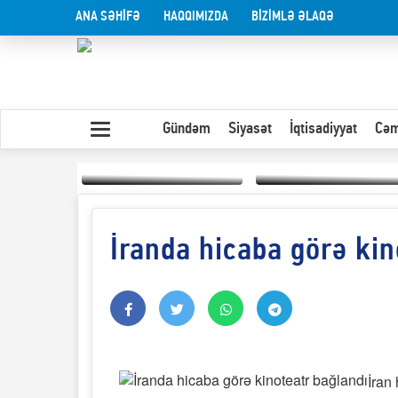
ANA SƏHİFƏ
HAQQIMIZDA
BİZİMLƏ ƏLAQƏ
Gündəm
Siyasət
İqtisadiyyat
Cəm
İranda hicaba görə kin
Yaxın Şərqdəki
müharibənin qısa
Olduğu kimi görünən
təhlili
insan
İran