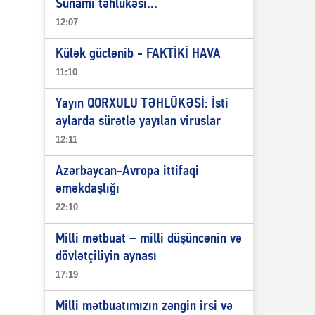
Sunami təhlükəsi...
12:07
Külək güclənib - FAKTİKİ HAVA
11:10
Yayın QORXULU TƏHLÜKƏSİ: İsti
aylarda sürətlə yayılan viruslar
12:11
Azərbaycan-Avropa ittifaqi
əməkdaşlığı
22:10
Milli mətbuat – milli düşüncənin və
dövlətçiliyin aynası
17:19
Milli mətbuatımızın zəngin irsi və