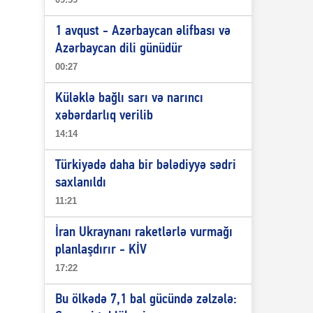
1 avqust - Azərbaycan əlifbası və
Azərbaycan dili günüdür
00:27
Küləklə bağlı sarı və narıncı
xəbərdarlıq verilib
14:14
Türkiyədə daha bir bələdiyyə sədri
saxlanıldı
11:21
İran Ukraynanı raketlərlə vurmağı
planlaşdırır - KİV
17:22
Bu ölkədə 7,1 bal gücündə zəlzələ: