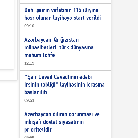
Dahi şairin vəfatının 115 illiyinə
həsr olunan layihəyə start verildi
09:10
Azərbaycan-Qırğızıstan
münasibətləri: türk dünyasına
mühüm töhfə
12:19
‘’Şair Cavad Cavadlının ədəbi
irsinin təbliği‘’ layihəsinin icrasına
başlanılıb
09:51
Azərbaycan dilinin qorunması və
inkişafı dövlət siyasətinin
prioritetidir
09:59