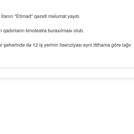
 İranın "Etimad" qəzeti məlumat yayıb.
qadınların kinoteatra buraxılması olub.
şəhərində də 12 iş yerinin lisenziyası eyni ittihama görə ləğv