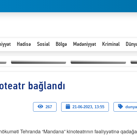
iyyət
Hadisə
Sosial
Bölgə
Mədəniyyət
Kriminal
Düny
Hər an ən çətin savaşa
oteatr bağlandı
Paytaxta giriş vizası —
hazır olmalıyıq-
“
"Xoş gəldin, cibində
ZƏLİMXAN
d
pul varsa.”
MƏMMƏDLİ YAZIR
n
267
21-06-2023, 13:55
dunya
 hökuməti Tehranda “Mandana” kinoteatrının fəaliyyətinə qadağa