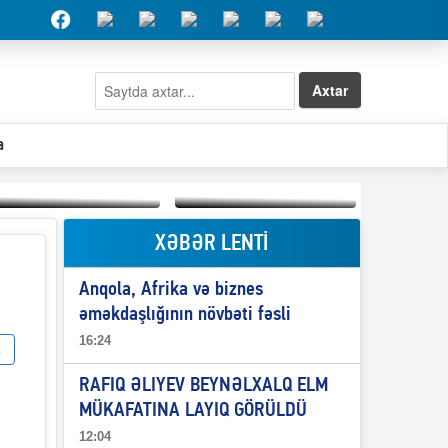
Axtar
a
XƏBƏR LENTİ
Elşad Abdullayevin
erməniləri
Qeyri-səlis məntiq və
maliyyələşdirən oğlu
Anqola, Afrika və biznes
il-nitq” elmimizə
niyə Azərbaycana
ələr verdi?
ekstradisiya olunmur?
əməkdaşlığının növbəti fəsli
16:24
RAFIQ ƏLIYEV BEYNƏLXALQ ELM
MÜKAFATINA LAYIQ GÖRÜLDÜ
12:04