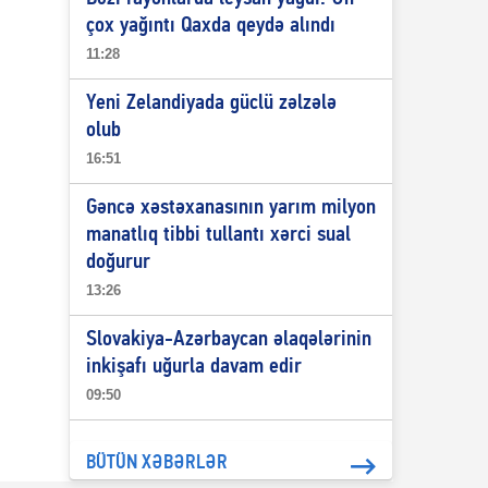
çox yağıntı Qaxda qeydə alındı
11:28
Yeni Zelandiyada güclü zəlzələ
olub
16:51
Gəncə xəstəxanasının yarım milyon
manatlıq tibbi tullantı xərci sual
doğurur
13:26
Slovakiya-Azərbaycan əlaqələrinin
inkişafı uğurla davam edir
09:50
BÜTÜN XƏBƏRLƏR