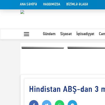
ANA SƏHİFƏ
HAQQIMIZDA
BİZİMLƏ ƏLAQƏ
Gündəm
Siyasət
İqtisadiyyat
Cəm
Yaxın Şərqdəki
müharibənin qısa
Olduğu kimi görünən
təhlili
insan
Hindistan ABŞ-dan 3 m