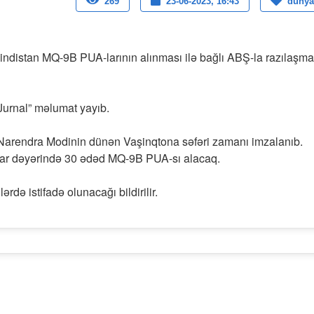
269
23-06-2023, 16:43
dunya
indistan MQ-9B PUA-larının alınması ilə bağlı ABŞ-la razılaşma
 Jurnal” məlumat yayıb.
Narendra Modinin dünən Vaşinqtona səfəri zamanı imzalanıb.
lar dəyərində 30 ədəd MQ-9B PUA-sı alacaq.
də istifadə olunacağı bildirilir.