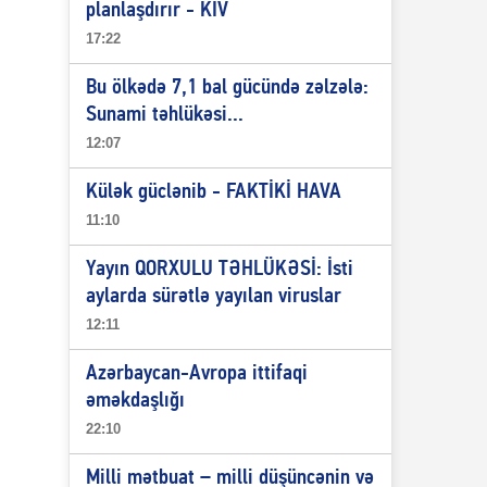
planlaşdırır - KİV
17:22
Bu ölkədə 7,1 bal gücündə zəlzələ:
Sunami təhlükəsi...
12:07
Külək güclənib - FAKTİKİ HAVA
11:10
Yayın QORXULU TƏHLÜKƏSİ: İsti
aylarda sürətlə yayılan viruslar
12:11
Azərbaycan-Avropa ittifaqi
əməkdaşlığı
22:10
Milli mətbuat – milli düşüncənin və