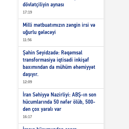
dövlətçiliyin aynası
17:19
Milli mətbuatımızın zəngin irsi və
uğurlu gələcəyi
11:56
Şahin Seyidzadə: Rəqəmsal
transformasiya iqtisadi inkişaf
baxımından da mühüm əhəmiyyət
daşıyır.
12:09
İran Səhiyyə Nazirliyi: ABŞ-ın son
hücumlarında 50 nəfər ölüb, 500-
dən çox yaralı var
16:17