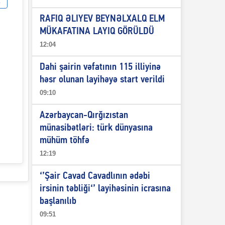
RAFIQ ƏLIYEV BEYNƏLXALQ ELM
MÜKAFATINA LAYIQ GÖRÜLDÜ
12:04
Dahi şairin vəfatının 115 illiyinə
həsr olunan layihəyə start verildi
09:10
Azərbaycan-Qırğızıstan
münasibətləri: türk dünyasına
mühüm töhfə
12:19
‘’Şair Cavad Cavadlının ədəbi
irsinin təbliği‘’ layihəsinin icrasına
başlanılıb
09:51