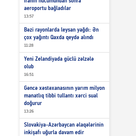
İranın hücumundan sonra
aeroportu bağladılar
13:57
Bəzi rayonlarda leysan yağdı: Ən
çox yağıntı Qaxda qeydə alındı
11:28
Yeni Zelandiyada güclü zəlzələ
olub
16:51
Gəncə xəstəxanasının yarım milyon
manatlıq tibbi tullantı xərci sual
doğurur
13:26
Slovakiya-Azərbaycan əlaqələrinin
inkişafı uğurla davam edir