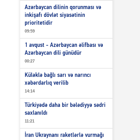
Azərbaycan dilinin qorunması və
inkişafı dövlət siyasətinin
prioritetidir
09:59
1 avqust - Azərbaycan əlifbası və
Azərbaycan dili günüdür
00:27
Küləklə bağlı sarı və narıncı
xəbərdarlıq verilib
14:14
Türkiyədə daha bir bələdiyyə sədri
saxlanıldı
11:21
İran Ukraynanı raketlərlə vurmağı