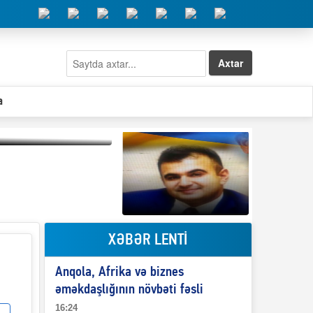
Axtar
a
Qeyri-səlis məntiq və
il-nitq” elmimizə
ələr verdi?
XƏBƏR LENTİ
Elşad Abdullayevin
erməniləri
maliyyələşdirən oğlu
Anqola, Afrika və biznes
niyə Azərbaycana
ekstradisiya olunmur?
əməkdaşlığının növbəti fəsli
16:24