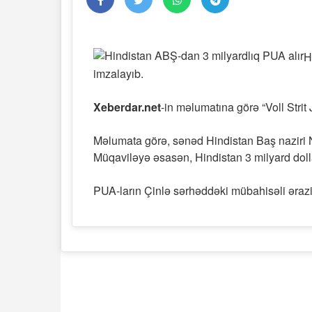
H
imzalayıb.
Xeberdar.net
-in məlumatına görə “Voll Strit
Məlumata görə, sənəd Hindistan Baş naziri 
Müqaviləyə əsasən, Hindistan 3 milyard dol
PUA-ların Çinlə sərhəddəki mübahisəli ərazilər