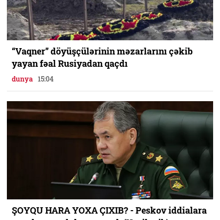
“Vaqner” döyüşçülərinin məzarlarını çəkib
yayan fəal Rusiyadan qaçdı
dunya
15:04
ŞOYQU HARA YOXA ÇIXIB? - Peskov iddialara