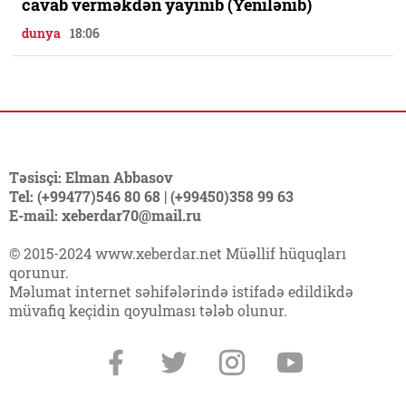
cavab verməkdən yayınıb (Yenilənib)
dunya
18:06
Təsisçi: Elman Abbasov
Tel: (+99477)546 80 68 | (+99450)358 99 63
E-mail: xeberdar70@mail.ru
© 2015-2024 www.xeberdar.net Müəllif hüquqları
qorunur.
Məlumat internet səhifələrində istifadə edildikdə
müvafiq keçidin qoyulması tələb olunur.