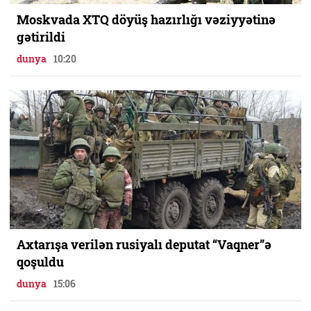
Moskvada XTQ döyüş hazırlığı vəziyyətinə
gətirildi
dunya
10:20
Axtarışa verilən rusiyalı deputat “Vaqner”ə
qoşuldu
dunya
15:06