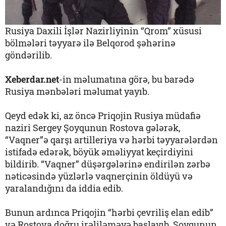
Rusiya Daxili İşlər Nazirliyinin “Qrom” xüsusi
bölmələri təyyarə ilə Belqorod şəhərinə
göndərilib.
Xeberdar.net
-in məlumatına görə, bu barədə
Rusiya mənbələri məlumat yayıb.
Qeyd edək ki, az öncə Priqojin Rusiya müdafiə
naziri Sergey Şoyqunun Rostova gələrək,
“Vaqner”ə qarşı artilleriya və hərbi təyyarələrdən
istifadə edərək, böyük əməliyyat keçirdiyini
bildirib. “Vaqner” düşərgələrinə endirilən zərbə
nəticəsində yüzlərlə vaqnerçinin öldüyü və
yaralandığını da iddia edib.
Bunun ardınca Priqojin “hərbi çevriliş elan edib”
və Rostova doğru irəliləməyə başlayıb. Şoyqunun