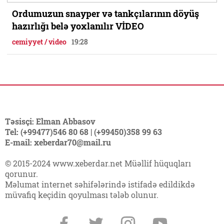
Ordumuzun snayper və tankçılarının döyüş
hazırlığı belə yoxlanılır VİDEO
cemiyyet / video
19:28
Təsisçi: Elman Abbasov
Tel: (+99477)546 80 68 | (+99450)358 99 63
E-mail: xeberdar70@mail.ru
© 2015-2024 www.xeberdar.net Müəllif hüquqları
qorunur.
Məlumat internet səhifələrində istifadə edildikdə
müvafiq keçidin qoyulması tələb olunur.