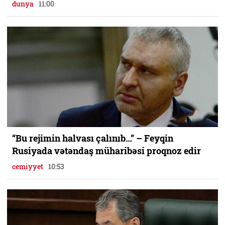
dunya
11:00
“Bu rejimin halvası çalınıb…” – Feyqin
Rusiyada vətəndaş müharibəsi proqnoz edir
cemiyyet
10:53