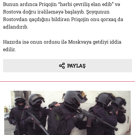
Bunun ardınca Priqojin “hərbi çevriliş elan edib” və
Rostova doğru irəliləməyə başlayıb. Şoyqunun
Rostovdan qaçdığını bildirən Priqojin onu qorxaq da
adlandırıb.
Hazırda isə onun ordusu ilə Moskvaya getdiyi iddia
edilir.
PAYLAŞ