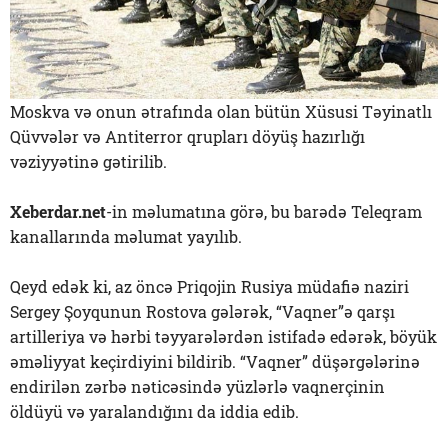
Moskva və onun ətrafında olan bütün Xüsusi Təyinatlı
Qüvvələr və Antiterror qrupları döyüş hazırlığı
vəziyyətinə gətirilib.
Xeberdar.net
-in məlumatına görə, bu barədə Teleqram
kanallarında məlumat yayılıb.
Qeyd edək ki, az öncə Priqojin Rusiya müdafiə naziri
Sergey Şoyqunun Rostova gələrək, “Vaqner”ə qarşı
artilleriya və hərbi təyyarələrdən istifadə edərək, böyük
əməliyyat keçirdiyini bildirib. “Vaqner” düşərgələrinə
endirilən zərbə nəticəsində yüzlərlə vaqnerçinin
öldüyü və yaralandığını da iddia edib.