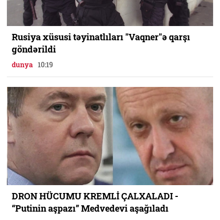
Rusiya xüsusi təyinatlıları "Vaqner"ə qarşı
göndərildi
dunya
10:19
DRON HÜCUMU KREMLİ ÇALXALADI -
“Putinin aşpazı” Medvedevi aşağıladı