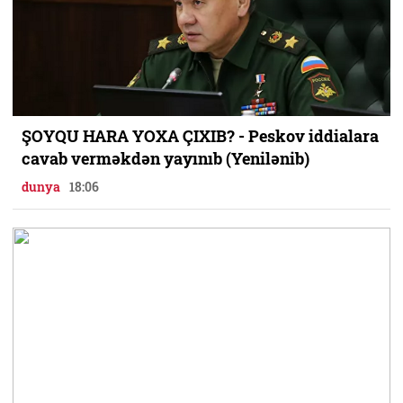
ŞOYQU HARA YOXA ÇIXIB? - Peskov iddialara
cavab verməkdən yayınıb (Yenilənib)
dunya
18:06