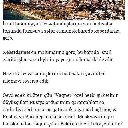
İsrail hakimiyyəti öz vətəndaşlarına son hadisələr
fonunda Rusiyaya səfər etməmək barədə xəbərdarlıq
edib.
Xeberdar.net
-in məlumatına görə, bu barədə İsrail
Xarici İşlər Nazirliyinin yaydığı məlumatda deyilir.
Nazirlik öz vətəndaşlarına hadisələri yaxından
izləməyi tövsiyə edib.
Qeyd edək ki, ötən gün "Vaqner" özəl hərbi şirkətinin
döyüşçüləri Rusiya ordusunun qərargahlarına
endirdiyi zərbəni əsas gətirərək, qiyama başlamış və
Rostov və Voroneji ələ keçirmişdi. Moskvaya doğru
hərəkət edən vaqnerçiləri Belarus lideri Lukaşenkonun