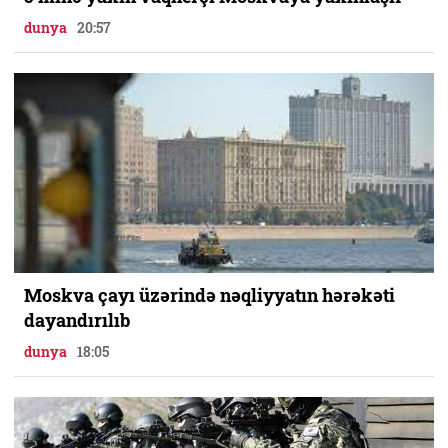
dunya
20:57
Moskva çayı üzərində nəqliyyatın hərəkəti
dayandırılıb
dunya
18:05