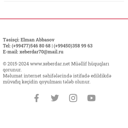
Təsisçi: Elman Abbasov
Tel: (+99477)546 80 68 | (+99450)358 99 63
E-mail: xeberdar70@mail.ru
© 2015-2024 www.xeberdar.net Müəllif hüquqları
qorunur.
Məlumat internet səhifələrində istifadə edildikdə
müvafiq keçidin qoyulması tələb olunur.