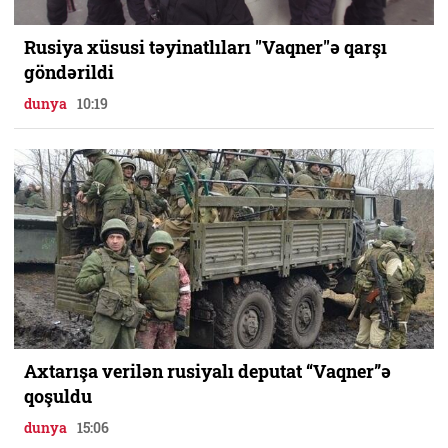
Rusiya xüsusi təyinatlıları "Vaqner"ə qarşı
göndərildi
dunya
10:19
Axtarışa verilən rusiyalı deputat “Vaqner”ə
qoşuldu
dunya
15:06