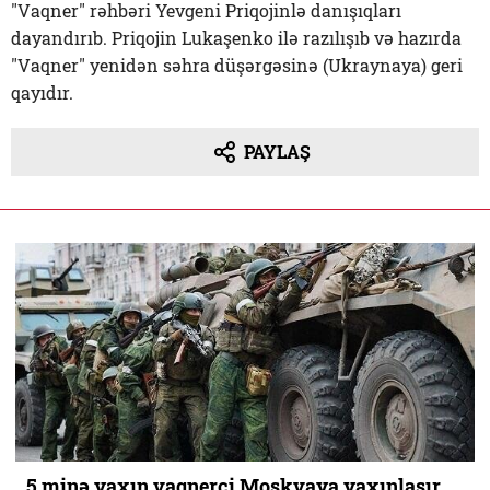
"Vaqner" rəhbəri Yevgeni Priqojinlə danışıqları
dayandırıb. Priqojin Lukaşenko ilə razılışıb və hazırda
"Vaqner" yenidən səhra düşərgəsinə (Ukraynaya) geri
qayıdır.
PAYLAŞ
5 minə yaxın vaqnerçi Moskvaya yaxınlaşır