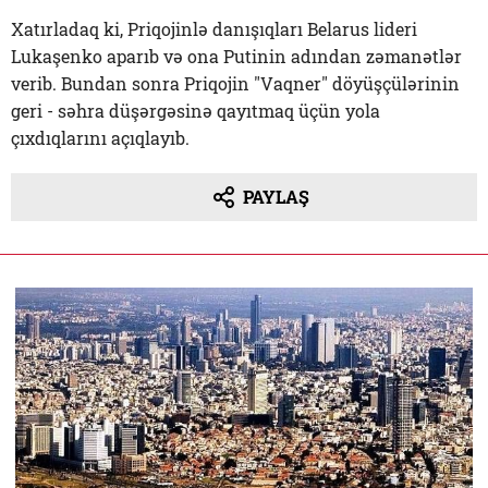
Xatırladaq ki, Priqojinlə danışıqları Belarus lideri
Lukaşenko aparıb və ona Putinin adından zəmanətlər
verib. Bundan sonra Priqojin "Vaqner" döyüşçülərinin
geri - səhra düşərgəsinə qayıtmaq üçün yola
çıxdıqlarını açıqlayıb.
PAYLAŞ