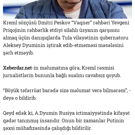
Kreml sözçüsü Dmitri Peskov “Vaqner” rəhbəri Yevgeni
Priqojinin rəhbərlik etdiyi silahlı üsyanın qarşısını
almaq üçün danışıqlarda Tula vilayətinin qubernatoru
Aleksey Dyuminin iştirak edib-etməməsi məsələsini
şərh etməyib.
Xeberdar.net
-in məlumatına görə, Kreml rəsmisi
jurnalistlərin bununla bağlı sualını cavabsız qoyub.
“Böyük təfərrüat barədə sizə məlumat verə bilmərəm”, -
deyə o bildirib.
Qeyd edək ki, A.Dyumin Rusiya ictimaiyyətində kifayət
qədər tanınmış insandır. Onun bir zamanlar Putinin
şəxsi mühafizəsində çalışdığı bildirilir.