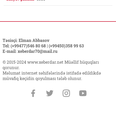
Təsisçi: Elman Abbasov
Tel: (+99477)546 80 68 | (+99450)358 99 63
E-mail: xeberdar70@mail.ru
© 2015-2024 www.xeberdar.net Müəllif hüquqları
qorunur.
Məlumat internet səhifələrində istifadə edildikdə
müvafiq keçidin qoyulması tələb olunur.