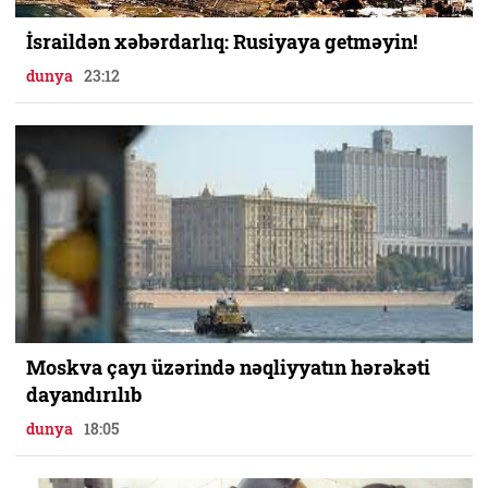
İsraildən xəbərdarlıq: Rusiyaya getməyin!
dunya
23:12
Moskva çayı üzərində nəqliyyatın hərəkəti
dayandırılıb
dunya
18:05