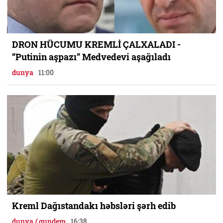
DRON HÜCUMU KREMLİ ÇALXALADI -
“Putinin aşpazı” Medvedevi aşağıladı
dunya
11:00
Kreml Dağıstandakı həbsləri şərh edib
dunya / gundem
16:38