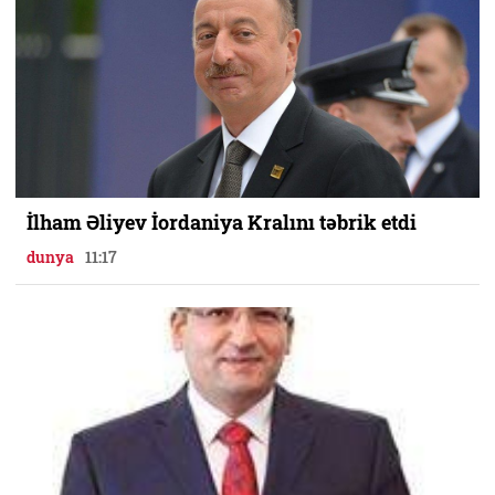
İlham Əliyev İordaniya Kralını təbrik etdi
dunya
11:17