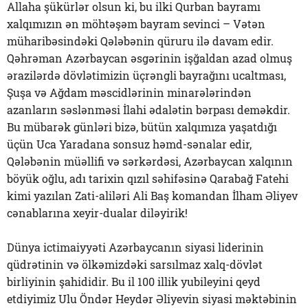
Allaha şükürlər olsun ki, bu ilki Qurban bayramı
xalqımızın ən möhtəşəm bayram sevinci – Vətən
müharibəsindəki Qələbənin qüruru ilə davam edir.
Qəhrəman Azərbaycan əsgərinin işğaldan azad olmuş
ərazilərdə dövlətimizin üçrəngli bayrağını ucaltması,
Şuşa və Ağdam məscidlərinin minarələrindən
azanların səslənməsi İlahi ədalətin bərpası deməkdir.
Bu mübarək günləri bizə, bütün xalqımıza yaşatdığı
üçün Uca Yaradana sonsuz həmd-sənalar edir,
Qələbənin müəllifi və sərkərdəsi, Azərbaycan xalqının
böyük oğlu, adı tarixin qızıl səhifəsinə Qarabağ Fatehi
kimi yazılan Zati-aliləri Ali Baş komandan İlham Əliyev
cənablarına xeyir-dualar diləyirik!
Dünya ictimaiyyəti Azərbaycanın siyasi liderinin
qüdrətinin və ölkəmizdəki sarsılmaz xalq-dövlət
birliyinin şahididir. Bu il 100 illik yubileyini qeyd
etdiyimiz Ulu Öndər Heydər Əliyevin siyasi məktəbinin