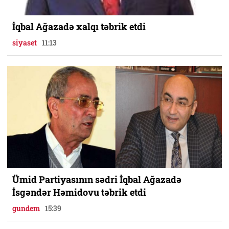
İqbal Ağazadə xalqı təbrik etdi
siyaset
11:13
Ümid Partiyasının sədri İqbal Ağazadə
İsgəndər Həmidovu təbrik etdi
gundem
15:39