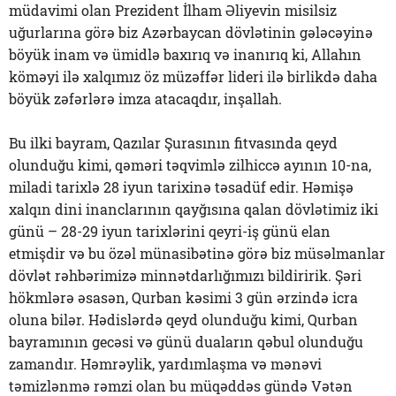
müdavimi olan Prezident İlham Əliyevin misilsiz
uğurlarına görə biz Azərbaycan dövlətinin gələcəyinə
böyük inam və ümidlə baxırıq və inanırıq ki, Allahın
köməyi ilə xalqımız öz müzəffər lideri ilə birlikdə daha
böyük zəfərlərə imza atacaqdır, inşallah.
Bu ilki bayram, Qazılar Şurasının fitvasında qeyd
olunduğu kimi, qəməri təqvimlə zilhiccə ayının 10-na,
miladi tarixlə 28 iyun tarixinə təsadüf edir. Həmişə
xalqın dini inanclarının qayğısına qalan dövlətimiz iki
günü – 28-29 iyun tarixlərini qeyri-iş günü elan
etmişdir və bu özəl münasibətinə görə biz müsəlmanlar
dövlət rəhbərimizə minnətdarlığımızı bildiririk. Şəri
hökmlərə əsasən, Qurban kəsimi 3 gün ərzində icra
oluna bilər. Hədislərdə qeyd olunduğu kimi, Qurban
bayramının gecəsi və günü duaların qəbul olunduğu
zamandır. Həmrəylik, yardımlaşma və mənəvi
təmizlənmə rəmzi olan bu müqəddəs gündə Vətən