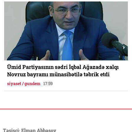
Ümid Partiyasının sədri İqbal Ağazadə xalqı
Novruz bayramı münasibətilə təbrik etdi
siyaset / gundem
17:59
Təsisçi: Elman Abbasov