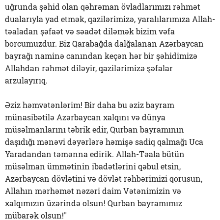
uğrunda şəhid olan qəhrəman övladlarımızı rəhmət
dualarıyla yad etmək, qazilərimizə, yaralılarımıza Allah-
təaladan şəfaət və səadət diləmək bizim vəfa
borcumuzdur. Biz Qarabağda dalğalanan Azərbaycan
bayrağı naminə canından keçən hər bir şəhidimizə
Allahdan rəhmət diləyir, qazilərimizə şəfalar
arzulayırıq.
Əziz həmvətənlərim! Bir daha bu əziz bayram
münasibətilə Azərbaycan xalqını və dünya
müsəlmanlarını təbrik edir, Qurban bayramının
daşıdığı mənəvi dəyərlərə həmişə sadiq qalmağı Uca
Yaradandan təmənna edirik. Allah-Təala bütün
müsəlman ümmətinin ibadətlərini qəbul etsin,
Azərbaycan dövlətini və dövlət rəhbərimizi qorusun,
Allahın mərhəmət nəzəri daim Vətənimizin və
xalqımızın üzərində olsun! Qurban bayramımız
mübarək olsun!"