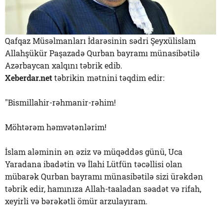
Qafqaz Müsəlmanları İdarəsinin sədri Şeyxülislam
Allahşükür Paşazadə Qurban bayramı münasibətilə
Azərbaycan xalqını təbrik edib.
Xeberdar.net
təbrikin mətnini təqdim edir:
"Bismillahir-rəhmanir-rəhim!
Möhtərəm həmvətənlərim!
İslam aləminin ən əziz və müqəddəs günü, Uca
Yaradana ibadətin və İlahi Lütfün təcəllisi olan
mübarək Qurban bayramı münasibətilə sizi ürəkdən
təbrik edir, hamınıza Allah-taaladan səadət və rifah,
xeyirli və bərəkətli ömür arzulayıram.