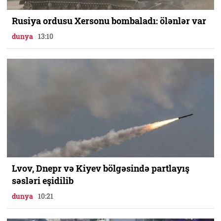
Rusiya ordusu Xersonu bombaladı: ölənlər var
dunya
13:10
Lvov, Dnepr və Kiyev bölgəsində partlayış
səsləri eşidilib
dunya
10:21