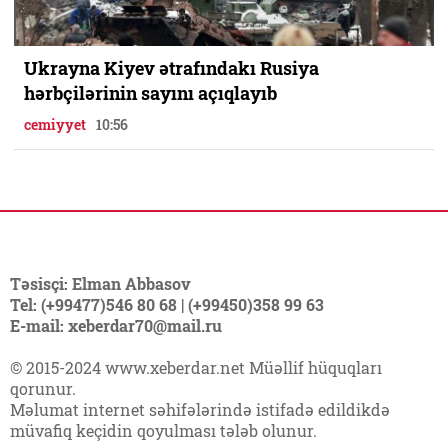
Ukrayna Kiyev ətrafındakı Rusiya
hərbçilərinin sayını açıqlayıb
cemiyyet
10:56
Təsisçi: Elman Abbasov
Tel: (+99477)546 80 68 | (+99450)358 99 63
E-mail: xeberdar70@mail.ru
© 2015-2024 www.xeberdar.net Müəllif hüquqları
qorunur.
Məlumat internet səhifələrində istifadə edildikdə
müvafiq keçidin qoyulması tələb olunur.