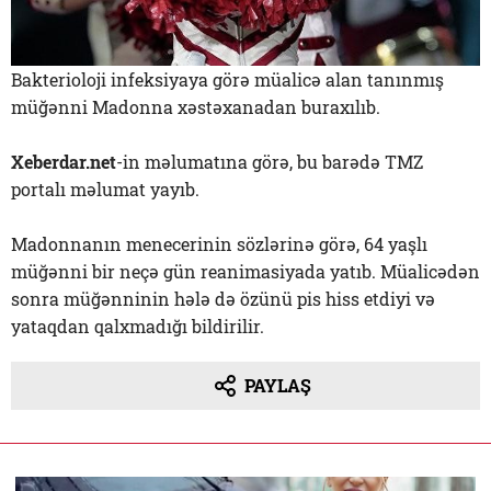
Bakterioloji infeksiyaya görə müalicə alan tanınmış
müğənni Madonna xəstəxanadan buraxılıb.
Xeberdar.net
-in məlumatına görə, bu barədə TMZ
portalı məlumat yayıb.
Madonnanın menecerinin sözlərinə görə, 64 yaşlı
müğənni bir neçə gün reanimasiyada yatıb. Müalicədən
sonra müğənninin hələ də özünü pis hiss etdiyi və
yataqdan qalxmadığı bildirilir.
PAYLAŞ