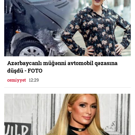
Azərbaycanlı müğənni avtomobil qəzasına
düşdü - FOTO
cemiyyet
12:29