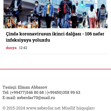
Çində koronavirusun ikinci dalğası - 106 nəfər
infeksiyaya yoluxdu
dunya
12:42
Təsisçi: Elman Abbasov
Tel: (+99477)546 80 68 | (+99450)358 99 63
E-mail: xeberdar70@mail.ru
© 2015-2024 www.xeberdar.net Müəllif hüquqları