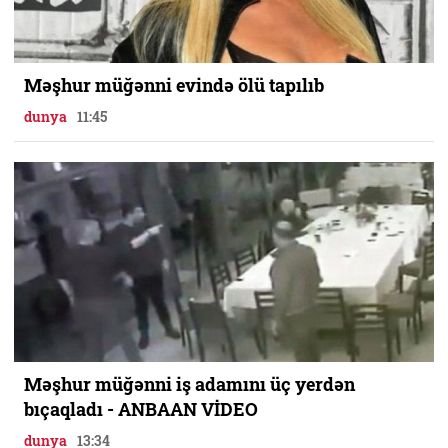
Məşhur müğənni evində ölü tapılıb
dunya
11:45
Məşhur müğənni iş adamını üç yerdən
bıçaqladı - ANBAAN VİDEO
dunya
13:34