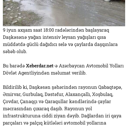
9 iyun axşam saat 18:00 radələrindən başlayaraq
Daşkəsənə yağan intensiv leysan yağışları qısa
müddətdə güclü dağıdıcı selə və çaylarda daşqınlara
səbəb olub.
Bu barədə
Xeberdar.net
-ə Azərbaycan Avtomobil Yolları
Dövlət Agentliyindən məlumat verilib.
Bildirilib ki, Daşkəsən şəhərindən rayonun Qabaqtəpə,
Əmirvar, Gurbulaq, Dəstəfur, Alaxançallı, Xoşbulaq,
Çovdar, Çanaqçı və Qaraqullar kəndlərində çaylar
məcrasından çıxaraq daşıb. Rayonun yol
infrastrukturuna ciddi ziyan dəyib. Dağlardan iri qaya
parçaları və palçıq kütlələri avtomobil yollarına