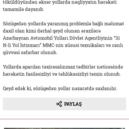
töküldüyündən əksər yollarda nəqliyyatın hərəkəti
tamamilə dayanıb.
Sözügedən yollarda yaranmış problemlə bağlı məlumat
daxil olan kimi dərhal qeyd olunan ərazilərə
Azərbaycan Avtomobil Yolları Dövlət Agentliyinin “31
N-li Yol İstismarı” MMC-nin xüsusi texnikaları və canlı
qüvvəsi səfərbər olunub.
Yollarda aparılan təxirəsalınmaz tədbirlər nəticəsində
hərəkətin fasiləsizliyi və təhlükəsizliyi təmin olunub.
Qeyd edək ki, sözügedən yollar nəzarətdə saxlanılır.
PAYLAŞ