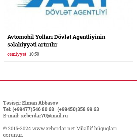
Avtomobil Yolları Dövlət Agentliyinin
səlahiyyəti artırılır
cemiyyet
10:50
Təsisçi: Elman Abbasov
Tel: (+99477)546 80 68 | (+99450)358 99 63
E-mail: xeberdar70@mail.ru
© 2015-2024 www.xeberdar.net Müəllif hüquqları
qorunur.