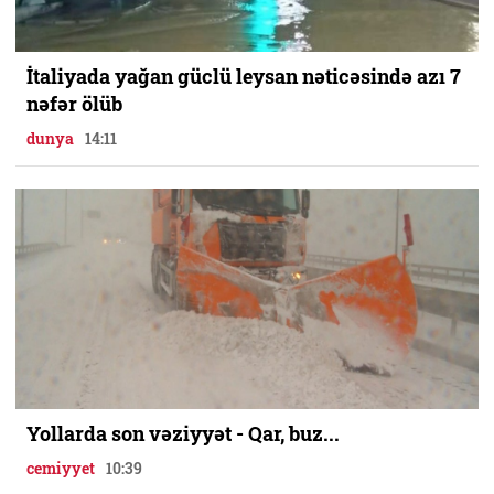
İtaliyada yağan güclü leysan nəticəsində azı 7
nəfər ölüb
dunya
14:11
Yollarda son vəziyyət - Qar, buz...
cemiyyet
10:39