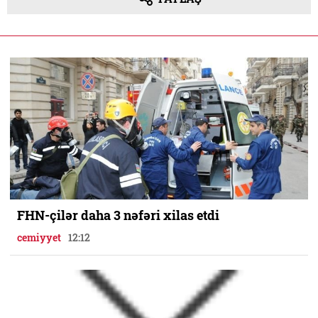
FHN-çilər daha 3 nəfəri xilas etdi
cemiyyet
12:12