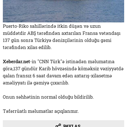
Puerto-Riko sahillərində itkin düşən və uzun
müddətdir ABŞ tərəfindən axtarılan Fransa vətəndaşı
137 gün sonra Türkiyə dənizçilərinin olduğu gəmi
tərəfindən xilas edilib.
Xeberdar.net
-in "CNN Türk"ə istinadən məlumatına
görə,137 gündür Karib hövzəsində köməksiz vəziyyətdə
qalan fransız 6 saat davam edən axtarış-xilasetmə
əməliyyatı ilə gəmiyə çıxarılıb.
Onun səhhətinin normal olduğu bildirilib.
Təfərrüatlı məlumatlar açıqlanmır.
PAYLAŞ