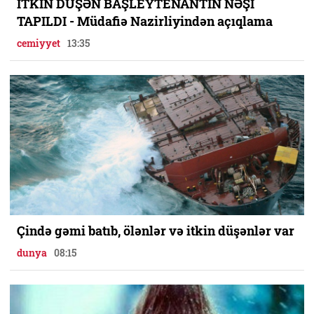
İTKİN DÜŞƏN BAŞLEYTENANTIN NƏŞİ
TAPILDI - Müdafiə Nazirliyindən açıqlama
cemiyyet
13:35
Çində gəmi batıb, ölənlər və itkin düşənlər var
dunya
08:15