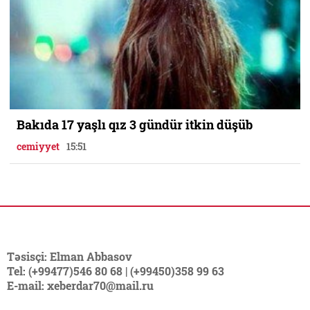
Bakıda 17 yaşlı qız 3 gündür itkin düşüb
cemiyyet
15:51
Təsisçi: Elman Abbasov
Tel: (+99477)546 80 68 | (+99450)358 99 63
E-mail: xeberdar70@mail.ru