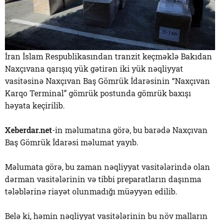
İran İslam Respublikasından tranzit keçməklə Bakıdan
Naxçıvana qarışıq yük gətirən iki yük nəqliyyat
vasitəsinə Naxçıvan Baş Gömrük İdarəsinin “Naxçıvan
Karqo Terminal” gömrük postunda gömrük baxışı
həyata keçirilib.
Xeberdar.net
-in məlumatına görə, bu barədə Naxçıvan
Baş Gömrük İdarəsi məlumat yayıb.
Məlumata görə, bu zaman nəqliyyat vasitələrində olan
dərman vasitələrinin və tibbi preparatların daşınma
tələblərinə riayət olunmadığı müəyyən edilib.
Belə ki, həmin nəqliyyat vasitələrinin bu növ malların