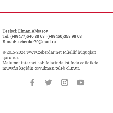
Təsisçi: Elman Abbasov
Tel: (+99477)546 80 68 | (+99450)358 99 63
E-mail: xeberdar70@mail.ru
© 2015-2024 www.xeberdar.net Müəllif hüquqları
qorunur.
Məlumat internet səhifələrində istifadə edildikdə
müvafiq keçidin qoyulması tələb olunur.