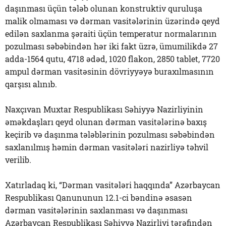
daşınması üçün tələb olunan konstruktiv quruluşa
malik olmaması və dərman vasitələrinin üzərində qeyd
edilən saxlanma şəraiti üçün temperatur normalarının
pozulması səbəbindən hər iki fakt üzrə, ümumilikdə 27
adda-1564 qutu, 4718 ədəd, 1020 flakon, 2850 tablet, 7720
ampul dərman vasitəsinin dövriyyəyə buraxılmasının
qarşısı alınıb.
Naxçıvan Muxtar Respublikası Səhiyyə Nazirliyinin
əməkdaşları qeyd olunan dərman vasitələrinə baxış
keçirib və daşınma tələblərinin pozulması səbəbindən
saxlanılmış həmin dərman vasitələri nazirliyə təhvil
verilib.
Xatırladaq ki, “Dərman vasitələri haqqında” Azərbaycan
Respublikası Qanununun 12.1-ci bəndinə əsasən
dərman vasitələrinin saxlanması və daşınması
Azərbaycan Respublikası Səhiyyə Nazirliyi tərəfindən