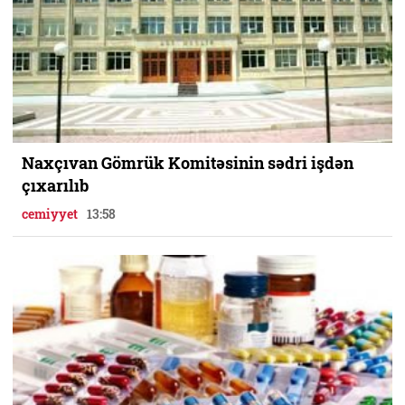
Naxçıvan Gömrük Komitəsinin sədri işdən
çıxarılıb
cemiyyet
13:58