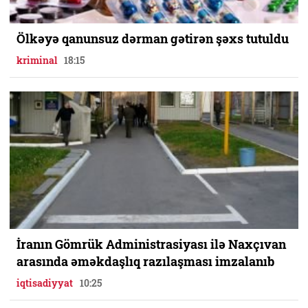
Ölkəyə qanunsuz dərman gətirən şəxs tutuldu
kriminal
18:15
İranın Gömrük Administrasiyası ilə Naxçıvan
arasında əməkdaşlıq razılaşması imzalanıb
iqtisadiyyat
10:25