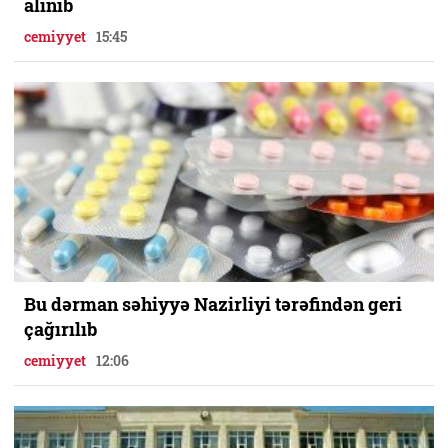
alınıb
cemiyyet
15:45
Bu dərman səhiyyə Nazirliyi tərəfindən geri
çağırılıb
cemiyyet
12:06