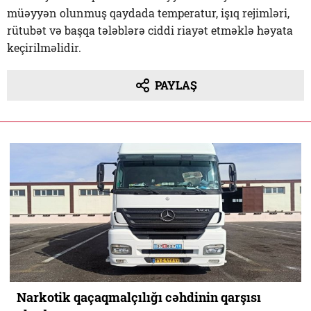
müəyyən olunmuş qaydada temperatur, işıq rejimləri,
rütubət və başqa tələblərə ciddi riayət etməklə həyata
keçirilməlidir.
PAYLAŞ
Narkotik qaçaqmalçılığı cəhdinin qarşısı