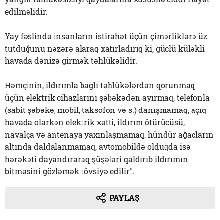
edilməlidir.
Yay fəslində insanların istirahət üçün çimərliklərə üz
tutduğunu nəzərə alaraq xatırladırıq ki, güclü küləkli
havada dənizə girmək təhlükəlidir.
Həmçinin, ildırımla bağlı təhlükələrdən qorunmaq
üçün elektrik cihazlarını şəbəkədən ayırmaq, telefonla
(sabit şəbəkə, mobil, taksofon və s.) danışmamaq, açıq
havada olarkən elektrik xətti, ildırım ötürücüsü,
navalça və antenaya yaxınlaşmamaq, hündür ağacların
altında daldalanmamaq, avtomobildə olduqda isə
hərəkəti dayandıraraq şüşələri qaldırıb ildırımın
bitməsini gözləmək tövsiyə edilir".
PAYLAŞ