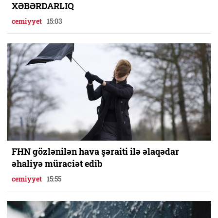
XƏBƏRDARLIQ
cemiyyet
15:03
FHN gözlənilən hava şəraiti ilə əlaqədar
əhaliyə müraciət edib
cemiyyet
15:55