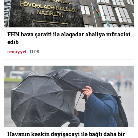
FHN hava şəraiti ilə əlaqədar əhaliyə müraciət
edib
cemiyyet
11:08
Havanın kəskin dəyişəcəyi ilə bağlı daha bir