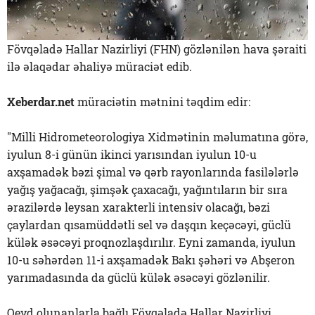
Fövqəladə Hallar Nazirliyi (FHN) gözlənilən hava şəraiti
ilə əlaqədar əhaliyə müraciət edib.
Xeberdar.net
müraciətin mətnini təqdim edir:
"Milli Hidrometeorologiya Xidmətinin məlumatına görə,
iyulun 8-i günün ikinci yarısından iyulun 10-u
axşamadək bəzi şimal və qərb rayonlarında fasilələrlə
yağış yağacağı, şimşək çaxacağı, yağıntıların bir sıra
ərazilərdə leysan xarakterli intensiv olacağı, bəzi
çaylardan qısamüddətli sel və daşqın keçəcəyi, güclü
külək əsəcəyi proqnozlaşdırılır. Eyni zamanda, iyulun
10-u səhərdən 11-i axşamadək Bakı şəhəri və Abşeron
yarımadasında da güclü külək əsəcəyi gözlənilir.
Qeyd olunanlarla bağlı Fövqəladə Hallar Nazirliyi