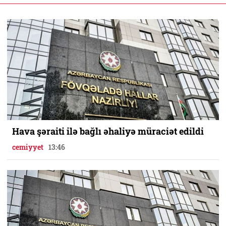
Hava şəraiti ilə bağlı əhaliyə müraciət edildi
cemiyyet
13:46