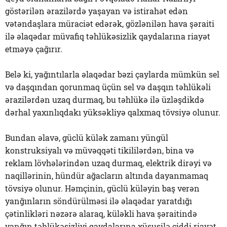
göstərilən ərazilərdə yaşayan və istirahət edən
vətəndaşlara müraciət edərək, gözlənilən hava şəraiti
ilə əlaqədar müvafiq təhlükəsizlik qaydalarına riayət
etməyə çağırır.
Belə ki, yağıntılarla əlaqədar bəzi çaylarda mümkün sel
və daşqından qorunmaq üçün sel və daşqın təhlükəli
ərazilərdən uzaq durmaq, bu təhlükə ilə üzləşdikdə
dərhal yaxınlıqdakı yüksəkliyə qalxmaq tövsiyə olunur.
Bundan əlavə, güclü külək zamanı yüngül
konstruksiyalı və müvəqqəti tikililərdən, bina və
reklam lövhələrindən uzaq durmaq, elektrik dirəyi və
naqillərinin, hündür ağacların altında dayanmamaq
tövsiyə olunur. Həmçinin, güclü küləyin baş verən
yanğınların söndürülməsi ilə əlaqədar yaratdığı
çətinlikləri nəzərə alaraq, küləkli hava şəraitində
yanğın təhlükəsizliyi qaydalarına xüsusilə ciddi riayət