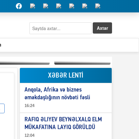
Axtar
a
XƏBƏR LENTİ
Elşad Abdullayevin
erməniləri
Qeyri-səlis məntiq və
maliyyələşdirən oğlu
Anqola, Afrika və biznes
il-nitq” elmimizə
niyə Azərbaycana
ələr verdi?
ekstradisiya olunmur?
əməkdaşlığının növbəti fəsli
16:24
RAFIQ ƏLIYEV BEYNƏLXALQ ELM
MÜKAFATINA LAYIQ GÖRÜLDÜ
12:04