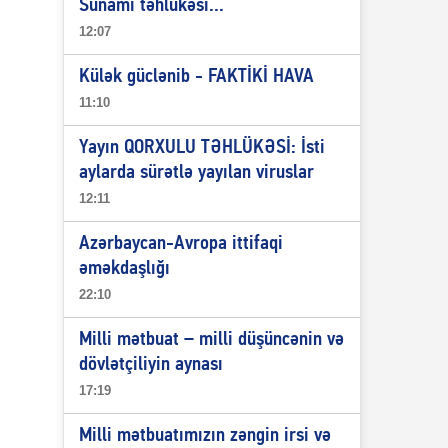
Sunami təhlükəsi...
12:07
Külək güclənib - FAKTİKİ HAVA
11:10
Yayın QORXULU TƏHLÜKƏSİ: İsti
aylarda sürətlə yayılan viruslar
12:11
Azərbaycan-Avropa ittifaqi
əməkdaşlığı
22:10
Milli mətbuat – milli düşüncənin və
dövlətçiliyin aynası
17:19
Milli mətbuatımızın zəngin irsi və