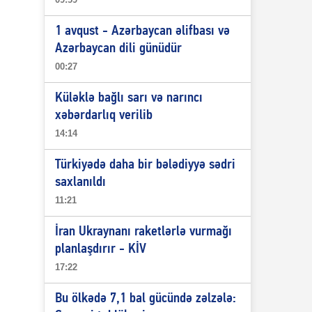
1 avqust - Azərbaycan əlifbası və
Azərbaycan dili günüdür
00:27
Küləklə bağlı sarı və narıncı
xəbərdarlıq verilib
14:14
Türkiyədə daha bir bələdiyyə sədri
saxlanıldı
11:21
İran Ukraynanı raketlərlə vurmağı
planlaşdırır - KİV
17:22
Bu ölkədə 7,1 bal gücündə zəlzələ: