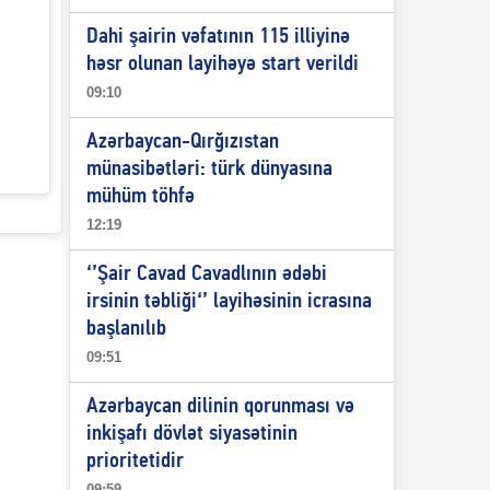
Dahi şairin vəfatının 115 illiyinə
həsr olunan layihəyə start verildi
09:10
Azərbaycan-Qırğızıstan
münasibətləri: türk dünyasına
mühüm töhfə
12:19
‘’Şair Cavad Cavadlının ədəbi
irsinin təbliği‘’ layihəsinin icrasına
başlanılıb
09:51
Azərbaycan dilinin qorunması və
inkişafı dövlət siyasətinin
prioritetidir
09:59