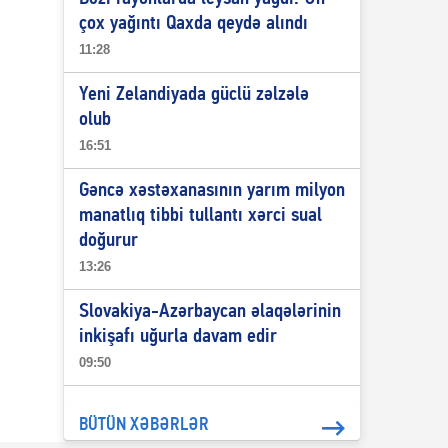
çox yağıntı Qaxda qeydə alındı
11:28
Yeni Zelandiyada güclü zəlzələ
olub
16:51
Gəncə xəstəxanasının yarım milyon
manatlıq tibbi tullantı xərci sual
doğurur
13:26
Slovakiya-Azərbaycan əlaqələrinin
inkişafı uğurla davam edir
09:50
BÜTÜN XƏBƏRLƏR