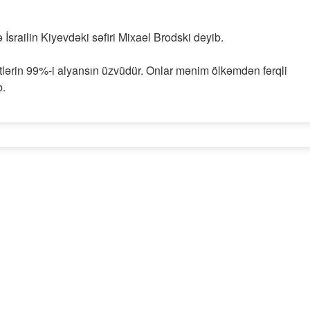
İsrailin Kiyevdəki səfiri Mixael Brodski deyib.
ətlərin 99%-i alyansın üzvüdür. Onlar mənim ölkəmdən fərqli
b.