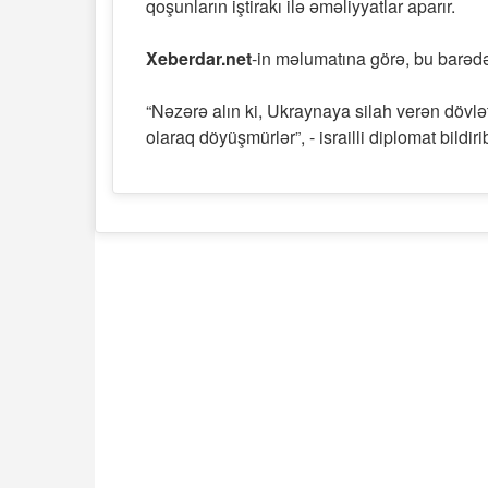
qoşunların iştirakı ilə əməliyyatlar aparır.
Xeberdar.net
-in məlumatına görə, bu barədə 
“Nəzərə alın ki, Ukraynaya silah verən dövl
olaraq döyüşmürlər”, - israilli diplomat bildiri