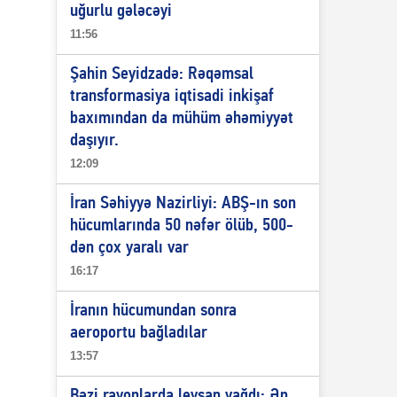
uğurlu gələcəyi
11:56
Şahin Seyidzadə: Rəqəmsal
transformasiya iqtisadi inkişaf
baxımından da mühüm əhəmiyyət
daşıyır.
12:09
İran Səhiyyə Nazirliyi: ABŞ-ın son
hücumlarında 50 nəfər ölüb, 500-
dən çox yaralı var
16:17
İranın hücumundan sonra
aeroportu bağladılar
13:57
Bəzi rayonlarda leysan yağdı: Ən