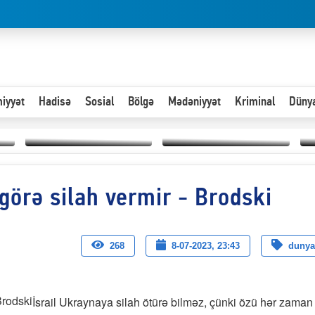
iyyət
Hadisə
Sosial
Bölgə
Mədəniyyət
Kriminal
Düny
Hər an ən çətin savaşa
görə silah vermir - Brodski
Paytaxta giriş vizası —
hazır olmalıyıq-
“
"Xoş gəldin, cibində
ZƏLİMXAN
d
pul varsa.”
MƏMMƏDLİ YAZIR
n
268
8-07-2023, 23:43
dunya
İsrail Ukraynaya silah ötürə bilməz, çünki özü hər zaman