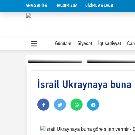
ANA SƏHİFƏ
HAQQIMIZDA
BİZİMLƏ ƏLAQƏ
Gündəm
Siyasət
İqtisadiyyat
Cəm
İsrail Ukraynaya buna 
Yaxın Şərqdəki
müharibənin qısa
Olduğu kimi görünən
təhlili
insan