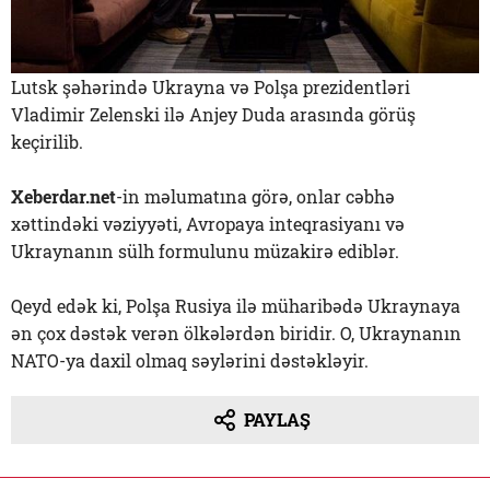
Lutsk şəhərində Ukrayna və Polşa prezidentləri
Vladimir Zelenski ilə Anjey Duda arasında görüş
keçirilib.
Xeberdar.net
-in məlumatına görə, onlar cəbhə
xəttindəki vəziyyəti, Avropaya inteqrasiyanı və
Ukraynanın sülh formulunu müzakirə ediblər.
Qeyd edək ki, Polşa Rusiya ilə müharibədə Ukraynaya
ən çox dəstək verən ölkələrdən biridir. O, Ukraynanın
NATO-ya daxil olmaq səylərini dəstəkləyir.
PAYLAŞ