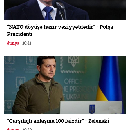
“NATO döyüşə hazır vəziyyətdədir” - Polşa
Prezidenti
dunya
10:41
"Qarşılıqlı anlaşma 100 faizdir" - Zelenski
dunya
10:29