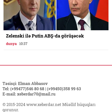
Zelenski ilə Putin ABŞ-da görüşəcək
dunya
10:37
Təsisçi: Elman Abbasov
Tel: (+99477)546 80 68 | (+99450)358 99 63
E-mail: xeberdar70@mail.ru
© 2015-2024 www.xeberdar.net Müəllif hüquqları
qorunur.