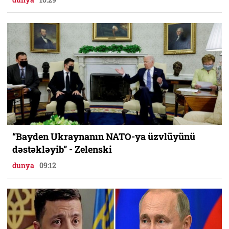
“Bayden Ukraynanın NATO-ya üzvlüyünü
dəstəkləyib” - Zelenski
dunya
09:12