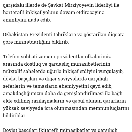
qarşıdakı illərdə də Şavkat Mirziyoyevin liderliyi ilə
hərtərəfli inkişaf yolunu davam etdirəcəyinə
əminliyini ifadə edib.
Özbəkistan Prezidenti təbriklərə və göstərilən diqqətə
görə minnətdarlığını bildirib.
Telefon söhbəti zamanı prezidentlər ölkələrimiz
arasında dostluq və qardaşlıq münasibətlərinin
müxtəlif sahələrdə uğurla inkişaf etdiyini vurğulayıb,
dövlət başçıları və digər səviyyələrdə qarşılıqlı
səfərlərin və təmasların əhəmiyyətini qeyd edib,
əməkdaşlığımızın daha da genişləndirilməsi ilə bağlı
əldə edilmiş razılaşmaların və qəbul olunan qərarların
yüksək səviyyədə icra olunmasından məmnunluqlarını
bildiriblər.
Dövlət başçıları ikitərəfli münasibətlər və qarşılıqlı