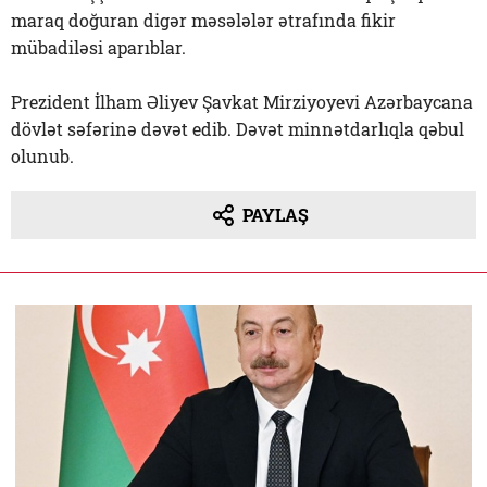
maraq doğuran digər məsələlər ətrafında fikir
mübadiləsi aparıblar.
Prezident İlham Əliyev Şavkat Mirziyoyevi Azərbaycana
dövlət səfərinə dəvət edib. Dəvət minnətdarlıqla qəbul
olunub.
PAYLAŞ