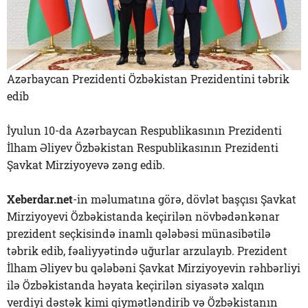
Azərbaycan Prezidenti Özbəkistan Prezidentini təbrik
edib
İyulun 10-da Azərbaycan Respublikasının Prezidenti
İlham Əliyev Özbəkistan Respublikasının Prezidenti
Şavkat Mirziyoyevə zəng edib.
Xeberdar.net
-in məlumatına görə, dövlət başçısı Şavkat
Mirziyoyevi Özbəkistanda keçirilən növbədənkənar
prezident seçkisində inamlı qələbəsi münasibətilə
təbrik edib, fəaliyyətində uğurlar arzulayıb. Prezident
İlham Əliyev bu qələbəni Şavkat Mirziyoyevin rəhbərliyi
ilə Özbəkistanda həyata keçirilən siyasətə xalqın
verdiyi dəstək kimi qiymətləndirib və Özbəkistanın