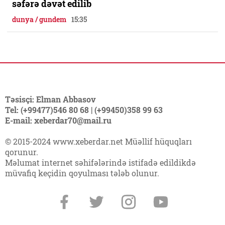
səfərə dəvət edilib
dunya / gundem
15:35
Təsisçi: Elman Abbasov
Tel: (+99477)546 80 68 | (+99450)358 99 63
E-mail: xeberdar70@mail.ru
© 2015-2024 www.xeberdar.net Müəllif hüquqları
qorunur.
Məlumat internet səhifələrində istifadə edildikdə
müvafiq keçidin qoyulması tələb olunur.