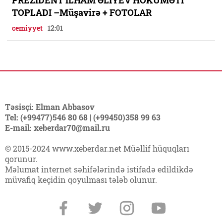
TOPLADI –Müşavirə + FOTOLAR
cemiyyet
12:01
Təsisçi: Elman Abbasov
Tel: (+99477)546 80 68 | (+99450)358 99 63
E-mail: xeberdar70@mail.ru
© 2015-2024 www.xeberdar.net Müəllif hüquqları
qorunur.
Məlumat internet səhifələrində istifadə edildikdə
müvafiq keçidin qoyulması tələb olunur.