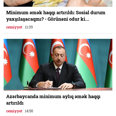
Minimum əmək haqqı artırıldı: Sosial durum
yaxşılaşacaqmı? - Görünəni odur ki...
cemiyyet
11:39
Azərbaycanda minimum aylıq əmək haqqı
artırıldı
cemiyyet
14:50