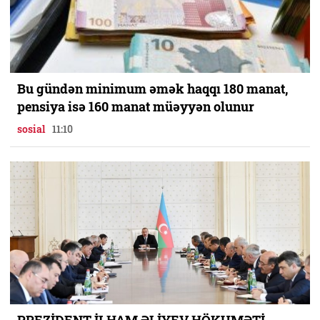
Bu gündən minimum əmək haqqı 180 manat,
pensiya isə 160 manat müəyyən olunur
sosial
11:10
PREZİDENT İLHAM ƏLİYEV HÖKUMƏTİ