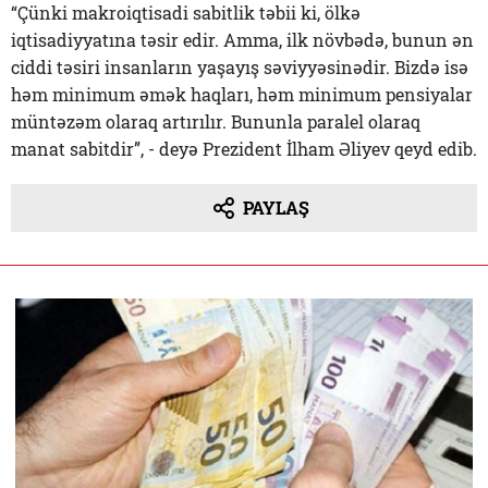
“Çünki makroiqtisadi sabitlik təbii ki, ölkə
iqtisadiyyatına təsir edir. Amma, ilk növbədə, bunun ən
ciddi təsiri insanların yaşayış səviyyəsinədir. Bizdə isə
həm minimum əmək haqları, həm minimum pensiyalar
müntəzəm olaraq artırılır. Bununla paralel olaraq
manat sabitdir”, - deyə Prezident İlham Əliyev qeyd edib.
PAYLAŞ