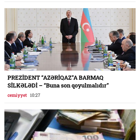
PREZİDENT “AZƏRİQAZ”A BARMAQ
SİLKƏLƏDİ – “Buna son qoyulmalıdır”
cemiyyet
10:27