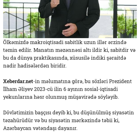
Ölkəmizdə makroiqtisadi sabitlik uzun illər ərzində
təmin edilir. Manatın məzənnəsi altı ildir ki, sabitdir və
bu da dünya praktikasında, xüsusilə indiki şəraitdə
nadir hadisələrdən biridir.
Xeberdar.net
-in məlumatına görə, bu sözləri Prezident
İlham Əliyev 2023-cü ilin 6 ayının sosial-iqtisadi
yekunlarına həsr olunmuş müşavirədə söyləyib.
Dövlətimizin başçısı deyib ki, bu düşünülmüş siyasətin
təzahürüdür və bu siyasətin mərkəzində təbii ki,
Azərbaycan vətəndaşı dayanır.