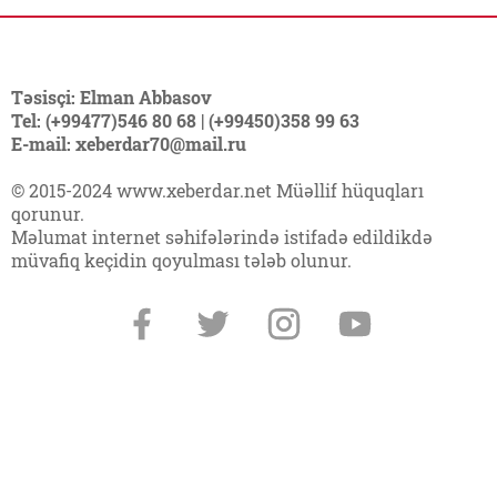
Təsisçi: Elman Abbasov
Tel: (+99477)546 80 68 | (+99450)358 99 63
E-mail: xeberdar70@mail.ru
© 2015-2024 www.xeberdar.net Müəllif hüquqları
qorunur.
Məlumat internet səhifələrində istifadə edildikdə
müvafiq keçidin qoyulması tələb olunur.