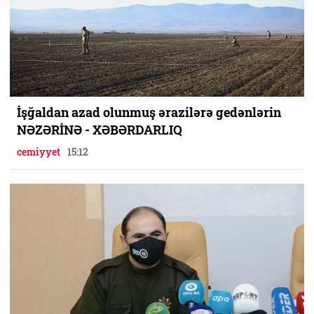
İşğaldan azad olunmuş ərazilərə gedənlərin
NƏZƏRİNƏ - XƏBƏRDARLIQ
cemiyyet
15:12