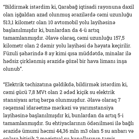
“Bildirmək istərdim ki, Qarabağ iqtisadi rayonuna daxil
olan işğaldan azad olunmuş ərazilərdə cəmi uzunluğu
513,1 kilometr olan 10 avtomobil yolu layihəsinə
başlanılmışdır ki, bunlardan da 4-ü artıq
tamamlanmışdır. Əlavə olaraq, cəmi uzunluğu 157,5
kilometr olan 2 dəmir yolu layihəsi də həyata keçirilir.
Füzuli şəhərində 8 ay kimi qısa müddətdə, minalar ilə
hədsiz çirklənmiş ərazidə gözəl bir hava limanı inşa
olunub”.
“Elektrik təchizatına gəldikdə, bildirmək istərdim ki,
cəmi gücü 7,8 MVt olan 2 ədəd kiçik su elektrik
stansiyası artıq bərpa olunmuşdur. Əlavə olaraq 7
rəqəmsal idarəetmə mərkəzi və yarımstansiya
layihəsinə başlanılmışdır ki, bunlardan da artıq 5-i
tamamlanmışdır. Su ehtiyaclarının ödənilməsi ilə bağlı
ərazidə ümumi həcmi 44,36 mln m3 olan 5 su anbarı və
onlara bitişik 2 magistral su kanallarının təmir