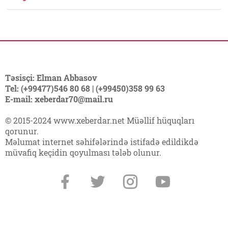
Təsisçi: Elman Abbasov
Tel: (+99477)546 80 68 | (+99450)358 99 63
E-mail: xeberdar70@mail.ru
© 2015-2024 www.xeberdar.net Müəllif hüquqları
qorunur.
Məlumat internet səhifələrində istifadə edildikdə
müvafiq keçidin qoyulması tələb olunur.