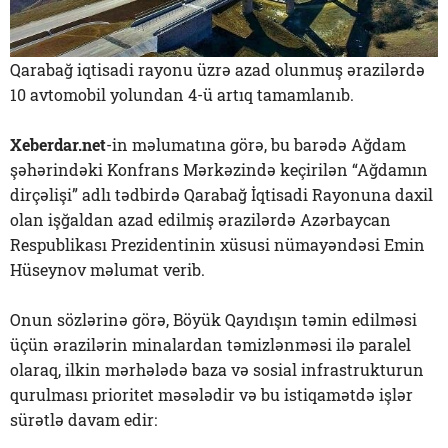
Qarabağ iqtisadi rayonu üzrə azad olunmuş ərazilərdə
10 avtomobil yolundan 4-ü artıq tamamlanıb.
Xeberdar.net
-in məlumatına görə, bu barədə Ağdam
şəhərindəki Konfrans Mərkəzində keçirilən “Ağdamın
dirçəlişi” adlı tədbirdə Qarabağ İqtisadi Rayonuna daxil
olan işğaldan azad edilmiş ərazilərdə Azərbaycan
Respublikası Prezidentinin xüsusi nümayəndəsi Emin
Hüseynov məlumat verib.
Onun sözlərinə görə, Böyük Qayıdışın təmin edilməsi
üçün ərazilərin minalardan təmizlənməsi ilə paralel
olaraq, ilkin mərhələdə baza və sosial infrastrukturun
qurulması prioritet məsələdir və bu istiqamətdə işlər
sürətlə davam edir: