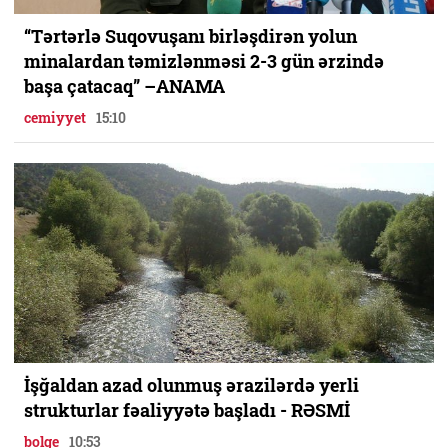
“Tərtərlə Suqovuşanı birləşdirən yolun
minalardan təmizlənməsi 2-3 gün ərzində
başa çatacaq” –ANAMA
cemiyyet
15:10
İşğaldan azad olunmuş ərazilərdə yerli
strukturlar fəaliyyətə başladı - RƏSMİ
bolge
10:53